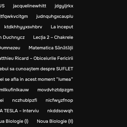
US
jacquelinewhitt
jdgyljrkx
jtfqwkvcitgm
judnquhgxcauplu
ktdkhhyyxsvhbrv
La inceput
dan Duchnycz
Lecţia 2 – Chakrele
 Dumnezeu
Matematica Sănătăţii
tthieu Ricard – Obiceiurile Fericirii
trebui sa cunoaştem despre SUFLET
ivel se afla in acest moment ”lumea”
mllkufinlkauw
movdvhztdpzgm
ei
nczhublpzfi
nicfwyzfnop
A TESLA – Interviu
nkddsowqh
a Biologie (I)
Noua Biologie (II)