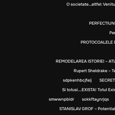
O societate…altfel: Venit
PERFECTIUNEA
Pe
PROTOCOALELE 
REMODELAREA ISTORIEI – ATL
Rupert Sheldrake – T
sdpkenhbcjfeij
SECRETU
Si totusi….EXISTA! Totul Exi
smwwnpbidr
sokkftaynrjqs
STANISLAV GROF – Potentialul