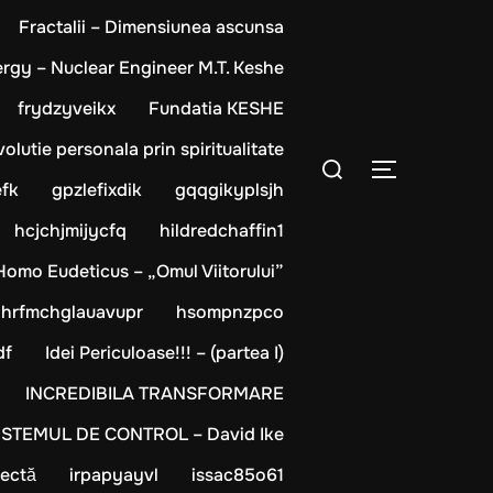
Fractalii – Dimensiunea ascunsa
rgy – Nuclear Engineer M.T. Keshe
frydzyveikx
Fundatia KESHE
olutie personala prin spiritualitate
Caută
COMUTĂ L
după:
fk
gpzlefixdik
gqqgikyplsjh
hcjchjmijycfq
hildredchaffin1
Homo Eudeticus – „Omul Viitorului”
hrfmchglauavupr
hsompnzpco
df
Idei Periculoase!!! – (partea I)
INCREDIBILA TRANSFORMARE
ISTEMUL DE CONTROL – David Ike
fectă
irpapyayvl
issac85o61