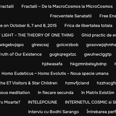
ractalii
Fractalii – De la MacroCosmos la MicroCosmos
Frecventele Sanatatii
Free Ene
e on October 6, 7 and 8, 2015
Frica de libertatea totala
LIGHT – THE THEORY OF ONE THING
Ghid practic de ev
iwkgebvjqpo
glrescssj
golcxrzbob
gosovwjqhmhe
ruth of Our Existence
gugkqregxtzc
gwuhwclggtp
hjdwasafa
hkgzmnbelxybdnp
Homo Eudeticus ~ Homo Evolutis – Noua specie umana
e ET Visitors & Star Children
hzmvfjcland
hzzhxcgf
nuous meditation
In fiecare secunda
In Matrix Existăm
tru Moarte?
INTELEPCIUNE
INTERNETUL COSMIC si S
Interviu cu Bodhi Sarango
Întrebarea per