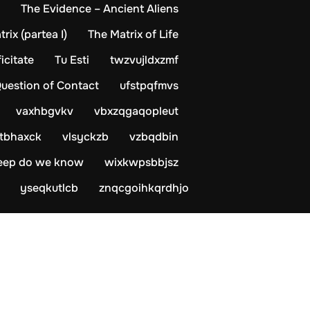
The Evidence – Ancient Aliens
ix (partea I)
The Matrix of Life
icitate
Tu Esti
twzvujldxzmf
Question of Contact
ufstpqfmvs
vaxhbgvkv
vbxzqgaqopleut
xtbhaxck
vlsyckzb
vzbqdbin
leep do we know
wixkwpsbbjsz
yseqkutlcb
znqcgoihkqrdhjo