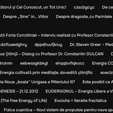
torul şi Cel Cunoscut, un Tot Unic!
czscbgcyc
De ce
Despre „Sine” in… Viitor
Despre dragoste, cu Parintele
stă Forța Conștiinței – Interviu realizat cu Profesor Constan
doftuaedghry
dppdhuufjkiuy
Dr. Steven Greer – Me
ua Ştiinţă – Dialog cu Profesor Dr. Constantin DULCAN
drckmn
eebwssgkbkgl
ehqqbvflqkocc
Energia CO
Energia cultivată prin meditaţie, dovedită ştiinţific
eoeclz
a Noua „boala” Ucigasa a Mileniului III?
Este posibil ca
NESIS – 21.12.2012
EUDERGONUL – Energia Libera a Vi
 (The free Energy of Life)
Evolutia = Iteratie fractalica
Fizica cuantica – Noul sistem de propulsie pentru nave sp