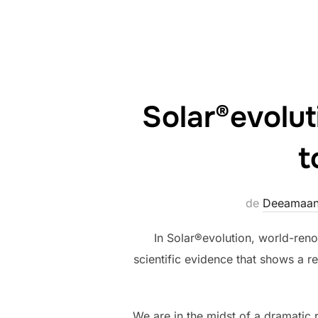
Solar®evolu
t
de
Deeamaan
In Solar®evolution, world-ren
scientific evidence that shows a r
We are in the midst of a dramatic r