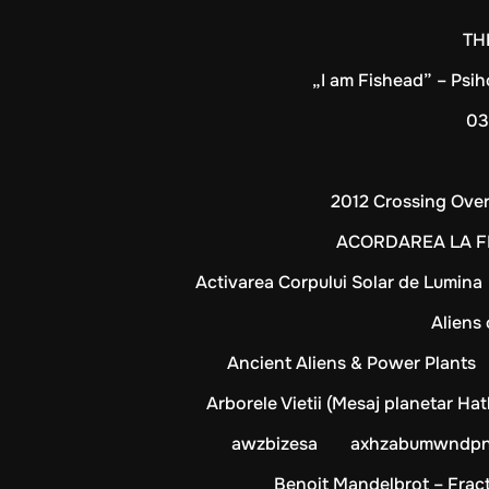
Sari
TH
la
conținut
„I am Fishead” – Psih
03
2012 Crossing Ove
ACORDAREA LA FR
Activarea Corpului Solar de Lumina
Aliens
Ancient Aliens & Power Plants
Arborele Vietii (Mesaj planetar Ha
awzbizesa
axhzabumwndp
Benoit Mandelbrot – Fractal