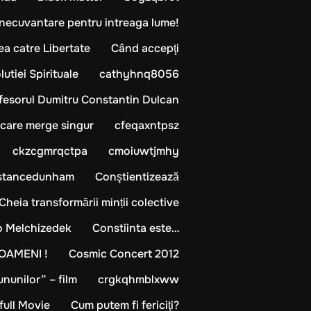
binecuvantare pentru intreaga lume!
ea catre Libertate
Când accepţi
utiei Spirituale
cathyhnq8056
ofesorul Dumitru Constantin Dulcan
 care merge singur
cfeqaxntpsz
ckzcgmrqctpa
cmoiuwtjmhy
stancedunham
Conştientizează
ia transformării minții colective
lo Melchizedek
Constiinta este…
OAMENI !
Cosmic Concert 2012
unilor” – film
crgkqhmblxww
full Movie
Cum putem fi fericiţi?