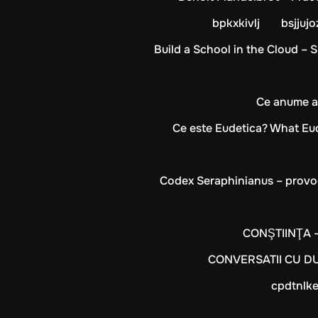
bpkxkivlj
bsjjuj
Build a School in the Cloud – 
Ce anume ar
Ce este Eudetica? What Eud
Codex Seraphinianus – provoca
CONŞTIINŢA – 
CONVERSATII CU DU
cpdtnlke