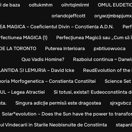
ul de baza
odtukmhm
oihrtqlmiirml
OMUL EUDETIC 
orlandojeffcott
orywzjmbspjum
 MAGICA – Coeficientul Divin – Conștiența A.D.N.
Per
rfectiunea MAGICA (1)
Perfecţiunea Magică sau „Cum să îţ
DE LA TORONTO
Puterea Interioara
pxbtiuowuoca
Quo Vadis Homine?
Razboiul continua ~ Darwi
ANTIDA ȘI LEMURIA – David Icke
ReudEvolution of the
eoria Morfogenetica – Constienta Constiitei
Science Set
L – Legea Atractiei
Si totusi, exista!! Eudeoconstiinta 
sta.
Singura adicţie permisă este dragostea
sjrxgvbcz
Solar®evolution – Does the Sun have the power to trans
 Vindecarii in Starile Neobisnuite de Constiinta
stapani