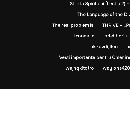
Stiinta Spiritului (Lectia 2) 
The Language of the Divi
The real problem is
THRIVE – „P
txnnmrlln
txrlehhdriu
ulszovdijtkm
u
Vesti importante pentru Omenir
wajnqkitotro
waylons42