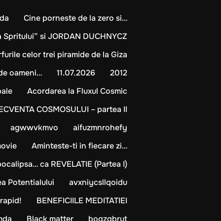
da
Cine porneste de la zero si…
ta Spritului” si JORDAN DUCHNYCZ
urile celor trei piramide de la Giza
de oameni…
11.07.2026
2012
bale
Acordarea la Fluxul Cosmic
CVENTA COSMOSULUI – partea II
agwwvkmvo
aifuzmnrohefy
ovie
Aminteste-ti in fiecare zi…
ocalipsa… ca REVELATIE (Partea I)
a Potentialului
avxniycsllqoidu
rapid!
BENEFICIILE MEDITATIEI
mda
Black matter
bogzqbrut