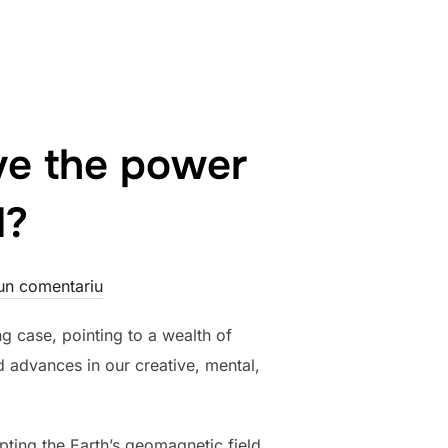
ve the power
d?
un comentariu
 case, pointing to a wealth of
d advances in our creative, mental,
upting the Earth’s geomagnetic field