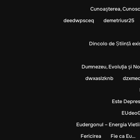
Cunoaşterea, Cunoscă
deedwpsceq
demetriusr25
Dincolo de Știință exi
Dumnezeu, Evoluţia şi No
dwxaslzknb
dzxme
Este Depresi
EUdeoGE
Eudergonul – Energia Vietii
Fericirea
Fie ca Eu…