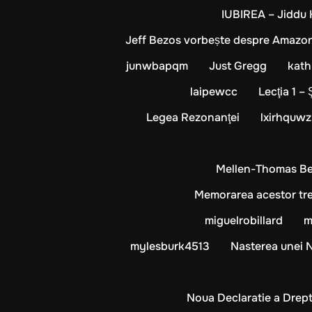
IUBIREA – Jiddu
Jeff Bezos vorbește despre Amazon, B
junwbapqm
Just Gregg
kat
laipewcc
Lecţia 1 – 
Legea Rezonanţei
lxirhquwz
Mellen-Thomas Ben
Memorarea acestor trei 
miguelrobillard
m
mylesburk4513
Nasterea unei 
Noua Declaratie a Drept