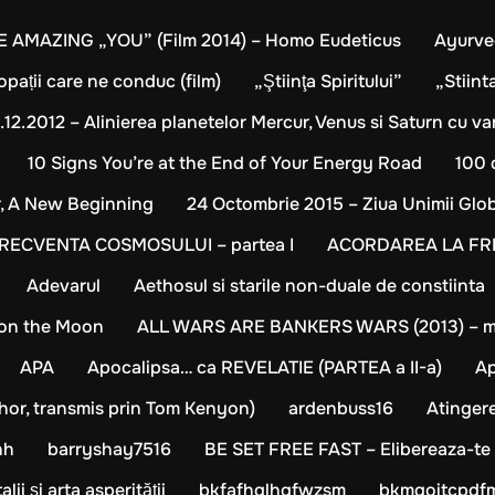
E AMAZING „YOU” (Film 2014) – Homo Eudeticus
Ayurve
opații care ne conduc (film)
„Ştiinţa Spiritului”
„Stiin
.12.2012 – Alinierea planetelor Mercur, Venus si Saturn cu varf
10 Signs You’re at the End of Your Energy Road
100 
r, A New Beginning
24 Octombrie 2015 – Ziua Unimii Glo
ECVENTA COSMOSULUI – partea I
ACORDAREA LA FRE
Adevarul
Aethosul si starile non-duale de constiinta
 on the Moon
ALL WARS ARE BANKERS WARS (2013) – m
APA
Apocalipsa… ca REVELATIE (PARTEA a II-a)
Ap
thor, transmis prin Tom Kenyon)
ardenbuss16
Atingere
nh
barryshay7516
BE SET FREE FAST – Elibereaza-te 
ii și arta asperității
bkfafhglhqfwzsm
bkmgoitcpdf