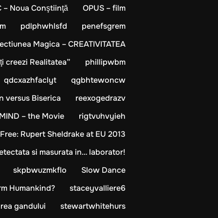
– Noua Conştiinţă
OPUS – film
xm
pdlphwhlsfd
penefsgrem
fectiunea Magica – CREATIVITATEA
i creezi Realitatea”
phillipwbm
qdcxazhfaclyt
qgbhtewoncw
n versus Biserica
reexogedrazv
 MIND – the Movie
rigtvuhvyieh
 Free: Rupert Sheldrake at EU 2013
detectata si masurata in… laborator!
skpbwuzmkflo
Slow Dance
form Humankind?
staceyvalliere6
rea gandului
stewartwhitehurs