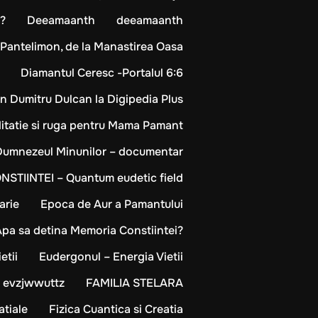
?
Deeamaanth
deeamaanth
 Pantelimon, de la Manastirea Oasa
Diamantul Ceresc -Portalul 6:6
tin Dumitru Dulcan la Digipedia Plus
ditatie si ruga pentru Mama Pamant
Dumnezeul Minunilor – documentar
NSTIINTEI – Quantum eudetic field
arie
Epoca de Aur a Pamantului
 Apa sa detina Memoria Constiintei?
etii
Eudergonul – Energia Vietii
evzjwwuttz
FAMILIA STELARA
atiale
Fizica Cuantica si Creatia