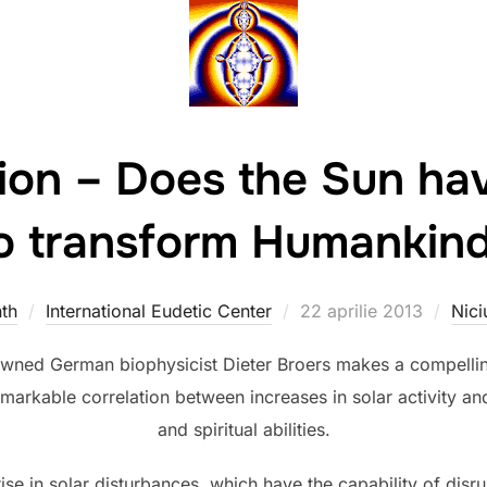
tion – Does the Sun ha
o transform Humankin
Publicat
th
International Eudetic Center
22 aprilie 2013
Nici
pe
owned German biophysicist Dieter Broers makes a compelling
emarkable correlation between increases in solar activity an
and spiritual abilities.
ise in solar disturbances, which have the capability of disr