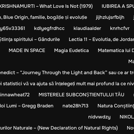
 KRISHNAMURTI – What Love Is Not (1979)
IUBIREA A SP
lue Origin, familie, bogăție și evoluție
jijhzlujsrfbijh
hy65v33361
kdlyegfrdhcc
klaudiaalder
knrhcfvr
Ştiinţa spiritului – Gândurile
Lectia 11 – Evolutia, de Jor
MADE IN SPACE
Magia Eudetica
Matematica lui
Ma
edict – “Journey Through the Light and Back” sau ce ar 
statistici vă va ajuta să înțelegeți mult mai profund la ce n
innawheat72
MISTERELE SUBCONȘTIENTULUI TĂU
Noi Lumi – Gregg Braden
nate28h713
Natura Conştiinţ
nidvwdzy
NIKOL
urilor Naturale – (New Declaration of Natural Rights)
Nou