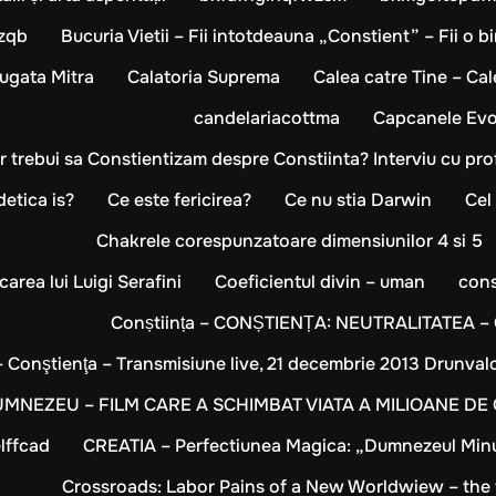
ozqb
Bucuria Vietii – Fii intotdeauna „Constient” – Fii o 
Sugata Mitra
Calatoria Suprema
Calea catre Tine – Cal
candelariacottma
Capcanele Evol
 trebui sa Constientizam despre Constiinta? Interviu cu pr
etica is?
Ce este fericirea?
Ce nu stia Darwin
Cel
Chakrele corespunzatoare dimensiunilor 4 si 5
rea lui Luigi Serafini
Coeficientul divin – uman
con
Conștiința – CONȘTIENȚA: NEUTRALITATEA – Che
Conştienţa – Transmisiune live, 21 decembrie 2013 Drunva
MNEZEU – FILM CARE A SCHIMBAT VIATA A MILIOANE DE 
lffcad
CREATIA – Perfectiunea Magica: „Dumnezeul Minun
Crossroads: Labor Pains of a New Worldwiew – the 