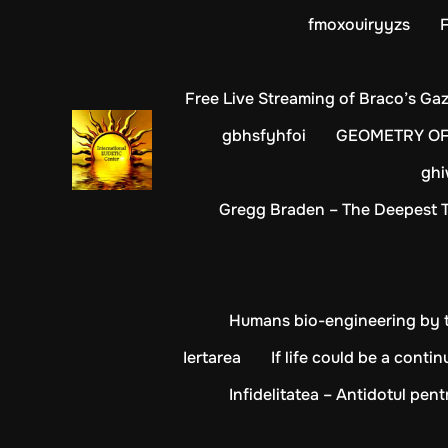
fmoxouiryyzs
F
Free Live Streaming of Braco’s Gaz
gbhsfyhfoi
GEOMETRY OF 
gh
Gregg Braden – The Deepest T
Humans bio-engineering by th
Iertarea
If life could be a conti
Infidelitatea – Antidotul pen