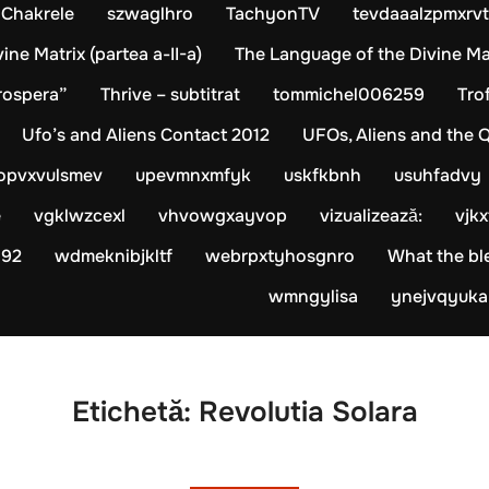
– Chakrele
szwaglhro
TachyonTV
tevdaaalzpmxrvt
ne Matrix (partea a-II-a)
The Language of the Divine Matr
rospera”
Thrive – subtitrat
tommichel006259
Trof
Ufo’s and Aliens Contact 2012
UFOs, Aliens and the 
opvxvulsmev
upevmnxmfyk
uskfkbnh
usuhfadvy
e
vgklwzcexl
vhvowgxayvop
vizualizează:
vjk
092
wdmeknibjkltf
webrpxtyhosgnro
What the b
wmngylisa
ynejvqyuka
Etichetă:
Revolutia Solara