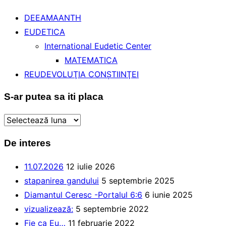
DEEAMAANTH
EUDETICA
International Eudetic Center
MATEMATICA
REUDEVOLUŢIA CONŞTIINŢEI
S-ar putea sa iti placa
S-
ar
De interes
putea
sa
11.07.2026
12 iulie 2026
iti
stapanirea gandului
5 septembrie 2025
placa
Diamantul Ceresc -Portalul 6:6
6 iunie 2025
vizualizează:
5 septembrie 2022
Fie ca Eu…
11 februarie 2022