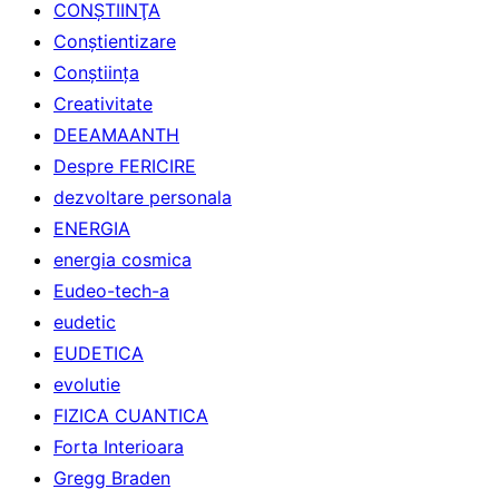
CONŞTIINŢA
Conştientizare
Conştiinţa
Creativitate
DEEAMAANTH
Despre FERICIRE
dezvoltare personala
ENERGIA
energia cosmica
Eudeo-tech-a
eudetic
EUDETICA
evolutie
FIZICA CUANTICA
Forta Interioara
Gregg Braden