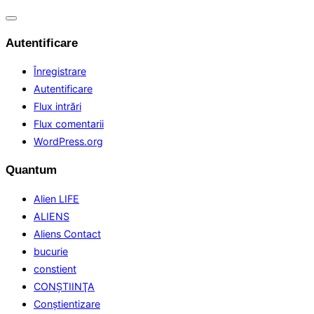
Comută
navigarea
Autentificare
Înregistrare
Autentificare
Flux intrări
Flux comentarii
WordPress.org
Quantum
Alien LIFE
ALIENS
Aliens Contact
bucurie
constient
CONŞTIINŢA
Conştientizare