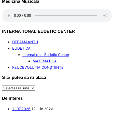
Medicina Muzicală
INTERNATIONAL EUDETIC CENTER
DEEAMAANTH
EUDETICA
International Eudetic Center
MATEMATICA
REUDEVOLUŢIA CONŞTIINŢEI
S-ar putea sa iti placa
S-
ar
De interes
putea
sa
11.07.2026
12 iulie 2026
iti