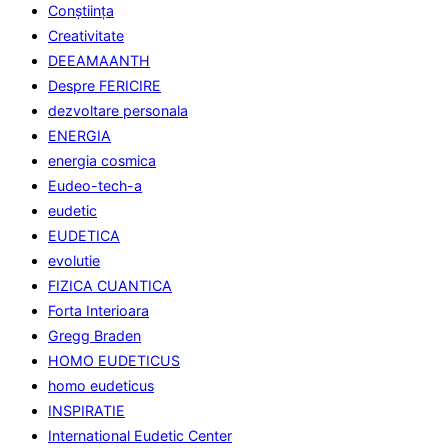
Conştiinţa
Creativitate
DEEAMAANTH
Despre FERICIRE
dezvoltare personala
ENERGIA
energia cosmica
Eudeo-tech-a
eudetic
EUDETICA
evolutie
FIZICA CUANTICA
Forta Interioara
Gregg Braden
HOMO EUDETICUS
homo eudeticus
INSPIRATIE
International Eudetic Center