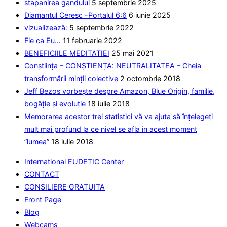
stapanirea gandului
5 septembrie 2025
placa
Diamantul Ceresc -Portalul 6:6
6 iunie 2025
vizualizează:
5 septembrie 2022
Fie ca Eu…
11 februarie 2022
BENEFICIILE MEDITATIEI
25 mai 2021
Conștiința – CONȘTIENȚA: NEUTRALITATEA – Cheia
transformării minții colective
2 octombrie 2018
Jeff Bezos vorbește despre Amazon, Blue Origin, familie,
bogăție și evoluție
18 iulie 2018
Memorarea acestor trei statistici vă va ajuta să înțelegeți
mult mai profund la ce nivel se afla in acest moment
”lumea”
18 iulie 2018
International EUDETIC Center
CONTACT
CONSILIERE GRATUITA
Front Page
Blog
Webcams