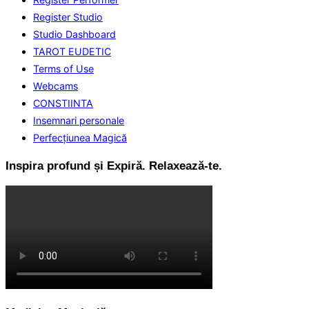
Register Studio
Studio Dashboard
TAROT EUDETIC
Terms of Use
Webcams
CONSTIINTA
Insemnari personale
Perfecţiunea Magică
Inspira profund și Expiră. Relaxează-te.