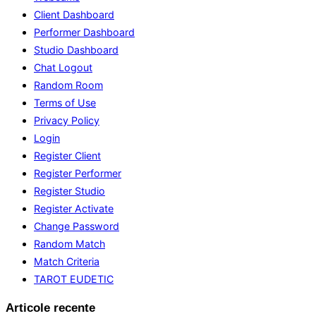
Client Dashboard
Performer Dashboard
Studio Dashboard
Chat Logout
Random Room
Terms of Use
Privacy Policy
Login
Register Client
Register Performer
Register Studio
Register Activate
Change Password
Random Match
Match Criteria
TAROT EUDETIC
Articole recente