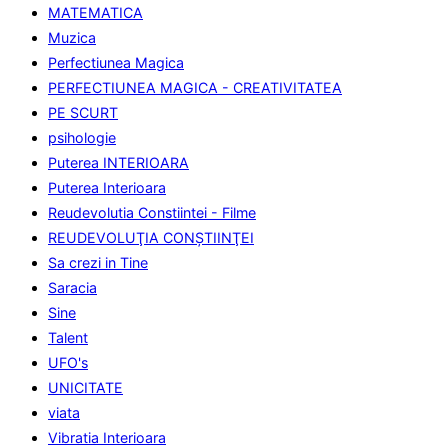
MATEMATICA
Muzica
Perfectiunea Magica
PERFECTIUNEA MAGICA - CREATIVITATEA
PE SCURT
psihologie
Puterea INTERIOARA
Puterea Interioara
Reudevolutia Constiintei - Filme
REUDEVOLUŢIA CONŞTIINŢEI
Sa crezi in Tine
Saracia
Sine
Talent
UFO's
UNICITATE
viata
Vibratia Interioara