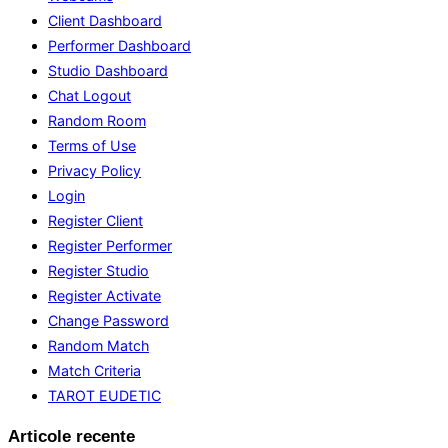
Client Dashboard
Performer Dashboard
Studio Dashboard
Chat Logout
Random Room
Terms of Use
Privacy Policy
Login
Register Client
Register Performer
Register Studio
Register Activate
Change Password
Random Match
Match Criteria
TAROT EUDETIC
Articole recente