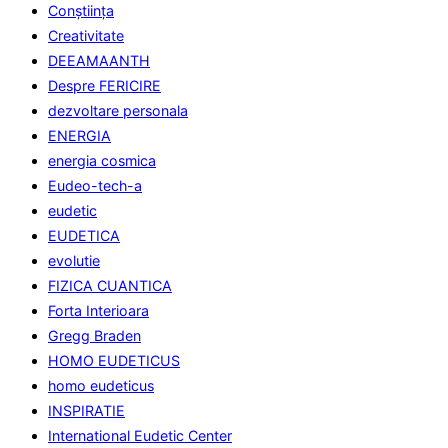
Conştiinţa
Creativitate
DEEAMAANTH
Despre FERICIRE
dezvoltare personala
ENERGIA
energia cosmica
Eudeo-tech-a
eudetic
EUDETICA
evolutie
FIZICA CUANTICA
Forta Interioara
Gregg Braden
HOMO EUDETICUS
homo eudeticus
INSPIRATIE
International Eudetic Center