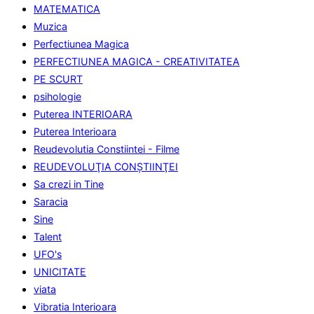
MATEMATICA
Muzica
Perfectiunea Magica
PERFECTIUNEA MAGICA - CREATIVITATEA
PE SCURT
psihologie
Puterea INTERIOARA
Puterea Interioara
Reudevolutia Constiintei - Filme
REUDEVOLUŢIA CONŞTIINŢEI
Sa crezi in Tine
Saracia
Sine
Talent
UFO's
UNICITATE
viata
Vibratia Interioara