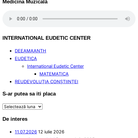
Medicina Muzicală
INTERNATIONAL EUDETIC CENTER
DEEAMAANTH
EUDETICA
International Eudetic Center
MATEMATICA
REUDEVOLUŢIA CONŞTIINŢEI
S-ar putea sa iti placa
S-
ar
De interes
putea
sa
11.07.2026
12 iulie 2026
iti