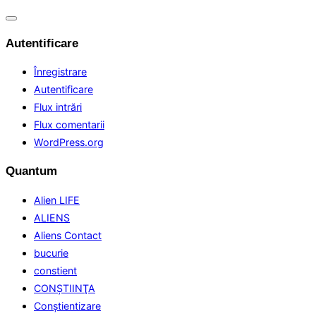
Comută
navigarea
Autentificare
Înregistrare
Autentificare
Flux intrări
Flux comentarii
WordPress.org
Quantum
Alien LIFE
ALIENS
Aliens Contact
bucurie
constient
CONŞTIINŢA
Conştientizare