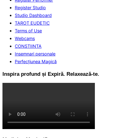
Register Studio
Studio Dashboard
TAROT EUDETIC
Terms of Use
Webcams
CONSTIINTA
Insemnari personale
Perfecţiunea Magică
Inspira profund și Expiră. Relaxează-te.