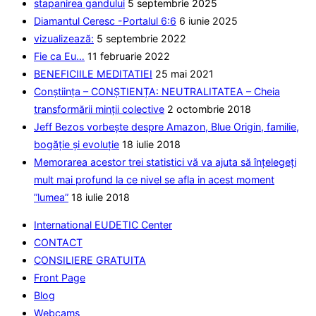
stapanirea gandului
5 septembrie 2025
placa
Diamantul Ceresc -Portalul 6:6
6 iunie 2025
vizualizează:
5 septembrie 2022
Fie ca Eu…
11 februarie 2022
BENEFICIILE MEDITATIEI
25 mai 2021
Conștiința – CONȘTIENȚA: NEUTRALITATEA – Cheia
transformării minții colective
2 octombrie 2018
Jeff Bezos vorbește despre Amazon, Blue Origin, familie,
bogăție și evoluție
18 iulie 2018
Memorarea acestor trei statistici vă va ajuta să înțelegeți
mult mai profund la ce nivel se afla in acest moment
”lumea”
18 iulie 2018
International EUDETIC Center
CONTACT
CONSILIERE GRATUITA
Front Page
Blog
Webcams