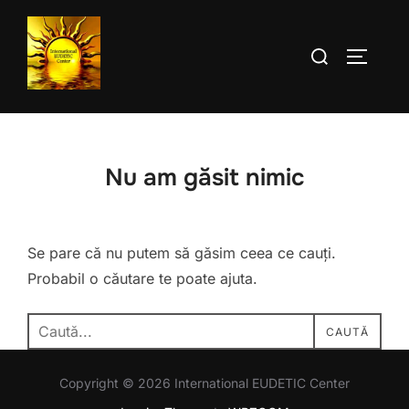
Sari
la
Caută
COMUTĂ
conținut
după:
Nu am găsit nimic
Se pare că nu putem să găsim ceea ce cauți.
Probabil o căutare te poate ajuta.
Caută
CAUTĂ
după:
Copyright © 2026 International EUDETIC Center