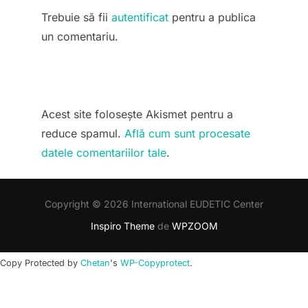
Trebuie să fii
autentificat
pentru a publica
un comentariu.
Acest site folosește Akismet pentru a
reduce spamul.
Află cum sunt procesate
datele comentariilor tale
.
Copyright © 2026 International EUDETIC Center
Inspiro Theme
de
WPZOOM
Copy Protected by
Chetan
's
WP-Copyprotect
.