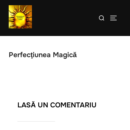
Sari
la
Caută
COMUTĂ
conținut
după:
Perfecţiunea Magică
LASĂ UN COMENTARIU