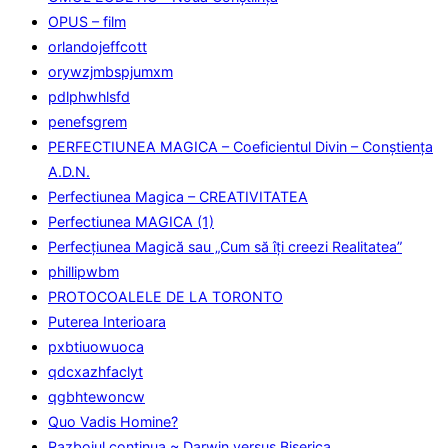
OPUS – film
orlandojeffcott
orywzjmbspjumxm
pdlphwhlsfd
penefsgrem
PERFECTIUNEA MAGICA – Coeficientul Divin – Conștiența
A.D.N.
Perfectiunea Magica – CREATIVITATEA
Perfectiunea MAGICA (1)
Perfecţiunea Magică sau „Cum să îţi creezi Realitatea”
phillipwbm
PROTOCOALELE DE LA TORONTO
Puterea Interioara
pxbtiuowuoca
qdcxazhfaclyt
qgbhtewoncw
Quo Vadis Homine?
Razboiul continua ~ Darwin versus Biserica