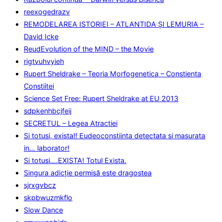
reexogedrazv
REMODELAREA ISTORIEI – ATLANTIDA ȘI LEMURIA –
David Icke
ReudEvolution of the MIND – the Movie
rigtvuhvyieh
Rupert Sheldrake – Teoria Morfogenetica – Constienta
Constiitei
Science Set Free: Rupert Sheldrake at EU 2013
sdpkenhbcjfeij
SECRETUL – Legea Atractiei
Si totusi, exista!! Eudeoconstiinta detectata si masurata
in… laborator!
Si totusi….EXISTA! Totul Exista.
Singura adicţie permisă este dragostea
sjrxgvbcz
skpbwuzmkflo
Slow Dance