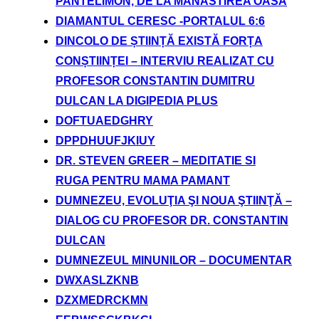
PANTELIMON, DE LA MANASTIREA OASA
DIAMANTUL CERESC -PORTALUL 6:6
DINCOLO DE ȘTIINȚĂ EXISTĂ FORȚA
CONȘTIINȚEI – INTERVIU REALIZAT CU
PROFESOR CONSTANTIN DUMITRU
DULCAN LA DIGIPEDIA PLUS
DOFTUAEDGHRY
DPPDHUUFJKIUY
DR. STEVEN GREER – MEDITATIE SI
RUGA PENTRU MAMA PAMANT
DUMNEZEU, EVOLUŢIA ŞI NOUA ŞTIINŢĂ –
DIALOG CU PROFESOR DR. CONSTANTIN
DULCAN
DUMNEZEUL MINUNILOR – DOCUMENTAR
DWXASLZKNB
DZXMEDRCKMN