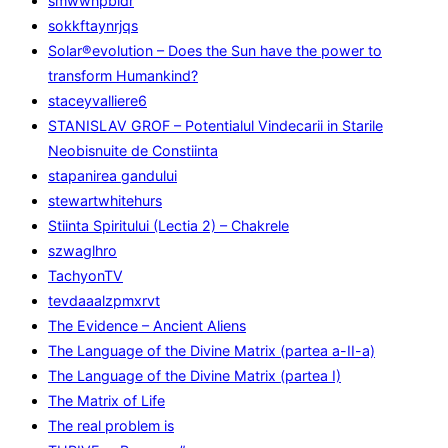
smwwnpbidr
sokkftaynrjqs
Solar®evolution – Does the Sun have the power to
transform Humankind?
staceyvalliere6
STANISLAV GROF – Potentialul Vindecarii in Starile
Neobisnuite de Constiinta
stapanirea gandului
stewartwhitehurs
Stiinta Spiritului (Lectia 2) – Chakrele
szwaglhro
TachyonTV
tevdaaalzpmxrvt
The Evidence – Ancient Aliens
The Language of the Divine Matrix (partea a-II-a)
The Language of the Divine Matrix (partea I)
The Matrix of Life
The real problem is