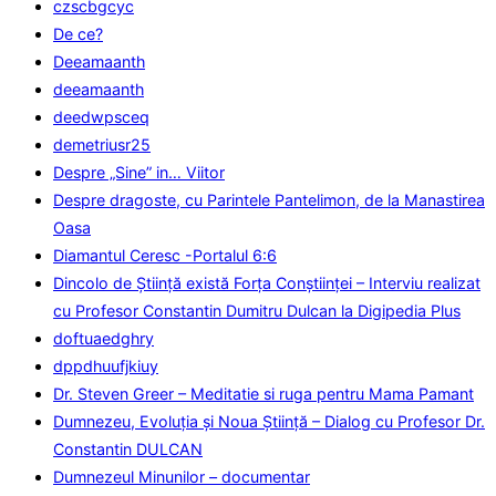
czscbgcyc
De ce?
Deeamaanth
deeamaanth
deedwpsceq
demetriusr25
Despre „Sine” in… Viitor
Despre dragoste, cu Parintele Pantelimon, de la Manastirea
Oasa
Diamantul Ceresc -Portalul 6:6
Dincolo de Știință există Forța Conștiinței – Interviu realizat
cu Profesor Constantin Dumitru Dulcan la Digipedia Plus
doftuaedghry
dppdhuufjkiuy
Dr. Steven Greer – Meditatie si ruga pentru Mama Pamant
Dumnezeu, Evoluţia şi Noua Ştiinţă – Dialog cu Profesor Dr.
Constantin DULCAN
Dumnezeul Minunilor – documentar