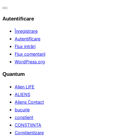
Comută
navigarea
Autentificare
Înregistrare
Autentificare
Flux intrări
Flux comentarii
WordPress.org
Quantum
Alien LIFE
ALIENS
Aliens Contact
bucurie
constient
CONŞTIINŢA
Conştientizare