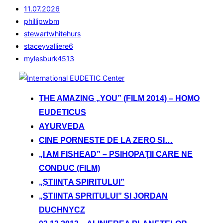
11.07.2026
phillipwbm
stewartwhitehurs
staceyvalliere6
mylesburk4513
Sari
la
THE AMAZING „YOU” (FILM 2014) – HOMO
conținut
EUDETICUS
AYURVEDA
CINE PORNESTE DE LA ZERO SI…
„I AM FISHEAD” – PSIHOPAȚII CARE NE
CONDUC (FILM)
„ŞTIINŢA SPIRITULUI”
„STIINTA SPRITULUI” SI JORDAN
DUCHNYCZ