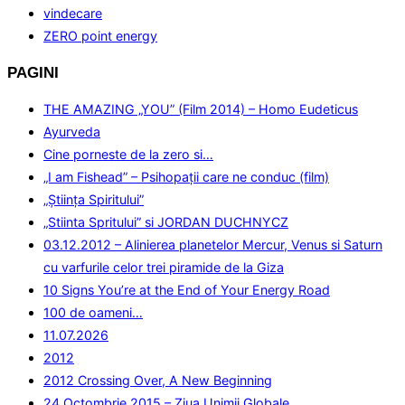
vindecare
ZERO point energy
PAGINI
THE AMAZING „YOU” (Film 2014) – Homo Eudeticus
Ayurveda
Cine porneste de la zero si…
„I am Fishead” – Psihopații care ne conduc (film)
„Ştiinţa Spiritului”
„Stiinta Spritului” si JORDAN DUCHNYCZ
03.12.2012 – Alinierea planetelor Mercur, Venus si Saturn
cu varfurile celor trei piramide de la Giza
10 Signs You’re at the End of Your Energy Road
100 de oameni…
11.07.2026
2012
2012 Crossing Over, A New Beginning
24 Octombrie 2015 – Ziua Unimii Globale