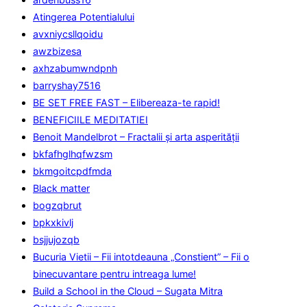
Atingerea Potentialului
avxniycsllqoidu
awzbizesa
axhzabumwndpnh
barryshay7516
BE SET FREE FAST – Elibereaza-te rapid!
BENEFICIILE MEDITATIEI
Benoit Mandelbrot – Fractalii și arta asperității
bkfafhglhqfwzsm
bkmgoitcpdfmda
Black matter
bogzqbrut
bpkxkivlj
bsjjujozqb
Bucuria Vietii – Fii intotdeauna „Constient” – Fii o
binecuvantare pentru intreaga lume!
Build a School in the Cloud – Sugata Mitra