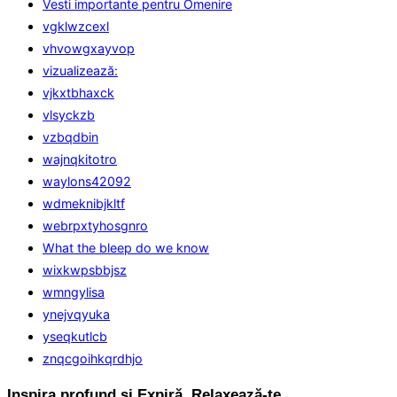
Vesti importante pentru Omenire
vgklwzcexl
vhvowgxayvop
vizualizează:
vjkxtbhaxck
vlsyckzb
vzbqdbin
wajnqkitotro
waylons42092
wdmeknibjkltf
webrpxtyhosgnro
What the bleep do we know
wixkwpsbbjsz
wmngylisa
ynejvqyuka
yseqkutlcb
znqcgoihkqrdhjo
Inspira profund și Expiră. Relaxează-te.