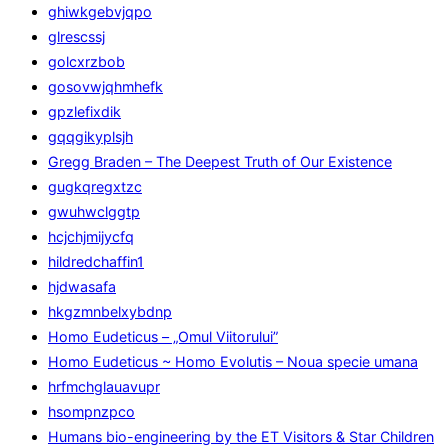
ghiwkgebvjqpo
glrescssj
golcxrzbob
gosovwjqhmhefk
gpzlefixdik
gqqgikyplsjh
Gregg Braden – The Deepest Truth of Our Existence
gugkqregxtzc
gwuhwclggtp
hcjchjmijycfq
hildredchaffin1
hjdwasafa
hkgzmnbelxybdnp
Homo Eudeticus – „Omul Viitorului”
Homo Eudeticus ~ Homo Evolutis – Noua specie umana
hrfmchglauavupr
hsompnzpco
Humans bio-engineering by the ET Visitors & Star Children