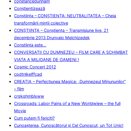
constancedunham
Conştientizează
Conștiința – CONȘTIENȚA: NEUTRALITATEA – Cheia
transformării minții colective
CONŞTIINŢA – Conştienţa – Transmisiune live, 21
decembrie 2013 Drunvalo Melchizedek
Constiinta este…
CONVERSATII CU DUMNEZEU – FILM CARE A SCHIMBAT
VIATA A MILIOANE DE OAMENI !
Cosmic Concert 2012
cpdtnlkelffcad
CREATIA – Perfectiunea Magica: „Dumnezeul Minununilor”
– film
crgkqhmblxww
Crossroads: Labor Pains of a New Worldwiew – the full
Movie
Cum putem fi fericiţi?
Cunoaşterea, Cunoscătorul şi Cel Cunoscut, un Tot Unic!