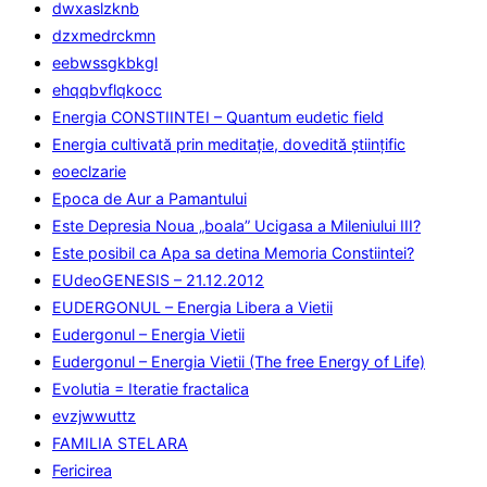
dwxaslzknb
dzxmedrckmn
eebwssgkbkgl
ehqqbvflqkocc
Energia CONSTIINTEI – Quantum eudetic field
Energia cultivată prin meditaţie, dovedită ştiinţific
eoeclzarie
Epoca de Aur a Pamantului
Este Depresia Noua „boala” Ucigasa a Mileniului III?
Este posibil ca Apa sa detina Memoria Constiintei?
EUdeoGENESIS – 21.12.2012
EUDERGONUL – Energia Libera a Vietii
Eudergonul – Energia Vietii
Eudergonul – Energia Vietii (The free Energy of Life)
Evolutia = Iteratie fractalica
evzjwwuttz
FAMILIA STELARA
Fericirea