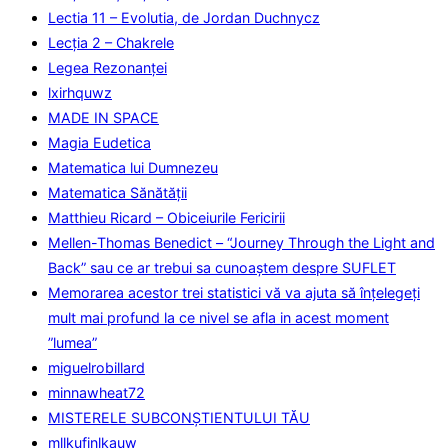
Lectia 11 – Evolutia, de Jordan Duchnycz
Lecţia 2 – Chakrele
Legea Rezonanţei
lxirhquwz
MADE IN SPACE
Magia Eudetica
Matematica lui Dumnezeu
Matematica Sănătăţii
Matthieu Ricard – Obiceiurile Fericirii
Mellen-Thomas Benedict – “Journey Through the Light and
Back” sau ce ar trebui sa cunoaştem despre SUFLET
Memorarea acestor trei statistici vă va ajuta să înțelegeți
mult mai profund la ce nivel se afla in acest moment
”lumea”
miguelrobillard
minnawheat72
MISTERELE SUBCONȘTIENTULUI TĂU
mllkufinlkauw