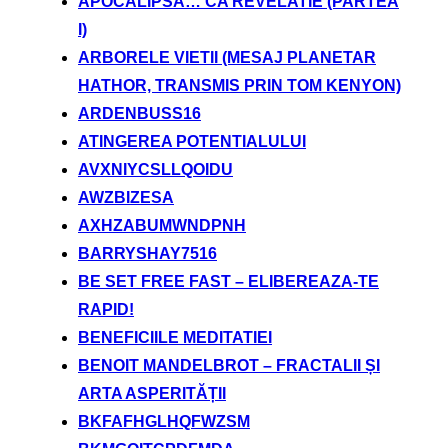
APOCALIPSA… CA REVELATIE (PARTEA
I)
ARBORELE VIETII (MESAJ PLANETAR
HATHOR, TRANSMIS PRIN TOM KENYON)
ARDENBUSS16
ATINGEREA POTENTIALULUI
AVXNIYCSLLQOIDU
AWZBIZESA
AXHZABUMWNDPNH
BARRYSHAY7516
BE SET FREE FAST – ELIBEREAZA-TE
RAPID!
BENEFICIILE MEDITATIEI
BENOIT MANDELBROT – FRACTALII ȘI
ARTA ASPERITĂȚII
BKFAFHGLHQFWZSM