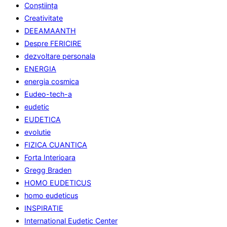
Conştiinţa
Creativitate
DEEAMAANTH
Despre FERICIRE
dezvoltare personala
ENERGIA
energia cosmica
Eudeo-tech-a
eudetic
EUDETICA
evolutie
FIZICA CUANTICA
Forta Interioara
Gregg Braden
HOMO EUDETICUS
homo eudeticus
INSPIRATIE
International Eudetic Center