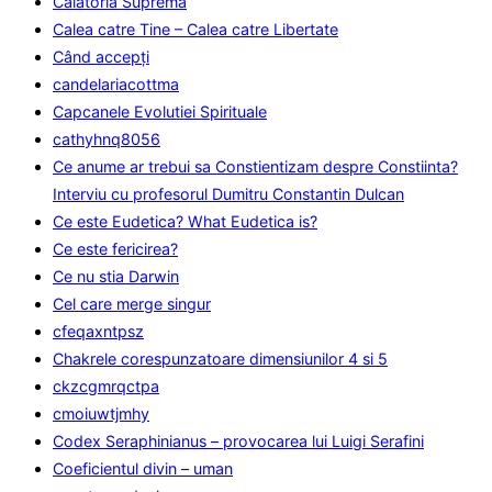
Calatoria Suprema
Calea catre Tine – Calea catre Libertate
Când accepţi
candelariacottma
Capcanele Evolutiei Spirituale
cathyhnq8056
Ce anume ar trebui sa Constientizam despre Constiinta?
Interviu cu profesorul Dumitru Constantin Dulcan
Ce este Eudetica? What Eudetica is?
Ce este fericirea?
Ce nu stia Darwin
Cel care merge singur
cfeqaxntpsz
Chakrele corespunzatoare dimensiunilor 4 si 5
ckzcgmrqctpa
cmoiuwtjmhy
Codex Seraphinianus – provocarea lui Luigi Serafini
Coeficientul divin – uman