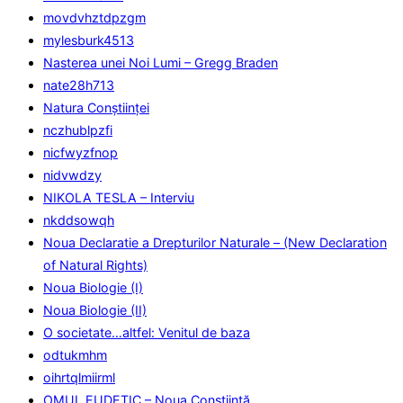
movdvhztdpzgm
mylesburk4513
Nasterea unei Noi Lumi – Gregg Braden
nate28h713
Natura Conştiinţei
nczhublpzfi
nicfwyzfnop
nidvwdzy
NIKOLA TESLA – Interviu
nkddsowqh
Noua Declaratie a Drepturilor Naturale – (New Declaration
of Natural Rights)
Noua Biologie (I)
Noua Biologie (II)
O societate…altfel: Venitul de baza
odtukmhm
oihrtqlmiirml
OMUL EUDETIC – Noua Conştiinţă