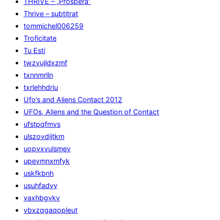
THRIVE – „Prospera”
Thrive – subtitrat
tommichel006259
Troficitate
Tu Esti
twzvujldxzmf
txnnmrlln
txrlehhdriu
Ufo’s and Aliens Contact 2012
UFOs, Aliens and the Question of Contact
ufstpqfmvs
ulszovdijtkm
uopvxvulsmev
upevmnxmfyk
uskfkbnh
usuhfadvy
vaxhbgvkv
vbxzqgaqopleut