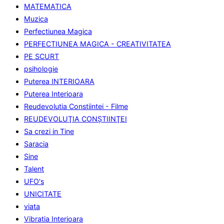
MATEMATICA
Muzica
Perfectiunea Magica
PERFECTIUNEA MAGICA - CREATIVITATEA
PE SCURT
psihologie
Puterea INTERIOARA
Puterea Interioara
Reudevolutia Constiintei - Filme
REUDEVOLUŢIA CONŞTIINŢEI
Sa crezi in Tine
Saracia
Sine
Talent
UFO's
UNICITATE
viata
Vibratia Interioara