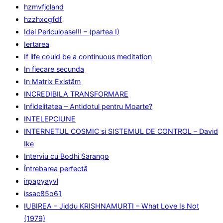
hzmvfjcland
hzzhxcgfdf
Idei Periculoase!!! – (partea I)
Iertarea
If life could be a continuous meditation
In fiecare secunda
In Matrix Existăm
INCREDIBILA TRANSFORMARE
Infidelitatea – Antidotul pentru Moarte?
INTELEPCIUNE
INTERNETUL COSMIC si SISTEMUL DE CONTROL – David
Ike
Interviu cu Bodhi Sarango
Întrebarea perfectă
irpapyayvl
issac85o61
IUBIREA – Jiddu KRISHNAMURTI – What Love Is Not
(1979)