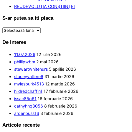
REUDEVOLUŢIA CONŞTIINŢEI
S-ar putea sa iti placa
S-
ar
De interes
putea
sa
11.07.2026
12 iulie 2026
iti
phillipwbm
2 mai 2026
placa
stewartwhitehurs
5 aprilie 2026
staceyvalliere6
31 martie 2026
mylesburk4513
12 martie 2026
hildredchaffin1
17 februarie 2026
issac85o61
16 februarie 2026
cathyhnq8056
8 februarie 2026
ardenbuss16
3 februarie 2026
Articole recente