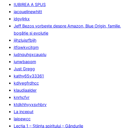
IUBIREA A SPUS
jacquelinewhitt
jdgyljrkx
Jeff Bezos vorbește despre Amazon, Blue Origin, familie,
bogăție și evoluție
jijhzlujsrfbijh
jtfqwkvcitgm
judnquhgxcauplu
junwbapqm
Just Gregg
kathy65v33361
kdlyegfrdhcc
klaudiaalder
knrhcfvr
ktdkhhyyxsvhbrv
La inceput
laipewcc
Lecţia 1 – Ştiinţa spiritului – Gândurile