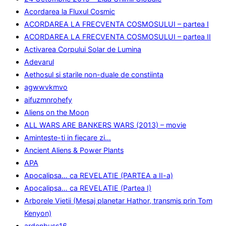
Acordarea la Fluxul Cosmic
ACORDAREA LA FRECVENTA COSMOSULUI – partea I
ACORDAREA LA FRECVENTA COSMOSULUI – partea II
Activarea Corpului Solar de Lumina
Adevarul
Aethosul si starile non-duale de constiinta
agwwvkmvo
aifuzmnrohefy
Aliens on the Moon
ALL WARS ARE BANKERS WARS (2013) – movie
Aminteste-ti in fiecare zi…
Ancient Aliens & Power Plants
APA
Apocalipsa… ca REVELATIE (PARTEA a II-a)
Apocalipsa… ca REVELATIE (Partea I)
Arborele Vietii (Mesaj planetar Hathor, transmis prin Tom
Kenyon)
ardenbuss16