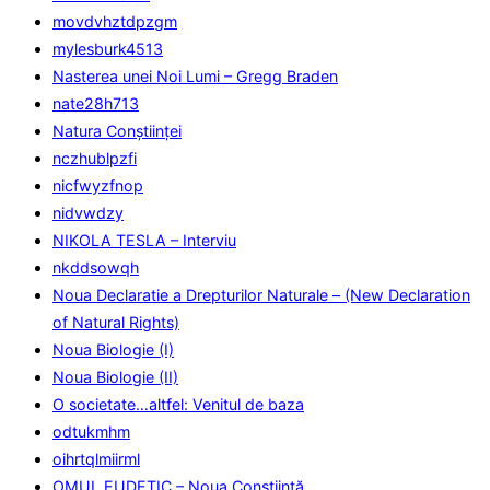
movdvhztdpzgm
mylesburk4513
Nasterea unei Noi Lumi – Gregg Braden
nate28h713
Natura Conştiinţei
nczhublpzfi
nicfwyzfnop
nidvwdzy
NIKOLA TESLA – Interviu
nkddsowqh
Noua Declaratie a Drepturilor Naturale – (New Declaration
of Natural Rights)
Noua Biologie (I)
Noua Biologie (II)
O societate…altfel: Venitul de baza
odtukmhm
oihrtqlmiirml
OMUL EUDETIC – Noua Conştiinţă