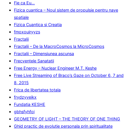
Fie ca Eu…
Fizica cuantica – Noul sistem de propulsie pentru nave
spatiale
Fizica Cuantica si Creatia
fmoxouiryyzs
Fractalii
Fractalii – De la MacroCosmos la MicroCosmos
Fractalii – Dimensiunea ascunsa
Frecventele Sanatatii
Free Energy – Nuclear Engineer M.T. Keshe
Free Live Streaming of Braco’s Gaze on October 6, 7 and
8, 2015
Frica de libertatea totala
frydzyveikx
Fundatia KESHE
gbhsfyhfoi
GEOMETRY OF LIGHT – THE THEORY OF ONE THING
Ghid practic de evolutie personala prin spiritualitate