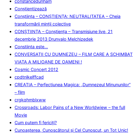
constancedunham
Conştientizează
Conștiința – CONȘTIENȚA: NEUTRALITATEA – Cheia
transformării minții colective
CONŞTIINŢA – Conştienţa – Transmisiune live, 21
decembrie 2013 Drunvalo Melchizedek
Constiinta este…
CONVERSATII CU DUMNEZEU – FILM CARE A SCHIMBAT
VIATA A MILIOANE DE OAMENI !
Cosmic Concert 2012
cpdtnlkelffcad
CREATIA – Perfectiunea Magica: „Dumnezeul Minununilor”
– film
crgkqhmblxww
Crossroads: Labor Pains of a New Worldwiew – the full
Movie
Cum putem fi fericiţi?
Cunoaşterea, Cunoscătorul şi Cel Cunoscut, un Tot Unic!