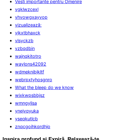
Vesti importante pentru Omenire
vgklwzcexl
vhvowgxayvop
vizualizează:
vjkxtbhaxck
vlsyckzb
vzbqdbin
wajnqkitotro
waylons42092
wdmeknibjkltf
webrpxtyhosgnro
What the bleep do we know
wixkwpsbbjsz
wmngylisa
ynejvqyuka
yseqkutlcb
znqcgoihkqrdhjo
Inspira profund și Expiră. Relaxează-te.