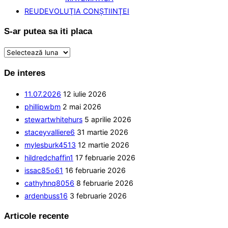
REUDEVOLUŢIA CONŞTIINŢEI
S-ar putea sa iti placa
S-
ar
De interes
putea
sa
11.07.2026
12 iulie 2026
iti
phillipwbm
2 mai 2026
placa
stewartwhitehurs
5 aprilie 2026
staceyvalliere6
31 martie 2026
mylesburk4513
12 martie 2026
hildredchaffin1
17 februarie 2026
issac85o61
16 februarie 2026
cathyhnq8056
8 februarie 2026
ardenbuss16
3 februarie 2026
Articole recente