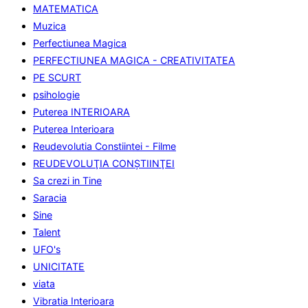
MATEMATICA
Muzica
Perfectiunea Magica
PERFECTIUNEA MAGICA - CREATIVITATEA
PE SCURT
psihologie
Puterea INTERIOARA
Puterea Interioara
Reudevolutia Constiintei - Filme
REUDEVOLUŢIA CONŞTIINŢEI
Sa crezi in Tine
Saracia
Sine
Talent
UFO's
UNICITATE
viata
Vibratia Interioara