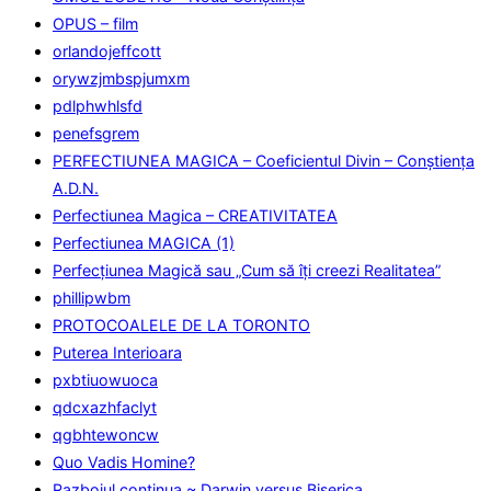
OPUS – film
orlandojeffcott
orywzjmbspjumxm
pdlphwhlsfd
penefsgrem
PERFECTIUNEA MAGICA – Coeficientul Divin – Conștiența
A.D.N.
Perfectiunea Magica – CREATIVITATEA
Perfectiunea MAGICA (1)
Perfecţiunea Magică sau „Cum să îţi creezi Realitatea”
phillipwbm
PROTOCOALELE DE LA TORONTO
Puterea Interioara
pxbtiuowuoca
qdcxazhfaclyt
qgbhtewoncw
Quo Vadis Homine?
Razboiul continua ~ Darwin versus Biserica