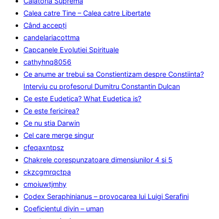
Calatoria Suprema
Calea catre Tine – Calea catre Libertate
Când accepţi
candelariacottma
Capcanele Evolutiei Spirituale
cathyhnq8056
Ce anume ar trebui sa Constientizam despre Constiinta?
Interviu cu profesorul Dumitru Constantin Dulcan
Ce este Eudetica? What Eudetica is?
Ce este fericirea?
Ce nu stia Darwin
Cel care merge singur
cfeqaxntpsz
Chakrele corespunzatoare dimensiunilor 4 si 5
ckzcgmrqctpa
cmoiuwtjmhy
Codex Seraphinianus – provocarea lui Luigi Serafini
Coeficientul divin – uman