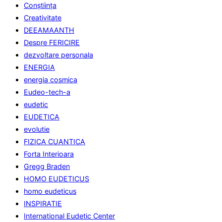
Conştiinţa
Creativitate
DEEAMAANTH
Despre FERICIRE
dezvoltare personala
ENERGIA
energia cosmica
Eudeo-tech-a
eudetic
EUDETICA
evolutie
FIZICA CUANTICA
Forta Interioara
Gregg Braden
HOMO EUDETICUS
homo eudeticus
INSPIRATIE
International Eudetic Center