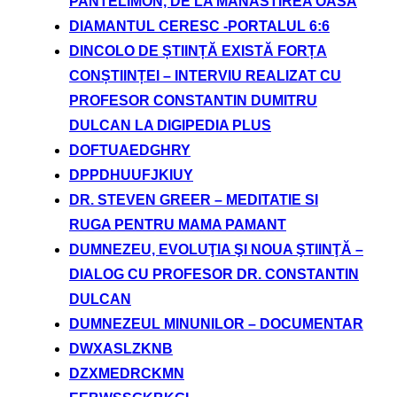
PANTELIMON, DE LA MANASTIREA OASA
DIAMANTUL CERESC -PORTALUL 6:6
DINCOLO DE ȘTIINȚĂ EXISTĂ FORȚA
CONȘTIINȚEI – INTERVIU REALIZAT CU
PROFESOR CONSTANTIN DUMITRU
DULCAN LA DIGIPEDIA PLUS
DOFTUAEDGHRY
DPPDHUUFJKIUY
DR. STEVEN GREER – MEDITATIE SI
RUGA PENTRU MAMA PAMANT
DUMNEZEU, EVOLUŢIA ŞI NOUA ŞTIINŢĂ –
DIALOG CU PROFESOR DR. CONSTANTIN
DULCAN
DUMNEZEUL MINUNILOR – DOCUMENTAR
DWXASLZKNB
DZXMEDRCKMN