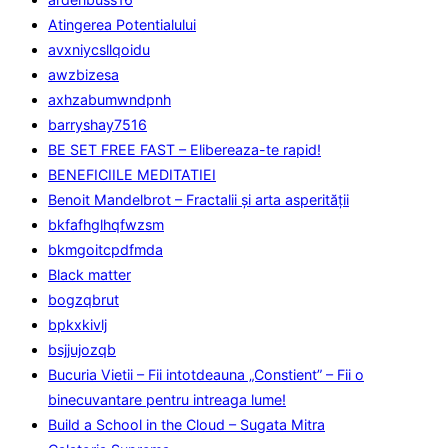
Atingerea Potentialului
avxniycsllqoidu
awzbizesa
axhzabumwndpnh
barryshay7516
BE SET FREE FAST – Elibereaza-te rapid!
BENEFICIILE MEDITATIEI
Benoit Mandelbrot – Fractalii și arta asperității
bkfafhglhqfwzsm
bkmgoitcpdfmda
Black matter
bogzqbrut
bpkxkivlj
bsjjujozqb
Bucuria Vietii – Fii intotdeauna „Constient” – Fii o
binecuvantare pentru intreaga lume!
Build a School in the Cloud – Sugata Mitra