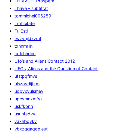
THRIVE – „Prospera”
Thrive – subtitrat
tommichel006259
Troficitate
Tu Esti
twzvujldxzmf
txnnmrlln
txrlehhdriu
Ufo’s and Aliens Contact 2012
UFOs, Aliens and the Question of Contact
ufstpqfmvs
ulszovdijtkm
uopvxvulsmev
upevmnxmfyk
uskfkbnh
usuhfadvy
vaxhbgvkv
vbxzqgaqopleut