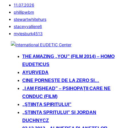
11.07.2026
phillipwbm
stewartwhitehurs
staceyvalliere6
mylesburk4513
Sari
la
THE AMAZING „YOU” (FILM 2014) – HOMO
conținut
EUDETICUS
AYURVEDA
CINE PORNESTE DE LA ZERO SI…
„I AM FISHEAD” – PSIHOPAȚII CARE NE
CONDUC (FILM)
„ŞTIINŢA SPIRITULUI”
„STIINTA SPRITULUI” SI JORDAN
DUCHNYCZ