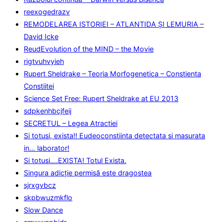
reexogedrazv
REMODELAREA ISTORIEI – ATLANTIDA ȘI LEMURIA –
David Icke
ReudEvolution of the MIND – the Movie
rigtvuhvyieh
Rupert Sheldrake – Teoria Morfogenetica – Constienta
Constiitei
Science Set Free: Rupert Sheldrake at EU 2013
sdpkenhbcjfeij
SECRETUL – Legea Atractiei
Si totusi, exista!! Eudeoconstiinta detectata si masurata
in… laborator!
Si totusi….EXISTA! Totul Exista.
Singura adicţie permisă este dragostea
sjrxgvbcz
skpbwuzmkflo
Slow Dance