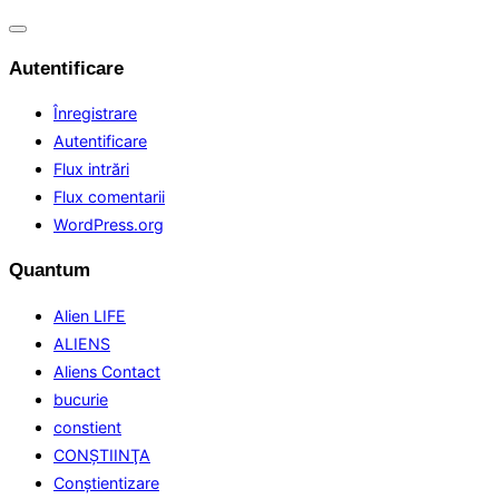
Comută
navigarea
Autentificare
Înregistrare
Autentificare
Flux intrări
Flux comentarii
WordPress.org
Quantum
Alien LIFE
ALIENS
Aliens Contact
bucurie
constient
CONŞTIINŢA
Conştientizare