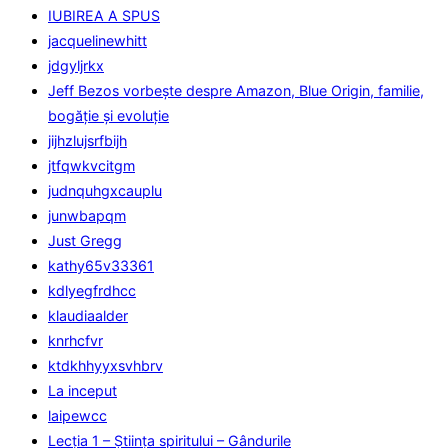
IUBIREA A SPUS
jacquelinewhitt
jdgyljrkx
Jeff Bezos vorbește despre Amazon, Blue Origin, familie,
bogăție și evoluție
jijhzlujsrfbijh
jtfqwkvcitgm
judnquhgxcauplu
junwbapqm
Just Gregg
kathy65v33361
kdlyegfrdhcc
klaudiaalder
knrhcfvr
ktdkhhyyxsvhbrv
La inceput
laipewcc
Lecţia 1 – Ştiinţa spiritului – Gândurile