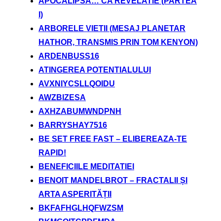
APOCALIPSA… CA REVELATIE (PARTEA
I)
ARBORELE VIETII (MESAJ PLANETAR
HATHOR, TRANSMIS PRIN TOM KENYON)
ARDENBUSS16
ATINGEREA POTENTIALULUI
AVXNIYCSLLQOIDU
AWZBIZESA
AXHZABUMWNDPNH
BARRYSHAY7516
BE SET FREE FAST – ELIBEREAZA-TE
RAPID!
BENEFICIILE MEDITATIEI
BENOIT MANDELBROT – FRACTALII ȘI
ARTA ASPERITĂȚII
BKFAFHGLHQFWZSM