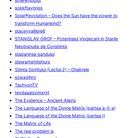
smwwnpbidr
sokkftaynrjqs
Solar®evolution – Does the Sun have the power to
transform Humankind?
staceyvalliere6
STANISLAV GROF – Potentialul Vindecarii in Starile
Neobisnuite de Constiinta
stapanirea gandului
stewartwhitehurs
Stiinta Spiritului (Lectia 2) – Chakrele
szwaglhro
TachyonTV
tevdaaalzpmxrvt
The Evidence – Ancient Aliens
The Language of the Divine Matrix (partea a-II-a)
The Language of the Divine Matrix (partea I)
The Matrix of Life
The real problem is