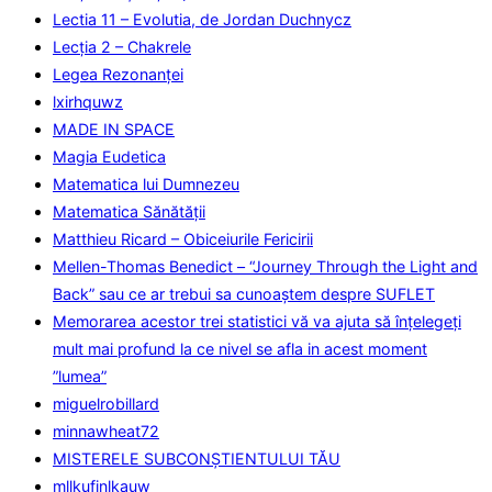
Lectia 11 – Evolutia, de Jordan Duchnycz
Lecţia 2 – Chakrele
Legea Rezonanţei
lxirhquwz
MADE IN SPACE
Magia Eudetica
Matematica lui Dumnezeu
Matematica Sănătăţii
Matthieu Ricard – Obiceiurile Fericirii
Mellen-Thomas Benedict – “Journey Through the Light and
Back” sau ce ar trebui sa cunoaştem despre SUFLET
Memorarea acestor trei statistici vă va ajuta să înțelegeți
mult mai profund la ce nivel se afla in acest moment
”lumea”
miguelrobillard
minnawheat72
MISTERELE SUBCONȘTIENTULUI TĂU
mllkufinlkauw