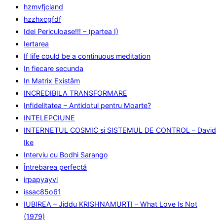
hzmvfjcland
hzzhxcgfdf
Idei Periculoase!!! – (partea I)
Iertarea
If life could be a continuous meditation
In fiecare secunda
In Matrix Existăm
INCREDIBILA TRANSFORMARE
Infidelitatea – Antidotul pentru Moarte?
INTELEPCIUNE
INTERNETUL COSMIC si SISTEMUL DE CONTROL – David
Ike
Interviu cu Bodhi Sarango
Întrebarea perfectă
irpapyayvl
issac85o61
IUBIREA – Jiddu KRISHNAMURTI – What Love Is Not
(1979)