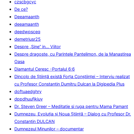
czscbgcyc
De ce?
Deeamaanth
deeamaanth
deedwpsceq
demetriusr25
Despre „Sine” in… Viitor
Despre dragoste, cu Parintele Pantelimon, de la Manastirea
Oasa
Diamantul Ceresc -Portalul 6:6
Dincolo de Știință există Forța Conștiinței – Interviu realizat
cu Profesor Constantin Dumitru Dulcan la Digipedia Plus
doftuaedghry
dppdhuufjkiuy
Dr. Steven Greer – Meditatie si ruga pentru Mama Pamant
Dumnezeu, Evoluţia şi Noua Ştiinţă – Dialog cu Profesor Dr.
Constantin DULCAN
Dumnezeul Minunilor – documentar