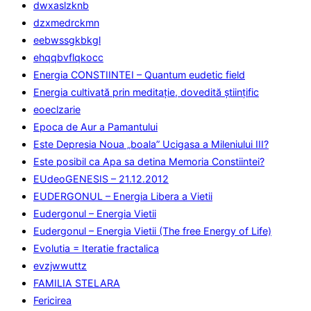
dwxaslzknb
dzxmedrckmn
eebwssgkbkgl
ehqqbvflqkocc
Energia CONSTIINTEI – Quantum eudetic field
Energia cultivată prin meditaţie, dovedită ştiinţific
eoeclzarie
Epoca de Aur a Pamantului
Este Depresia Noua „boala” Ucigasa a Mileniului III?
Este posibil ca Apa sa detina Memoria Constiintei?
EUdeoGENESIS – 21.12.2012
EUDERGONUL – Energia Libera a Vietii
Eudergonul – Energia Vietii
Eudergonul – Energia Vietii (The free Energy of Life)
Evolutia = Iteratie fractalica
evzjwwuttz
FAMILIA STELARA
Fericirea