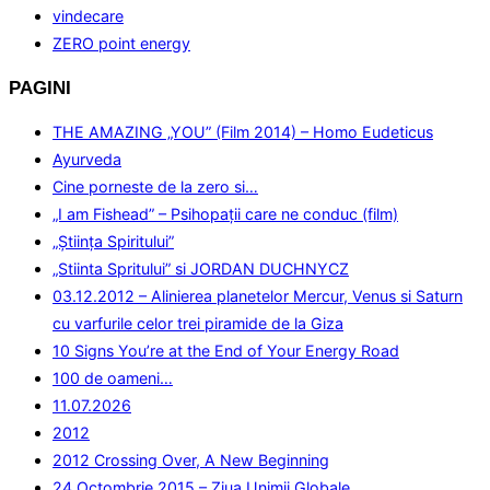
vindecare
ZERO point energy
PAGINI
THE AMAZING „YOU” (Film 2014) – Homo Eudeticus
Ayurveda
Cine porneste de la zero si…
„I am Fishead” – Psihopații care ne conduc (film)
„Ştiinţa Spiritului”
„Stiinta Spritului” si JORDAN DUCHNYCZ
03.12.2012 – Alinierea planetelor Mercur, Venus si Saturn
cu varfurile celor trei piramide de la Giza
10 Signs You’re at the End of Your Energy Road
100 de oameni…
11.07.2026
2012
2012 Crossing Over, A New Beginning
24 Octombrie 2015 – Ziua Unimii Globale