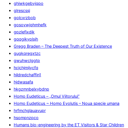
ghiwkgebvjqpo
glrescssj
golcxrzbob
gosovwjqhmhefk
gpzlefixdik
gqqgikyplsjh
Gregg Braden – The Deepest Truth of Our Existence
gugkqregxtzc
gwuhwclggtp
hcjchjmijycfq
hildredchaffin1
hjdwasafa
hkgzmnbelxybdnp
Homo Eudeticus – „Omul Viitorului”
Homo Eudeticus ~ Homo Evolutis – Noua specie umana
hrfmchglauavupr
hsompnzpco
Humans bio-engineering by the ET Visitors & Star Children