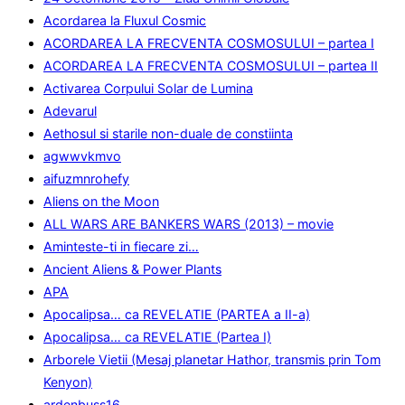
Acordarea la Fluxul Cosmic
ACORDAREA LA FRECVENTA COSMOSULUI – partea I
ACORDAREA LA FRECVENTA COSMOSULUI – partea II
Activarea Corpului Solar de Lumina
Adevarul
Aethosul si starile non-duale de constiinta
agwwvkmvo
aifuzmnrohefy
Aliens on the Moon
ALL WARS ARE BANKERS WARS (2013) – movie
Aminteste-ti in fiecare zi…
Ancient Aliens & Power Plants
APA
Apocalipsa… ca REVELATIE (PARTEA a II-a)
Apocalipsa… ca REVELATIE (Partea I)
Arborele Vietii (Mesaj planetar Hathor, transmis prin Tom
Kenyon)
ardenbuss16