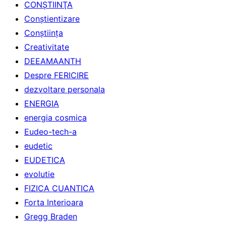
CONŞTIINŢA
Conştientizare
Conştiinţa
Creativitate
DEEAMAANTH
Despre FERICIRE
dezvoltare personala
ENERGIA
energia cosmica
Eudeo-tech-a
eudetic
EUDETICA
evolutie
FIZICA CUANTICA
Forta Interioara
Gregg Braden