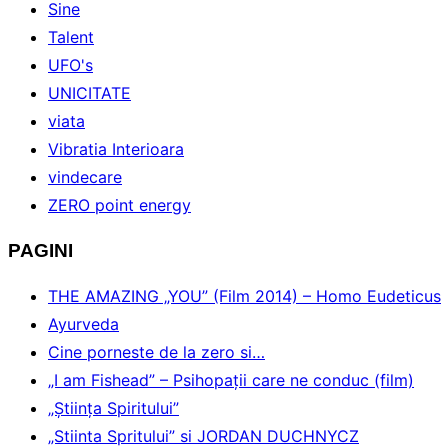
Sine
Talent
UFO's
UNICITATE
viata
Vibratia Interioara
vindecare
ZERO point energy
PAGINI
THE AMAZING „YOU” (Film 2014) – Homo Eudeticus
Ayurveda
Cine porneste de la zero si…
„I am Fishead” – Psihopații care ne conduc (film)
„Ştiinţa Spiritului”
„Stiinta Spritului” si JORDAN DUCHNYCZ