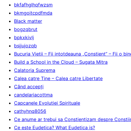
bkfafhglhqfwzsm
bkmgoitcpdfmda
Black matter
bogzqbrut
bpkxkivlj
bsjjujozqb
Bucuria Vietii – Fii intotdeauna „Constient” – Fii o b
Build a School in the Cloud – Sugata Mitra
Calatoria Suprema
Calea catre Tine – Calea catre Libertate
Când accepţi
candelariacottma
Capcanele Evolutiei Spirituale
cathyhnq8056
Ce anume ar trebui sa Constientizam despre Constiin
Ce este Eudetica? What Eudetica is?