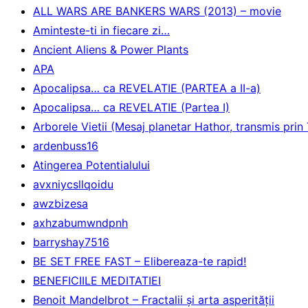
ALL WARS ARE BANKERS WARS (2013) – movie
Aminteste-ti in fiecare zi…
Ancient Aliens & Power Plants
APA
Apocalipsa… ca REVELATIE (PARTEA a II-a)
Apocalipsa… ca REVELATIE (Partea I)
Arborele Vietii (Mesaj planetar Hathor, transmis pri
ardenbuss16
Atingerea Potentialului
avxniycsllqoidu
awzbizesa
axhzabumwndpnh
barryshay7516
BE SET FREE FAST – Elibereaza-te rapid!
BENEFICIILE MEDITATIEI
Benoit Mandelbrot – Fractalii și arta asperității