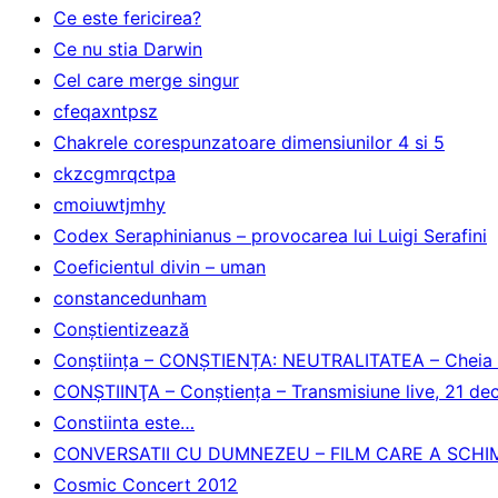
Ce este fericirea?
Ce nu stia Darwin
Cel care merge singur
cfeqaxntpsz
Chakrele corespunzatoare dimensiunilor 4 si 5
ckzcgmrqctpa
cmoiuwtjmhy
Codex Seraphinianus – provocarea lui Luigi Serafini
Coeficientul divin – uman
constancedunham
Conştientizează
Conștiința – CONȘTIENȚA: NEUTRALITATEA – Cheia tr
CONŞTIINŢA – Conştienţa – Transmisiune live, 21 d
Constiinta este…
CONVERSATII CU DUMNEZEU – FILM CARE A SCHIM
Cosmic Concert 2012