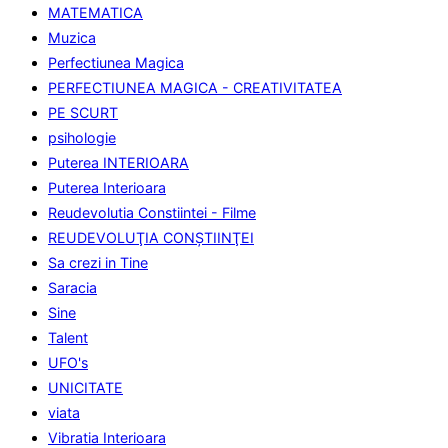
MATEMATICA
Muzica
Perfectiunea Magica
PERFECTIUNEA MAGICA - CREATIVITATEA
PE SCURT
psihologie
Puterea INTERIOARA
Puterea Interioara
Reudevolutia Constiintei - Filme
REUDEVOLUŢIA CONŞTIINŢEI
Sa crezi in Tine
Saracia
Sine
Talent
UFO's
UNICITATE
viata
Vibratia Interioara