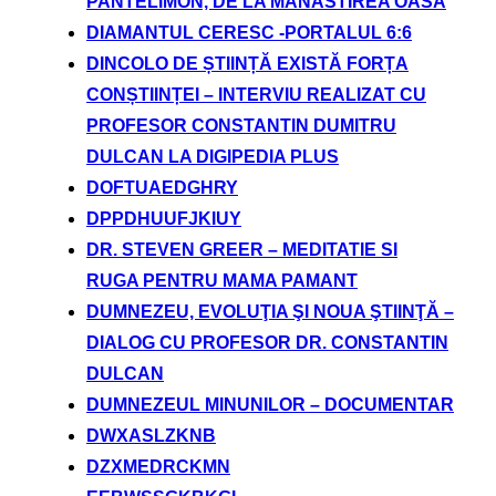
PANTELIMON, DE LA MANASTIREA OASA
DIAMANTUL CERESC -PORTALUL 6:6
DINCOLO DE ȘTIINȚĂ EXISTĂ FORȚA
CONȘTIINȚEI – INTERVIU REALIZAT CU
PROFESOR CONSTANTIN DUMITRU
DULCAN LA DIGIPEDIA PLUS
DOFTUAEDGHRY
DPPDHUUFJKIUY
DR. STEVEN GREER – MEDITATIE SI
RUGA PENTRU MAMA PAMANT
DUMNEZEU, EVOLUŢIA ŞI NOUA ŞTIINŢĂ –
DIALOG CU PROFESOR DR. CONSTANTIN
DULCAN
DUMNEZEUL MINUNILOR – DOCUMENTAR
DWXASLZKNB
DZXMEDRCKMN