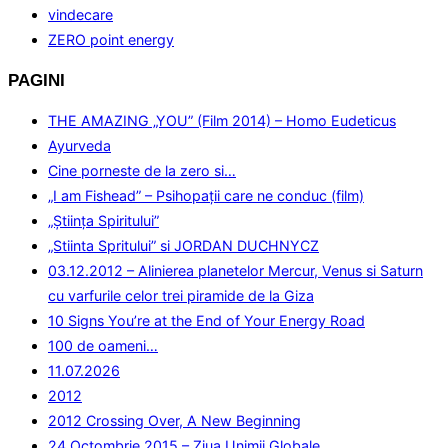
vindecare
ZERO point energy
PAGINI
THE AMAZING „YOU” (Film 2014) – Homo Eudeticus
Ayurveda
Cine porneste de la zero si…
„I am Fishead” – Psihopații care ne conduc (film)
„Ştiinţa Spiritului”
„Stiinta Spritului” si JORDAN DUCHNYCZ
03.12.2012 – Alinierea planetelor Mercur, Venus si Saturn
cu varfurile celor trei piramide de la Giza
10 Signs You’re at the End of Your Energy Road
100 de oameni…
11.07.2026
2012
2012 Crossing Over, A New Beginning
24 Octombrie 2015 – Ziua Unimii Globale