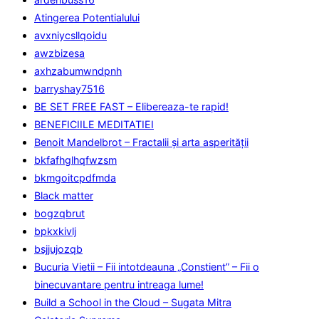
Atingerea Potentialului
avxniycsllqoidu
awzbizesa
axhzabumwndpnh
barryshay7516
BE SET FREE FAST – Elibereaza-te rapid!
BENEFICIILE MEDITATIEI
Benoit Mandelbrot – Fractalii și arta asperității
bkfafhglhqfwzsm
bkmgoitcpdfmda
Black matter
bogzqbrut
bpkxkivlj
bsjjujozqb
Bucuria Vietii – Fii intotdeauna „Constient” – Fii o
binecuvantare pentru intreaga lume!
Build a School in the Cloud – Sugata Mitra