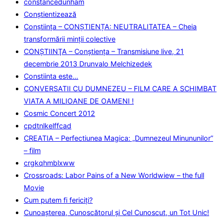
constancedunham
Conştientizează
Conștiința – CONȘTIENȚA: NEUTRALITATEA – Cheia
transformării minții colective
CONŞTIINŢA – Conştienţa – Transmisiune live, 21
decembrie 2013 Drunvalo Melchizedek
Constiinta este…
CONVERSATII CU DUMNEZEU – FILM CARE A SCHIMBAT
VIATA A MILIOANE DE OAMENI !
Cosmic Concert 2012
cpdtnlkelffcad
CREATIA – Perfectiunea Magica: „Dumnezeul Minununilor”
– film
crgkqhmblxww
Crossroads: Labor Pains of a New Worldwiew – the full
Movie
Cum putem fi fericiţi?
Cunoaşterea, Cunoscătorul şi Cel Cunoscut, un Tot Unic!