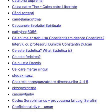
Calatoria Suprema
Calea catre Tine – Calea catre Libertate
Când accepţi
candelariacottma
Capcanele Evolutiei Spirituale
cathyhnq8056
Ce anume ar trebui sa Constientizam despre Constiinta?
Interviu cu profesorul Dumitru Constantin Dulcan
Ce este Eudetica? What Eudetica is?
Ce este fericirea?
Ce nu stia Darwin
Cel care merge singur
cfeqaxntpsz
Chakrele corespunzatoare dimensiunilor 4 si 5
ckzcgmrqctpa
cmoiuwtjmhy
Codex Seraphinianus – provocarea lui Luigi Serafini
Coeficientul divin – uman