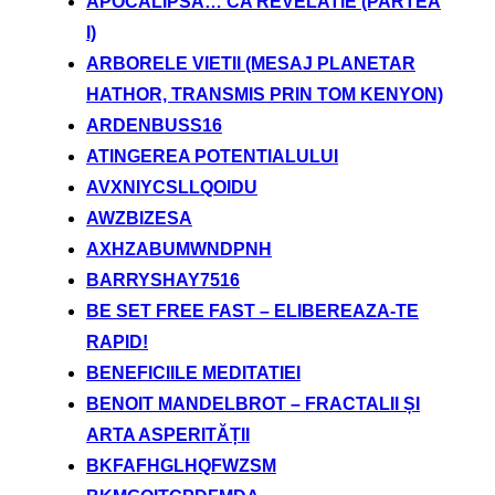
APOCALIPSA… CA REVELATIE (PARTEA
I)
ARBORELE VIETII (MESAJ PLANETAR
HATHOR, TRANSMIS PRIN TOM KENYON)
ARDENBUSS16
ATINGEREA POTENTIALULUI
AVXNIYCSLLQOIDU
AWZBIZESA
AXHZABUMWNDPNH
BARRYSHAY7516
BE SET FREE FAST – ELIBEREAZA-TE
RAPID!
BENEFICIILE MEDITATIEI
BENOIT MANDELBROT – FRACTALII ȘI
ARTA ASPERITĂȚII
BKFAFHGLHQFWZSM