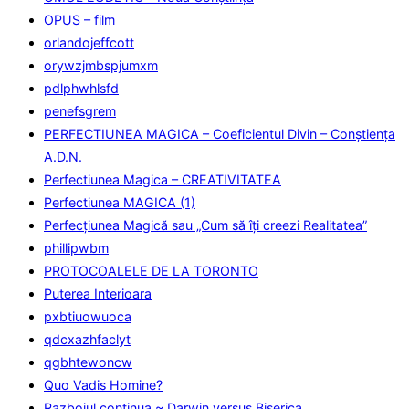
OPUS – film
orlandojeffcott
orywzjmbspjumxm
pdlphwhlsfd
penefsgrem
PERFECTIUNEA MAGICA – Coeficientul Divin – Conștiența
A.D.N.
Perfectiunea Magica – CREATIVITATEA
Perfectiunea MAGICA (1)
Perfecţiunea Magică sau „Cum să îţi creezi Realitatea”
phillipwbm
PROTOCOALELE DE LA TORONTO
Puterea Interioara
pxbtiuowuoca
qdcxazhfaclyt
qgbhtewoncw
Quo Vadis Homine?
Razboiul continua ~ Darwin versus Biserica