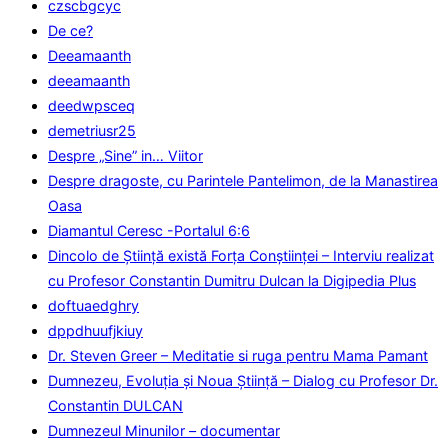
czscbgcyc
De ce?
Deeamaanth
deeamaanth
deedwpsceq
demetriusr25
Despre „Sine” in… Viitor
Despre dragoste, cu Parintele Pantelimon, de la Manastirea
Oasa
Diamantul Ceresc -Portalul 6:6
Dincolo de Știință există Forța Conștiinței – Interviu realizat
cu Profesor Constantin Dumitru Dulcan la Digipedia Plus
doftuaedghry
dppdhuufjkiuy
Dr. Steven Greer – Meditatie si ruga pentru Mama Pamant
Dumnezeu, Evoluţia şi Noua Ştiinţă – Dialog cu Profesor Dr.
Constantin DULCAN
Dumnezeul Minunilor – documentar