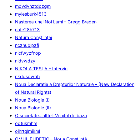
movdvhztdpzgm
mylesburk4513
Nasterea unei Noi Lumi – Gregg Braden
nate28h713
Natura Conştiinţei
nczhublpzfi
nicfwyzfnop
nidvwdzy
NIKOLA TESLA – Interviu
nkddsowqh
Noua Declaratie a Drepturilor Naturale – (New Declaration
of Natural Rights)
Noua Biologie (I)
Noua Biologie (II)
O societate…altfel: Venitul de baza
odtukmhm
oihrtqlmiirml
OMUL EUDETIC – Noua Conştiinţă