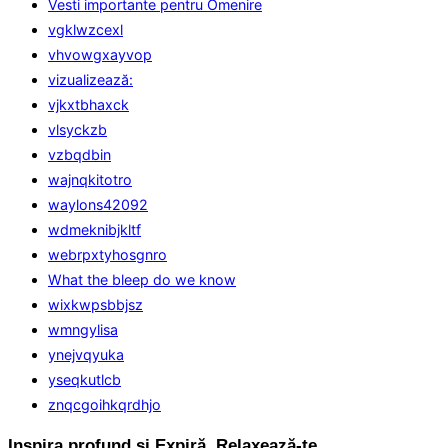
Vesti importante pentru Omenire
vgklwzcexl
vhvowgxayvop
vizualizează:
vjkxtbhaxck
vlsyckzb
vzbqdbin
wajnqkitotro
waylons42092
wdmeknibjkltf
webrpxtyhosgnro
What the bleep do we know
wixkwpsbbjsz
wmngylisa
ynejvqyuka
yseqkutlcb
znqcgoihkqrdhjo
Inspira profund și Expiră. Relaxează-te.