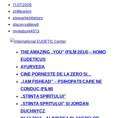
11.07.2026
phillipwbm
stewartwhitehurs
staceyvalliere6
mylesburk4513
Sari
la
THE AMAZING „YOU” (FILM 2014) – HOMO
conținut
EUDETICUS
AYURVEDA
CINE PORNESTE DE LA ZERO SI…
„I AM FISHEAD” – PSIHOPAȚII CARE NE
CONDUC (FILM)
„ŞTIINŢA SPIRITULUI”
„STIINTA SPRITULUI” SI JORDAN
DUCHNYCZ