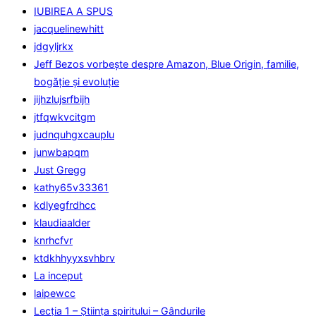
IUBIREA A SPUS
jacquelinewhitt
jdgyljrkx
Jeff Bezos vorbește despre Amazon, Blue Origin, familie,
bogăție și evoluție
jijhzlujsrfbijh
jtfqwkvcitgm
judnquhgxcauplu
junwbapqm
Just Gregg
kathy65v33361
kdlyegfrdhcc
klaudiaalder
knrhcfvr
ktdkhhyyxsvhbrv
La inceput
laipewcc
Lecţia 1 – Ştiinţa spiritului – Gândurile