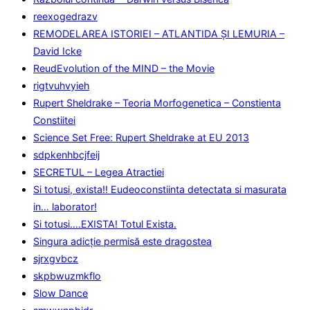
reexogedrazv
REMODELAREA ISTORIEI – ATLANTIDA ȘI LEMURIA –
David Icke
ReudEvolution of the MIND – the Movie
rigtvuhvyieh
Rupert Sheldrake – Teoria Morfogenetica – Constienta
Constiitei
Science Set Free: Rupert Sheldrake at EU 2013
sdpkenhbcjfeij
SECRETUL – Legea Atractiei
Si totusi, exista!! Eudeoconstiinta detectata si masurata
in… laborator!
Si totusi….EXISTA! Totul Exista.
Singura adicţie permisă este dragostea
sjrxgvbcz
skpbwuzmkflo
Slow Dance