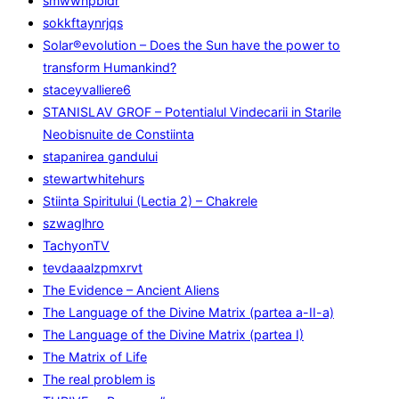
smwwnpbidr
sokkftaynrjqs
Solar®evolution – Does the Sun have the power to
transform Humankind?
staceyvalliere6
STANISLAV GROF – Potentialul Vindecarii in Starile
Neobisnuite de Constiinta
stapanirea gandului
stewartwhitehurs
Stiinta Spiritului (Lectia 2) – Chakrele
szwaglhro
TachyonTV
tevdaaalzpmxrvt
The Evidence – Ancient Aliens
The Language of the Divine Matrix (partea a-II-a)
The Language of the Divine Matrix (partea I)
The Matrix of Life
The real problem is