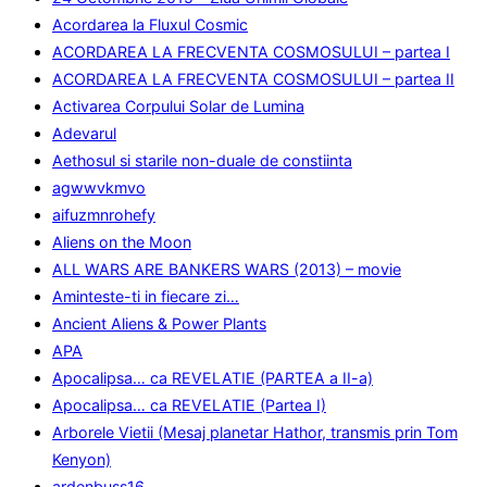
Acordarea la Fluxul Cosmic
ACORDAREA LA FRECVENTA COSMOSULUI – partea I
ACORDAREA LA FRECVENTA COSMOSULUI – partea II
Activarea Corpului Solar de Lumina
Adevarul
Aethosul si starile non-duale de constiinta
agwwvkmvo
aifuzmnrohefy
Aliens on the Moon
ALL WARS ARE BANKERS WARS (2013) – movie
Aminteste-ti in fiecare zi…
Ancient Aliens & Power Plants
APA
Apocalipsa… ca REVELATIE (PARTEA a II-a)
Apocalipsa… ca REVELATIE (Partea I)
Arborele Vietii (Mesaj planetar Hathor, transmis prin Tom
Kenyon)
ardenbuss16