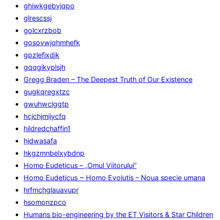
ghiwkgebvjqpo
glrescssj
golcxrzbob
gosovwjqhmhefk
gpzlefixdik
gqqgikyplsjh
Gregg Braden – The Deepest Truth of Our Existence
gugkqregxtzc
gwuhwclggtp
hcjchjmijycfq
hildredchaffin1
hjdwasafa
hkgzmnbelxybdnp
Homo Eudeticus – „Omul Viitorului”
Homo Eudeticus ~ Homo Evolutis – Noua specie umana
hrfmchglauavupr
hsompnzpco
Humans bio-engineering by the ET Visitors & Star Children