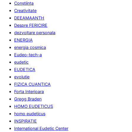
Conştiinţa
Creativitate
DEEAMAANTH
Despre FERICIRE
dezvoltare personala
ENERGIA
energia cosmica
Eudeo-tech-a
eudetic
EUDETICA
evolutie
FIZICA CUANTICA
Forta Interioara
Gregg Braden
HOMO EUDETICUS
homo eudeticus
INSPIRATIE
International Eudetic Center