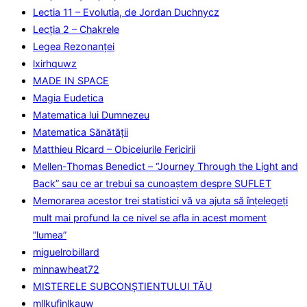
Lectia 11 – Evolutia, de Jordan Duchnycz
Lecţia 2 – Chakrele
Legea Rezonanţei
lxirhquwz
MADE IN SPACE
Magia Eudetica
Matematica lui Dumnezeu
Matematica Sănătăţii
Matthieu Ricard – Obiceiurile Fericirii
Mellen-Thomas Benedict – “Journey Through the Light and
Back” sau ce ar trebui sa cunoaştem despre SUFLET
Memorarea acestor trei statistici vă va ajuta să înțelegeți
mult mai profund la ce nivel se afla in acest moment
”lumea”
miguelrobillard
minnawheat72
MISTERELE SUBCONȘTIENTULUI TĂU
mllkufinlkauw