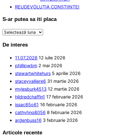
REUDEVOLUŢIA CONŞTIINŢEI
S-ar putea sa iti placa
S-
ar
De interes
putea
sa
11.07.2026
12 iulie 2026
iti
phillipwbm
2 mai 2026
placa
stewartwhitehurs
5 aprilie 2026
staceyvalliere6
31 martie 2026
mylesburk4513
12 martie 2026
hildredchaffin1
17 februarie 2026
issac85o61
16 februarie 2026
cathyhnq8056
8 februarie 2026
ardenbuss16
3 februarie 2026
Articole recente