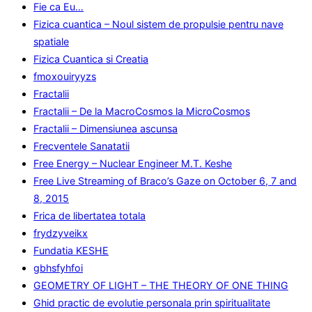
Fie ca Eu…
Fizica cuantica – Noul sistem de propulsie pentru nave
spatiale
Fizica Cuantica si Creatia
fmoxouiryyzs
Fractalii
Fractalii – De la MacroCosmos la MicroCosmos
Fractalii – Dimensiunea ascunsa
Frecventele Sanatatii
Free Energy – Nuclear Engineer M.T. Keshe
Free Live Streaming of Braco’s Gaze on October 6, 7 and
8, 2015
Frica de libertatea totala
frydzyveikx
Fundatia KESHE
gbhsfyhfoi
GEOMETRY OF LIGHT – THE THEORY OF ONE THING
Ghid practic de evolutie personala prin spiritualitate