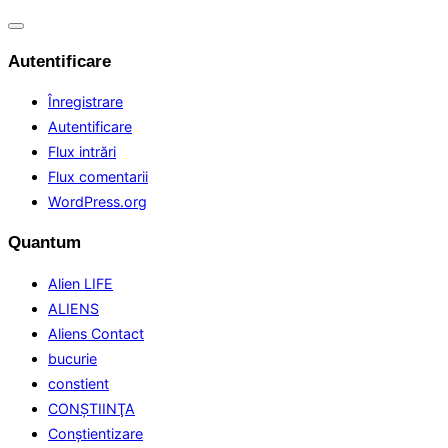
Comută
navigarea
Autentificare
Înregistrare
Autentificare
Flux intrări
Flux comentarii
WordPress.org
Quantum
Alien LIFE
ALIENS
Aliens Contact
bucurie
constient
CONŞTIINŢA
Conştientizare