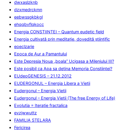
dwxaslzknb
dzxmedrckmn
eebwssgkbkgl
ehqqbvflqkocc
Energia CONSTIINTEI – Quantum eudetic field
Energia cultivată prin meditaţie, dovedită ştiinţific
eoeclzarie
Epoca de Aur a Pamantului
Este Depresia Noua „boala” Ucigasa a Mileniului III?
Este posibil ca Apa sa detina Memoria Constiintei?
EUdeoGENESIS – 21.12.2012
EUDERGONUL – Energia Libera a Vietii
Eudergonul – Energia Vietii
Eudergonul – Energia Vietii (The free Energy of Life)
Evolutia = Iteratie fractalica
evzjwwuttz
FAMILIA STELARA
Fericirea