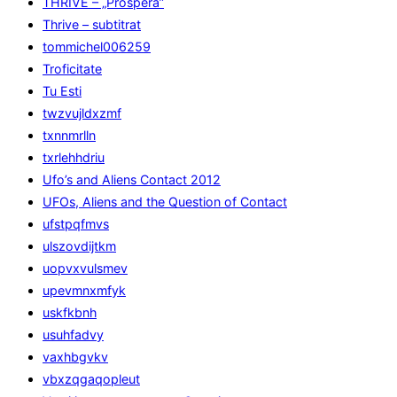
THRIVE – „Prospera”
Thrive – subtitrat
tommichel006259
Troficitate
Tu Esti
twzvujldxzmf
txnnmrlln
txrlehhdriu
Ufo’s and Aliens Contact 2012
UFOs, Aliens and the Question of Contact
ufstpqfmvs
ulszovdijtkm
uopvxvulsmev
upevmnxmfyk
uskfkbnh
usuhfadvy
vaxhbgvkv
vbxzqgaqopleut