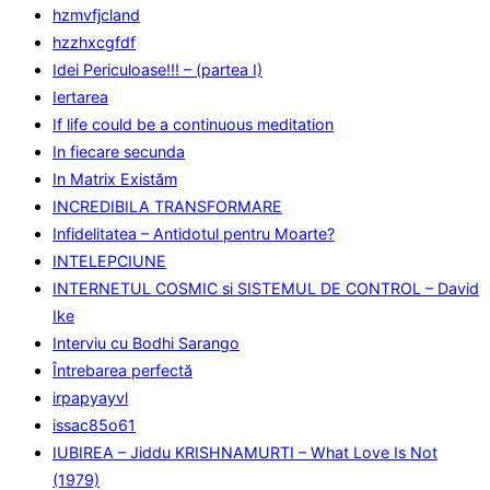
hzmvfjcland
hzzhxcgfdf
Idei Periculoase!!! – (partea I)
Iertarea
If life could be a continuous meditation
In fiecare secunda
In Matrix Existăm
INCREDIBILA TRANSFORMARE
Infidelitatea – Antidotul pentru Moarte?
INTELEPCIUNE
INTERNETUL COSMIC si SISTEMUL DE CONTROL – David
Ike
Interviu cu Bodhi Sarango
Întrebarea perfectă
irpapyayvl
issac85o61
IUBIREA – Jiddu KRISHNAMURTI – What Love Is Not
(1979)