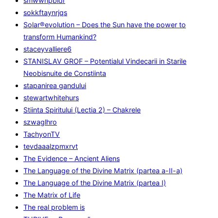
smwwnpbidr
sokkftaynrjqs
Solar®evolution – Does the Sun have the power to
transform Humankind?
staceyvalliere6
STANISLAV GROF – Potentialul Vindecarii in Starile
Neobisnuite de Constiinta
stapanirea gandului
stewartwhitehurs
Stiinta Spiritului (Lectia 2) – Chakrele
szwaglhro
TachyonTV
tevdaaalzpmxrvt
The Evidence – Ancient Aliens
The Language of the Divine Matrix (partea a-II-a)
The Language of the Divine Matrix (partea I)
The Matrix of Life
The real problem is