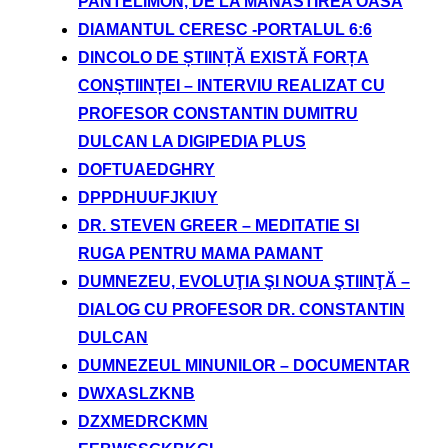
PANTELIMON, DE LA MANASTIREA OASA
DIAMANTUL CERESC -PORTALUL 6:6
DINCOLO DE ȘTIINȚĂ EXISTĂ FORȚA
CONȘTIINȚEI – INTERVIU REALIZAT CU
PROFESOR CONSTANTIN DUMITRU
DULCAN LA DIGIPEDIA PLUS
DOFTUAEDGHRY
DPPDHUUFJKIUY
DR. STEVEN GREER – MEDITATIE SI
RUGA PENTRU MAMA PAMANT
DUMNEZEU, EVOLUŢIA ŞI NOUA ŞTIINŢĂ –
DIALOG CU PROFESOR DR. CONSTANTIN
DULCAN
DUMNEZEUL MINUNILOR – DOCUMENTAR
DWXASLZKNB
DZXMEDRCKMN