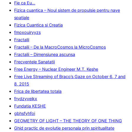
Fie ca Eu…
Fizica cuantica – Noul sistem de propulsie pentru nave
spatiale
Fizica Cuantica si Creatia
fmoxouiryyzs
Fractalii
Fractalii – De la MacroCosmos la MicroCosmos
Fractalii – Dimensiunea ascunsa
Frecventele Sanatatii
Free Energy – Nuclear Engineer M.T. Keshe
Free Live Streaming of Braco’s Gaze on October 6, 7 and
8, 2015
Frica de libertatea totala
frydzyveikx
Fundatia KESHE
gbhsfyhfoi
GEOMETRY OF LIGHT – THE THEORY OF ONE THING
Ghid practic de evolutie personala prin spiritualitate