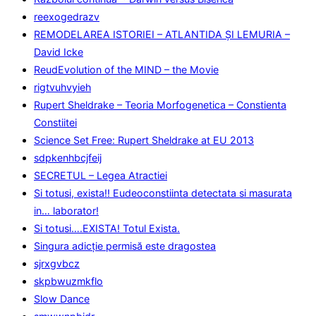
reexogedrazv
REMODELAREA ISTORIEI – ATLANTIDA ȘI LEMURIA –
David Icke
ReudEvolution of the MIND – the Movie
rigtvuhvyieh
Rupert Sheldrake – Teoria Morfogenetica – Constienta
Constiitei
Science Set Free: Rupert Sheldrake at EU 2013
sdpkenhbcjfeij
SECRETUL – Legea Atractiei
Si totusi, exista!! Eudeoconstiinta detectata si masurata
in… laborator!
Si totusi….EXISTA! Totul Exista.
Singura adicţie permisă este dragostea
sjrxgvbcz
skpbwuzmkflo
Slow Dance