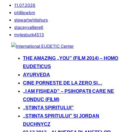
11.07.2026
phillipwbm
stewartwhitehurs
staceyvalliere6
mylesburk4513
Sari
la
THE AMAZING „YOU” (FILM 2014) – HOMO
conținut
EUDETICUS
AYURVEDA
CINE PORNESTE DE LA ZERO SI…
„I AM FISHEAD” – PSIHOPAȚII CARE NE
CONDUC (FILM)
„ŞTIINŢA SPIRITULUI”
„STIINTA SPRITULUI” SI JORDAN
DUCHNYCZ