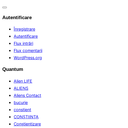
Comută
navigarea
Autentificare
Înregistrare
Autentificare
Flux intrări
Flux comentarii
WordPress.org
Quantum
Alien LIFE
ALIENS
Aliens Contact
bucurie
constient
CONŞTIINŢA
Conştientizare