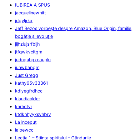
IUBIREA A SPUS
jacquelinewhitt
jdgyljrkx
Jeff Bezos vorbește despre Amazon, Blue Origin, familie,
bogăție și evoluție
jijhzlujsrfbijh
jtfqwkvcitgm
judnquhgxcauplu
junwbapqm
Just Gregg
kathy65v33361
kdlyegfrdhcc
klaudiaalder
knrhcfvr
ktdkhhyyxsvhbrv
La inceput
laipewcc
Lecţia 1 – Ştiinţa spiritului – Gândurile