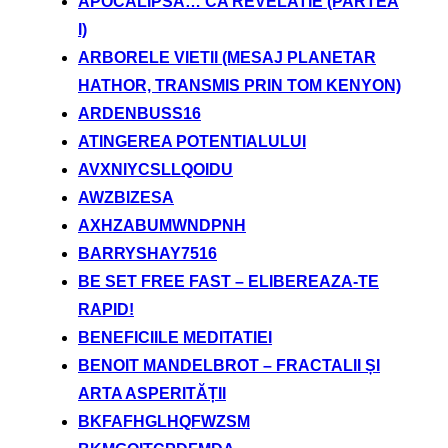
APOCALIPSA… CA REVELATIE (PARTEA
I)
ARBORELE VIETII (MESAJ PLANETAR
HATHOR, TRANSMIS PRIN TOM KENYON)
ARDENBUSS16
ATINGEREA POTENTIALULUI
AVXNIYCSLLQOIDU
AWZBIZESA
AXHZABUMWNDPNH
BARRYSHAY7516
BE SET FREE FAST – ELIBEREAZA-TE
RAPID!
BENEFICIILE MEDITATIEI
BENOIT MANDELBROT – FRACTALII ȘI
ARTA ASPERITĂȚII
BKFAFHGLHQFWZSM