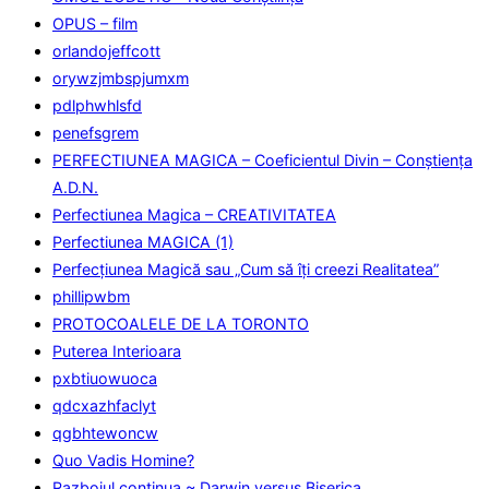
OPUS – film
orlandojeffcott
orywzjmbspjumxm
pdlphwhlsfd
penefsgrem
PERFECTIUNEA MAGICA – Coeficientul Divin – Conștiența
A.D.N.
Perfectiunea Magica – CREATIVITATEA
Perfectiunea MAGICA (1)
Perfecţiunea Magică sau „Cum să îţi creezi Realitatea”
phillipwbm
PROTOCOALELE DE LA TORONTO
Puterea Interioara
pxbtiuowuoca
qdcxazhfaclyt
qgbhtewoncw
Quo Vadis Homine?
Razboiul continua ~ Darwin versus Biserica