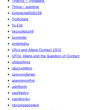
THRIVE – „Prospera”
Thrive – subtitrat
tommichel006259
Troficitate
Tu Esti
twzvujldxzmf
txnnmrlln
txrlehhdriu
Ufo’s and Aliens Contact 2012
UFOs, Aliens and the Question of Contact
ufstpqfmvs
ulszovdijtkm
uopvxvulsmev
upevmnxmfyk
uskfkbnh
usuhfadvy
vaxhbgvkv
vbxzqgaqopleut