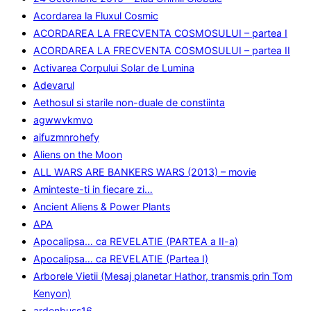
Acordarea la Fluxul Cosmic
ACORDAREA LA FRECVENTA COSMOSULUI – partea I
ACORDAREA LA FRECVENTA COSMOSULUI – partea II
Activarea Corpului Solar de Lumina
Adevarul
Aethosul si starile non-duale de constiinta
agwwvkmvo
aifuzmnrohefy
Aliens on the Moon
ALL WARS ARE BANKERS WARS (2013) – movie
Aminteste-ti in fiecare zi…
Ancient Aliens & Power Plants
APA
Apocalipsa… ca REVELATIE (PARTEA a II-a)
Apocalipsa… ca REVELATIE (Partea I)
Arborele Vietii (Mesaj planetar Hathor, transmis prin Tom
Kenyon)
ardenbuss16