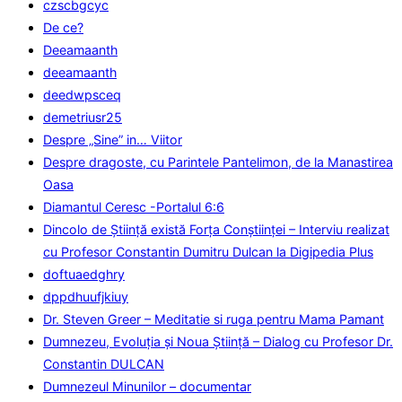
czscbgcyc
De ce?
Deeamaanth
deeamaanth
deedwpsceq
demetriusr25
Despre „Sine” in… Viitor
Despre dragoste, cu Parintele Pantelimon, de la Manastirea
Oasa
Diamantul Ceresc -Portalul 6:6
Dincolo de Știință există Forța Conștiinței – Interviu realizat
cu Profesor Constantin Dumitru Dulcan la Digipedia Plus
doftuaedghry
dppdhuufjkiuy
Dr. Steven Greer – Meditatie si ruga pentru Mama Pamant
Dumnezeu, Evoluţia şi Noua Ştiinţă – Dialog cu Profesor Dr.
Constantin DULCAN
Dumnezeul Minunilor – documentar