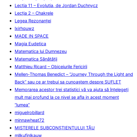
Lectia 11 – Evolutia, de Jordan Duchnycz
Lecţia 2 – Chakrele
Legea Rezonanţei
lxirhquwz
MADE IN SPACE
Magia Eudetica
Matematica lui Dumnezeu
Matematica Sănătăţii
Matthieu Ricard – Obiceiurile Fericirii
Mellen-Thomas Benedict – “Journey Through the Light and
Back” sau ce ar trebui sa cunoaştem despre SUFLET
Memorarea acestor trei statistici vă va ajuta să înțelegeți
mult mai profund la ce nivel se afla in acest moment
”lumea”
miguelrobillard
minnawheat72
MISTERELE SUBCONȘTIENTULUI TĂU
mllkufinlkauw