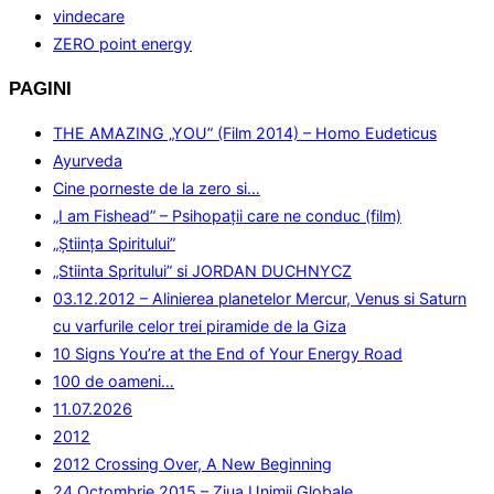
vindecare
ZERO point energy
PAGINI
THE AMAZING „YOU” (Film 2014) – Homo Eudeticus
Ayurveda
Cine porneste de la zero si…
„I am Fishead” – Psihopații care ne conduc (film)
„Ştiinţa Spiritului”
„Stiinta Spritului” si JORDAN DUCHNYCZ
03.12.2012 – Alinierea planetelor Mercur, Venus si Saturn
cu varfurile celor trei piramide de la Giza
10 Signs You’re at the End of Your Energy Road
100 de oameni…
11.07.2026
2012
2012 Crossing Over, A New Beginning
24 Octombrie 2015 – Ziua Unimii Globale