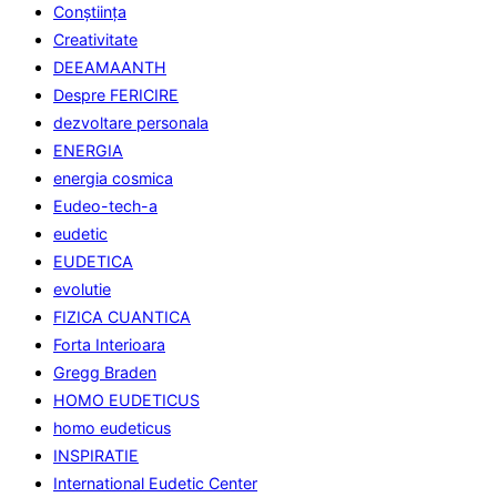
Conştiinţa
Creativitate
DEEAMAANTH
Despre FERICIRE
dezvoltare personala
ENERGIA
energia cosmica
Eudeo-tech-a
eudetic
EUDETICA
evolutie
FIZICA CUANTICA
Forta Interioara
Gregg Braden
HOMO EUDETICUS
homo eudeticus
INSPIRATIE
International Eudetic Center