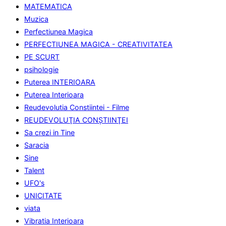
MATEMATICA
Muzica
Perfectiunea Magica
PERFECTIUNEA MAGICA - CREATIVITATEA
PE SCURT
psihologie
Puterea INTERIOARA
Puterea Interioara
Reudevolutia Constiintei - Filme
REUDEVOLUŢIA CONŞTIINŢEI
Sa crezi in Tine
Saracia
Sine
Talent
UFO's
UNICITATE
viata
Vibratia Interioara