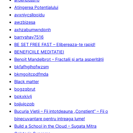
Atingerea Potentialului
avxniycsllqoidu
awzbizesa
axhzabumwndpnh
barryshay7516
BE SET FREE FAST – Elibereaza-te rapid!
BENEFICIILE MEDITATIEI
Benoit Mandelbrot – Fractalii și arta asperității
bkfafhglhqfwzsm
bkmgoitcpdfmda
Black matter
bogzqbrut
bpkxkivlj
bsjjujozqb
Bucuria Vietii – Fii intotdeauna „Constient” – Fii o
binecuvantare pentru intreaga lume!
Build a School in the Cloud – Sugata Mitra