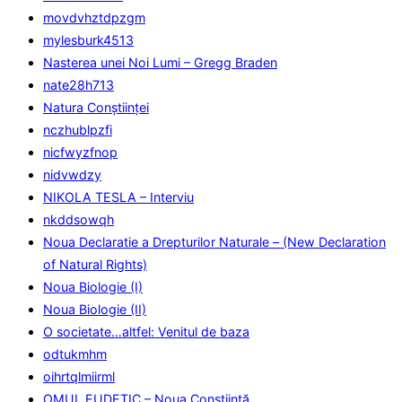
movdvhztdpzgm
mylesburk4513
Nasterea unei Noi Lumi – Gregg Braden
nate28h713
Natura Conştiinţei
nczhublpzfi
nicfwyzfnop
nidvwdzy
NIKOLA TESLA – Interviu
nkddsowqh
Noua Declaratie a Drepturilor Naturale – (New Declaration
of Natural Rights)
Noua Biologie (I)
Noua Biologie (II)
O societate…altfel: Venitul de baza
odtukmhm
oihrtqlmiirml
OMUL EUDETIC – Noua Conştiinţă