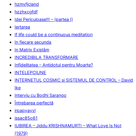
hzmvfjcland
hzzhxcgfdf
Idei Periculoase!!! – (partea I)
Iertarea
If life could be a continuous meditation
In fiecare secunda
In Matrix Existăm
INCREDIBILA TRANSFORMARE
Infidelitatea – Antidotul pentru Moarte?
INTELEPCIUNE
INTERNETUL COSMIC si SISTEMUL DE CONTROL – David
Ike
Interviu cu Bodhi Sarango
Întrebarea perfectă
irpapyayvl
issac85o61
IUBIREA – Jiddu KRISHNAMURTI – What Love Is Not
(1979)