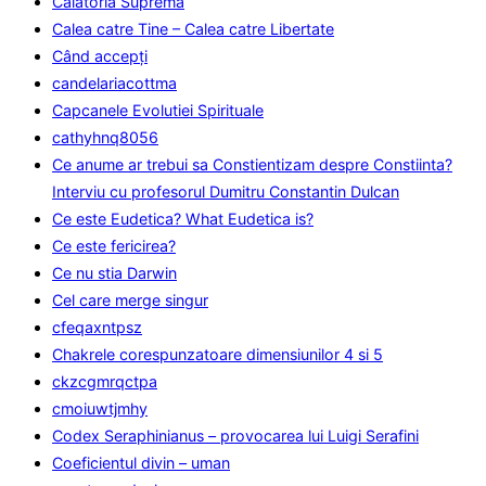
Calatoria Suprema
Calea catre Tine – Calea catre Libertate
Când accepţi
candelariacottma
Capcanele Evolutiei Spirituale
cathyhnq8056
Ce anume ar trebui sa Constientizam despre Constiinta?
Interviu cu profesorul Dumitru Constantin Dulcan
Ce este Eudetica? What Eudetica is?
Ce este fericirea?
Ce nu stia Darwin
Cel care merge singur
cfeqaxntpsz
Chakrele corespunzatoare dimensiunilor 4 si 5
ckzcgmrqctpa
cmoiuwtjmhy
Codex Seraphinianus – provocarea lui Luigi Serafini
Coeficientul divin – uman