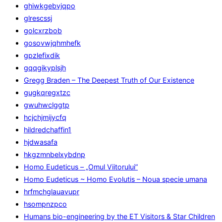
ghiwkgebvjqpo
glrescssj
golcxrzbob
gosovwjqhmhefk
gpzlefixdik
gqqgikyplsjh
Gregg Braden – The Deepest Truth of Our Existence
gugkqregxtzc
gwuhwclggtp
hcjchjmijycfq
hildredchaffin1
hjdwasafa
hkgzmnbelxybdnp
Homo Eudeticus – „Omul Viitorului”
Homo Eudeticus ~ Homo Evolutis – Noua specie umana
hrfmchglauavupr
hsompnzpco
Humans bio-engineering by the ET Visitors & Star Children