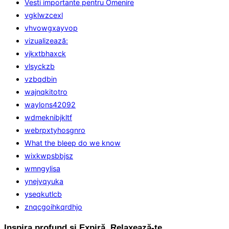
Vesti importante pentru Omenire
vgklwzcexl
vhvowgxayvop
vizualizează:
vjkxtbhaxck
vlsyckzb
vzbqdbin
wajnqkitotro
waylons42092
wdmeknibjkltf
webrpxtyhosgnro
What the bleep do we know
wixkwpsbbjsz
wmngylisa
ynejvqyuka
yseqkutlcb
znqcgoihkqrdhjo
Inspira profund și Expiră. Relaxează-te.