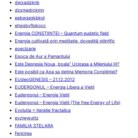
dwxaslzknb
dzxmedrckmn
eebwssgkbkgl
ehqqbvflqkocc
Energia CONSTIINTEI – Quantum eudetic field
Energia cultivată prin meditaţie, dovedită ştiinţific
eoeclzarie
Epoca de Aur a Pamantului
Este Depresia Noua „boala” Ucigasa a Mileniului III?
Este posibil ca Apa sa detina Memoria Constiintei?
EUdeoGENESIS – 21.12.2012
EUDERGONUL – Energia Libera a Vietii
Eudergonul – Energia Vietii
Eudergonul – Energia Vietii (The free Energy of Life)
Evolutia = Iteratie fractalica
evzjwwuttz
FAMILIA STELARA
Fericirea