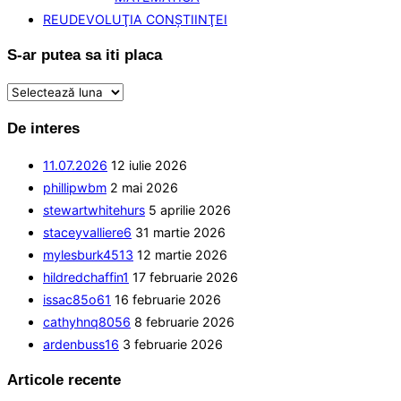
REUDEVOLUŢIA CONŞTIINŢEI
S-ar putea sa iti placa
S-
ar
De interes
putea
sa
11.07.2026
12 iulie 2026
iti
phillipwbm
2 mai 2026
placa
stewartwhitehurs
5 aprilie 2026
staceyvalliere6
31 martie 2026
mylesburk4513
12 martie 2026
hildredchaffin1
17 februarie 2026
issac85o61
16 februarie 2026
cathyhnq8056
8 februarie 2026
ardenbuss16
3 februarie 2026
Articole recente