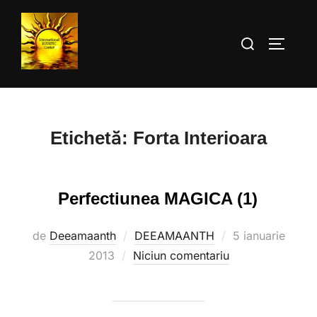
Sari
la
Caută
COMUTĂ
conținut
după:
Etichetă:
Forta Interioara
Perfectiunea MAGICA (1)
Publicat
de
Deeamaanth
DEEAMAANTH
5 ianuarie
pe
2013
Niciun comentariu