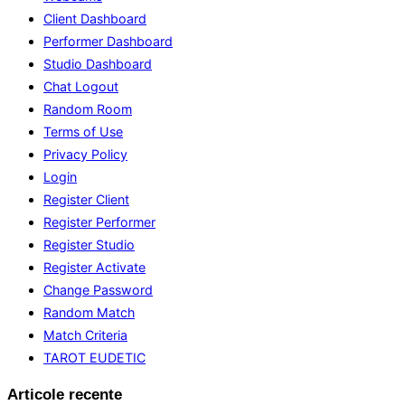
Client Dashboard
Performer Dashboard
Studio Dashboard
Chat Logout
Random Room
Terms of Use
Privacy Policy
Login
Register Client
Register Performer
Register Studio
Register Activate
Change Password
Random Match
Match Criteria
TAROT EUDETIC
Articole recente