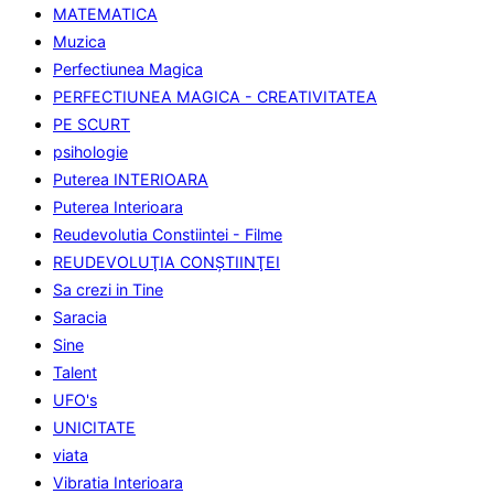
MATEMATICA
Muzica
Perfectiunea Magica
PERFECTIUNEA MAGICA - CREATIVITATEA
PE SCURT
psihologie
Puterea INTERIOARA
Puterea Interioara
Reudevolutia Constiintei - Filme
REUDEVOLUŢIA CONŞTIINŢEI
Sa crezi in Tine
Saracia
Sine
Talent
UFO's
UNICITATE
viata
Vibratia Interioara