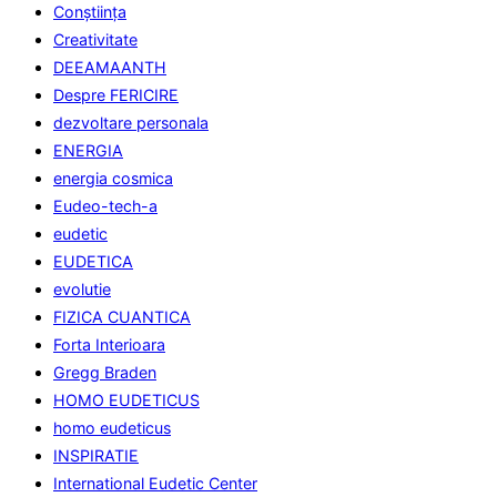
Conştiinţa
Creativitate
DEEAMAANTH
Despre FERICIRE
dezvoltare personala
ENERGIA
energia cosmica
Eudeo-tech-a
eudetic
EUDETICA
evolutie
FIZICA CUANTICA
Forta Interioara
Gregg Braden
HOMO EUDETICUS
homo eudeticus
INSPIRATIE
International Eudetic Center