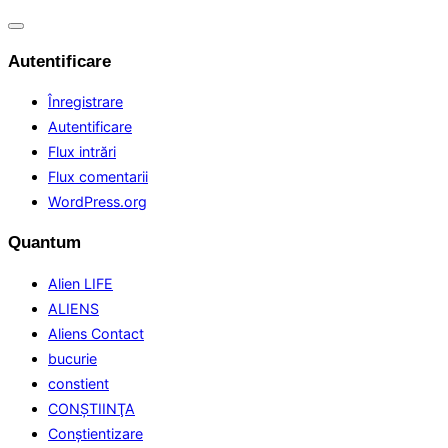
Comută
navigarea
Autentificare
Înregistrare
Autentificare
Flux intrări
Flux comentarii
WordPress.org
Quantum
Alien LIFE
ALIENS
Aliens Contact
bucurie
constient
CONŞTIINŢA
Conştientizare