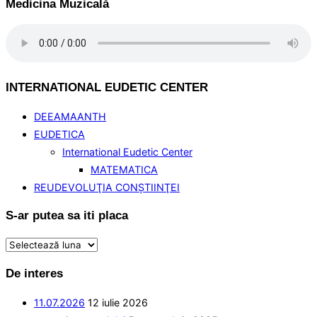
Medicina Muzicală
INTERNATIONAL EUDETIC CENTER
DEEAMAANTH
EUDETICA
International Eudetic Center
MATEMATICA
REUDEVOLUŢIA CONŞTIINŢEI
S-ar putea sa iti placa
S-
ar
De interes
putea
sa
11.07.2026
12 iulie 2026
iti