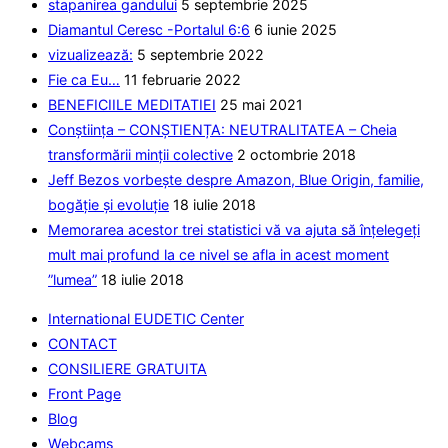
stapanirea gandului
5 septembrie 2025
placa
Diamantul Ceresc -Portalul 6:6
6 iunie 2025
vizualizează:
5 septembrie 2022
Fie ca Eu…
11 februarie 2022
BENEFICIILE MEDITATIEI
25 mai 2021
Conștiința – CONȘTIENȚA: NEUTRALITATEA – Cheia
transformării minții colective
2 octombrie 2018
Jeff Bezos vorbește despre Amazon, Blue Origin, familie,
bogăție și evoluție
18 iulie 2018
Memorarea acestor trei statistici vă va ajuta să înțelegeți
mult mai profund la ce nivel se afla in acest moment
”lumea”
18 iulie 2018
International EUDETIC Center
CONTACT
CONSILIERE GRATUITA
Front Page
Blog
Webcams