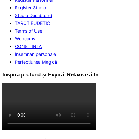
Register Studio
Studio Dashboard
TAROT EUDETIC
Terms of Use
Webcams
CONSTIINTA
Insemnari personale
Perfecţiunea Magică
Inspira profund și Expiră. Relaxează-te.