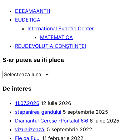
DEEAMAANTH
EUDETICA
International Eudetic Center
MATEMATICA
REUDEVOLUŢIA CONŞTIINŢEI
S-ar putea sa iti placa
S-
ar
De interes
putea
sa
11.07.2026
12 iulie 2026
iti
stapanirea gandului
5 septembrie 2025
placa
Diamantul Ceresc -Portalul 6:6
6 iunie 2025
vizualizează:
5 septembrie 2022
Fie ca Eu…
11 februarie 2022