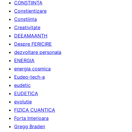
CONŞTIINŢA
Conştientizare
Conştiinţa
Creativitate
DEEAMAANTH
Despre FERICIRE
dezvoltare personala
ENERGIA
energia cosmica
Eudeo-tech-a
eudetic
EUDETICA
evolutie
FIZICA CUANTICA
Forta Interioara
Gregg Braden