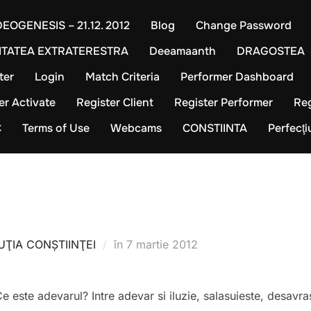
EOGENESIS – 21.12. 2012
Blog
Change Password
TATEA EXTRATERESTRA
Deeamaanth
DRAGOSTEA
ter
Login
Match Criteria
Performer Dashboard
er Activate
Register Client
Register Performer
Reg
C
Terms of Use
Webcams
CONSTIINTA
Perfecţ
Publicat
ŢIA CONŞTIINŢEI
în
7 martie 2012
pe
e este adevarul? Intre adevar si iluzie, salasuieste, desavr