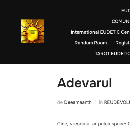
Sari
EUD
la
conținut
COMUNI
International EUDETIC Cen
Random Room
Regist
TAROT EUDETI
Adevarul
de
Deeamaanth
în
REUDEVOLU
Cine, vreodata, ar putea spune: C