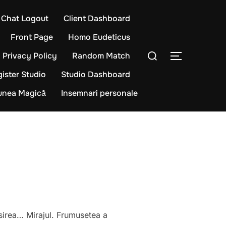
Chat Logout
Client Dashboard
Front Page
Homo Eudeticus
Caută
Privacy Policy
Random Match
COMUTĂ L
după:
ister Studio
Studio Dashboard
iunea Magică
Insemnari personale
asirea… Mirajul. Frumusetea a