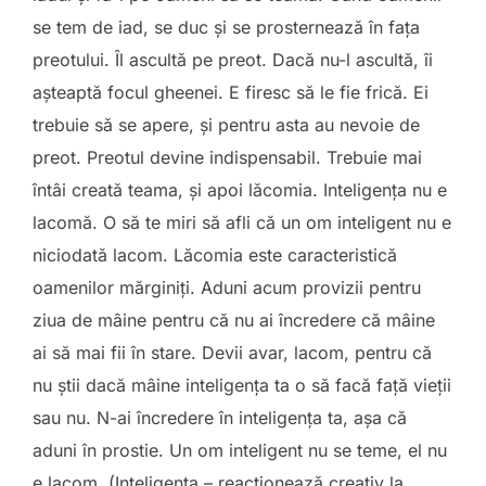
se tem de iad, se duc și se prosternează în fața
preotului. Îl ascultă pe preot. Dacă nu-l ascultă, îi
așteaptă focul gheenei. E firesc să le fie frică. Ei
trebuie să se apere, și pentru asta au nevoie de
preot. Preotul devine indispensabil. Trebuie mai
întâi creată teama, și apoi lăcomia. Inteligența nu e
lacomă. O să te miri să afli că un om inteligent nu e
niciodată lacom. Lăcomia este caracteristică
oamenilor mărginiți. Aduni acum provizii pentru
ziua de mâine pentru că nu ai încredere că mâine
ai să mai fii în stare. Devii avar, lacom, pentru că
nu știi dacă mâine inteligența ta o să facă față vieții
sau nu. N-ai încredere în inteligența ta, așa că
aduni în prostie. Un om inteligent nu se teme, el nu
e lacom. (Inteligența – reacționează creativ la