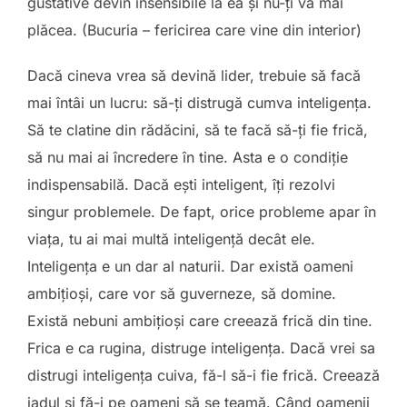
gustative devin insensibile la ea și nu-ți va mai
plăcea. (Bucuria – fericirea care vine din interior)
Dacă cineva vrea să devină lider, trebuie să facă
mai întâi un lucru: să-ți distrugă cumva inteligența.
Să te clatine din rădăcini, să te facă să-ți fie frică,
să nu mai ai încredere în tine. Asta e o condiție
indispensabilă. Dacă ești inteligent, îți rezolvi
singur problemele. De fapt, orice probleme apar în
viața, tu ai mai multă inteligență decât ele.
Inteligența e un dar al naturii. Dar există oameni
ambițioși, care vor să guverneze, să domine.
Există nebuni ambițioși care creează frică din tine.
Frica e ca rugina, distruge inteligența. Dacă vrei sa
distrugi inteligența cuiva, fă-l să-i fie frică. Creează
iadul și fă-i pe oameni să se teamă. Când oamenii