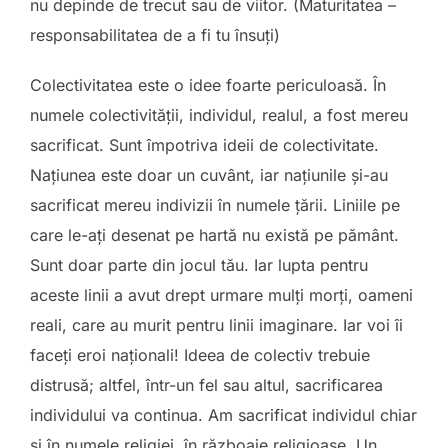
nu depinde de trecut sau de viitor. (Maturitatea –
responsabilitatea de a fi tu însuți)
Colectivitatea este o idee foarte periculoasă. În
numele colectivității, individul, realul, a fost mereu
sacrificat. Sunt împotriva ideii de colectivitate.
Națiunea este doar un cuvânt, iar națiunile și-au
sacrificat mereu indivizii în numele țării. Liniile pe
care le-ați desenat pe hartă nu există pe pământ.
Sunt doar parte din jocul tău. Iar lupta pentru
aceste linii a avut drept urmare mulți morți, oameni
reali, care au murit pentru linii imaginare. Iar voi îi
faceți eroi naționali! Ideea de colectiv trebuie
distrusă; altfel, într-un fel sau altul, sacrificarea
individului va continua. Am sacrificat individul chiar
și în numele religiei, în războaie religioase. Un