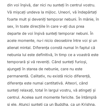
din voi înşivă, dar nici nu sunteţi în centrul vostru.
Vă mişcaţi undeva la mijloc. Uneori, vă îndepărtaţi
foarte mult și deveniţi temporar nebuni. În mânie, în
sex, în toate direcţiile în care v-aţi dus prea
departe de voi înşivă sunteţi temporar nebuni. În
acele momente, nu-i nicio deosebire între voi şi un
alienat mintal. Diferenţa constă numai în faptul că
nebunia lui este definitivă, în timp ce a voastră este
temporară și vă reveniţi. Când sunteţi furioşi,
ajungeţi în starea de nebunie, care nu este
permanentă. Calitativ, nu există nicio diferenţă,
diferenţa este numai cantitativă. Alteori, când
sunteţi relaxaţi, total în largul vostru, vă atingeţi şi
centrul. Acelea sunt momente fericite. Se întâmplă
şi ele. Atunci sunteţi ca un Buddha, ca un Krishna,