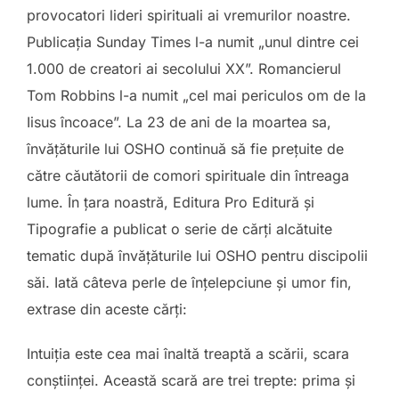
provocatori lideri spirituali ai vremurilor noastre.
Publicația Sunday Times l-a numit „unul dintre cei
1.000 de creatori ai secolului XX”. Romancierul
Tom Robbins l-a numit „cel mai periculos om de la
Iisus încoace”. La 23 de ani de la moartea sa,
învățăturile lui OSHO continuă să fie prețuite de
către căutătorii de comori spirituale din întreaga
lume. În țara noastră, Editura Pro Editură și
Tipografie a publicat o serie de cărți alcătuite
tematic după învățăturile lui OSHO pentru discipolii
săi. Iată câteva perle de înțelepciune și umor fin,
extrase din aceste cărți:
Intuiţia este cea mai înaltă treaptă a scării, scara
conştiinţei. Această scară are trei trepte: prima şi