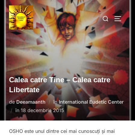
Sari
la
Caută
COMUTĂ
conținut
după:
Calea catre Tine – Calea catre
Libertate
de
Deeamaanth
în
International Eudetic Center
Publicat
în
18 decembrie 2015
pe
OSHO este unul dintre cei mai cunoscuți și mai