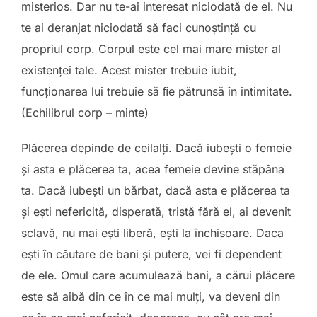
misterios. Dar nu te-ai interesat niciodată de el. Nu
te ai deranjat niciodată să faci cunoştinţă cu
propriul corp. Corpul este cel mai mare mister al
existenţei tale. Acest mister trebuie iubit,
funcţionarea lui trebuie să ﬁe pătrunsă în intimitate.
(Echilibrul corp – minte)
Plăcerea depinde de ceilalți. Dacă iubești o femeie
și asta e plăcerea ta, acea femeie devine stăpâna
ta. Dacă iubești un bărbat, dacă asta e plăcerea ta
și ești nefericită, disperată, tristă fără el, ai devenit
sclavă, nu mai ești liberă, ești la închisoare. Daca
ești în căutare de bani și putere, vei fi dependent
de ele. Omul care acumulează bani, a cărui plăcere
este să aibă din ce în ce mai mulți, va deveni din