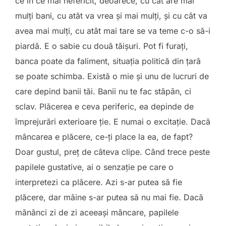
ce în ce mai nefericit, deoarece, cu cât are mai
mulți bani, cu atât va vrea și mai mulți, și cu cât va
avea mai mulți, cu atât mai tare se va teme c-o să-i
piardă. E o sabie cu două tăișuri. Pot fi furați,
banca poate da faliment, situația politică din țară
se poate schimba. Există o mie și unu de lucruri de
care depind banii tăi. Banii nu te fac stăpân, ci
sclav. Plăcerea e ceva periferic, ea depinde de
împrejurări exterioare ție. E numai o excitație. Dacă
mâncarea e plăcere, ce-ți place la ea, de fapt?
Doar gustul, preț de câteva clipe. Când trece peste
papilele gustative, ai o senzație pe care o
interpretezi ca plăcere. Azi s-ar putea să fie
plăcere, dar mâine s-ar putea să nu mai fie. Dacă
mănânci zi de zi aceeași mâncare, papilele