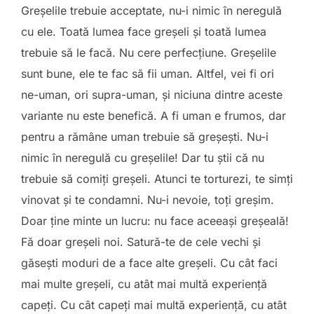
Greşelile trebuie acceptate, nu-i nimic în neregulă
cu ele. Toată lumea face greşeli şi toată lumea
trebuie să le facă. Nu cere perfecţiune. Greşelile
sunt bune, ele te fac să fii uman. Altfel, vei fi ori
ne-uman, ori supra-uman, şi niciuna dintre aceste
variante nu este benefică. A fi uman e frumos, dar
pentru a rămâne uman trebuie să greşeşti. Nu-i
nimic în neregulă cu greşelile! Dar tu știi că nu
trebuie să comiţi greşeli. Atunci te torturezi, te simţi
vinovat şi te condamni. Nu-i nevoie, toţi greşim.
Doar ţine minte un lucru: nu face aceeaşi greşeală!
Fă doar greşeli noi. Satură-te de cele vechi şi
găseşti moduri de a face alte greşeli. Cu cât faci
mai multe greșeli, cu atât mai multă experiență
capeți. Cu cât capeți mai multă experiență, cu atât