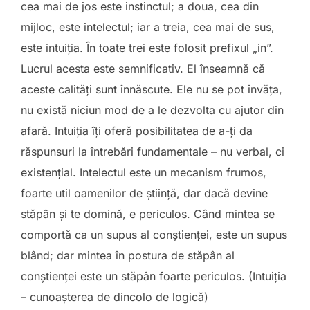
cea mai de jos este instinctul; a doua, cea din
mijloc, este intelectul; iar a treia, cea mai de sus,
este intuiţia. În toate trei este folosit prefixul „in”.
Lucrul acesta este semnificativ. El înseamnă că
aceste calităţi sunt înnăscute. Ele nu se pot învăţa,
nu există niciun mod de a le dezvolta cu ajutor din
afară. Intuiţia îţi oferă posibilitatea de a-ţi da
răspunsuri la întrebări fundamentale – nu verbal, ci
existenţial. Intelectul este un mecanism frumos,
foarte util oamenilor de ştiinţă, dar dacă devine
stăpân şi te domină, e periculos. Când mintea se
comportă ca un supus al conştienţei, este un supus
blând; dar mintea în postura de stăpân al
conştienţei este un stăpân foarte periculos. (Intuiţia
– cunoaşterea de dincolo de logică)