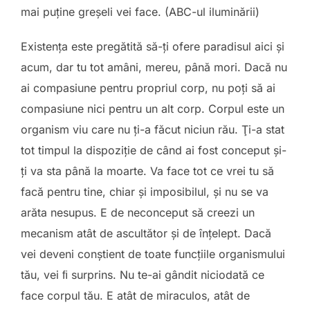
mai puține greșeli vei face. (ABC-ul iluminării)
Existenţa este pregătită să-ţi ofere paradisul aici şi
acum, dar tu tot amâni, mereu, până mori. Dacă nu
ai compasiune pentru propriul corp, nu poţi să ai
compasiune nici pentru un alt corp. Corpul este un
organism viu care nu ţi-a făcut niciun rău. Ţi-a stat
tot timpul la dispoziţie de când ai fost conceput şi-
ţi va sta până la moarte. Va face tot ce vrei tu să
facă pentru tine, chiar şi imposibilul, şi nu se va
arăta nesupus. E de neconceput să creezi un
mecanism atât de ascultător şi de înţelept. Dacă
vei deveni conştient de toate funcţiile organismului
tău, vei ﬁ surprins. Nu te-ai gândit niciodată ce
face corpul tău. E atât de miraculos, atât de