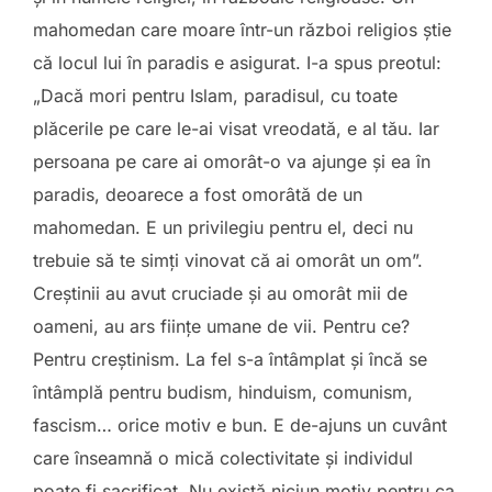
mahomedan care moare într-un război religios știe
că locul lui în paradis e asigurat. I-a spus preotul:
„Dacă mori pentru Islam, paradisul, cu toate
plăcerile pe care le-ai visat vreodată, e al tău. Iar
persoana pe care ai omorât-o va ajunge și ea în
paradis, deoarece a fost omorâtă de un
mahomedan. E un privilegiu pentru el, deci nu
trebuie să te simți vinovat că ai omorât un om”.
Creștinii au avut cruciade și au omorât mii de
oameni, au ars ființe umane de vii. Pentru ce?
Pentru creștinism. La fel s-a întâmplat și încă se
întâmplă pentru budism, hinduism, comunism,
fascism… orice motiv e bun. E de-ajuns un cuvânt
care înseamnă o mică colectivitate și individul
poate fi sacrificat. Nu există niciun motiv pentru ca