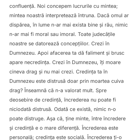
confluență. Noi concepem lucrurile cu mintea;
mintea noastră interpretează întruna. Dacă omul ar
dispărea, în lume n-ar mai exista bine și rău, nimic
n-ar mai fi moral sau imoral. Toate judecățile
noastre se datorează concepțiilor. Crezi în
Dumnezeu. Apoi afacerea ta dă faliment și brusc
apare necredința. Crezi în Dumnezeu, îți moare
cineva drag și nu mai crezi. Credința ta în
Dumnezeu este distrusă doar prin moartea cuiva
drag? Înseamnă că n-a valorat mult. Spre
deosebire de credință, încrederea nu poate fi
niciodată distrusă. Odată ce există, nimic n-o
poate distruge. Așa că, ține minte, între încredere
și credință e o mare diferență. Încrederea este
personală; credința este socială. Încrederea ți-o