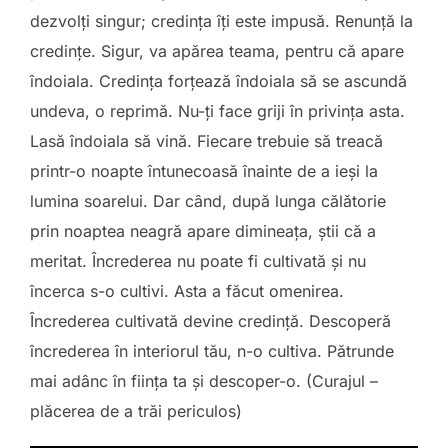
dezvolți singur; credința îți este impusă. Renunță la
credințe. Sigur, va apărea teama, pentru că apare
îndoiala. Credința forțează îndoiala să se ascundă
undeva, o reprimă. Nu-ți face griji în privința asta.
Lasă îndoiala să vină. Fiecare trebuie să treacă
printr-o noapte întunecoasă înainte de a ieși la
lumina soarelui. Dar când, după lunga călătorie
prin noaptea neagră apare dimineața, știi că a
meritat. Încrederea nu poate fi cultivată și nu
încerca s-o cultivi. Asta a făcut omenirea.
Încrederea cultivată devine credință. Descoperă
încrederea în interiorul tău, n-o cultiva. Pătrunde
mai adânc în ființa ta și descoper-o. (Curajul –
plăcerea de a trăi periculos)