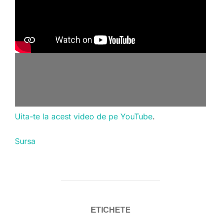
Uita-te la acest video de pe YouTube
.
Sursa
ETICHETE