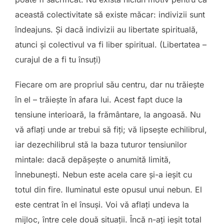
această colectivitate să existe măcar: indivizii sunt
îndeajuns. Și dacă indivizii au libertate spirituală,
atunci și colectivul va fi liber spiritual. (Libertatea –
curajul de a fi tu însuți)
Fiecare om are propriul său centru, dar nu trăieşte
în el – trăieşte în afara lui. Acest fapt duce la
tensiune interioară, la frământare, la angoasă. Nu
vă aflaţi unde ar trebui să fiţi; vă lipseşte echilibrul,
iar dezechilibrul stă la baza tuturor tensiunilor
mintale: dacă depăşeşte o anumită limită,
înnebuneşti. Nebun este acela care şi-a ieşit cu
totul din fire. Iluminatul este opusul unui nebun. El
este centrat în el însuşi. Voi vă aflaţi undeva la
mijloc, între cele două situaţii. Încă n-aţi ieşit total