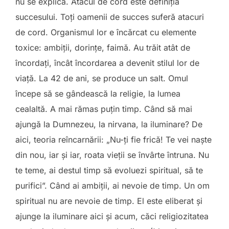
nu se explică. Atacul de cord este definiția
succesului. Toți oamenii de succes suferă atacuri
de cord. Organismul lor e încărcat cu elemente
toxice: ambiții, dorințe, faimă. Au trăit atât de
încordați, încât încordarea a devenit stilul lor de
viață. La 42 de ani, se produce un salt. Omul
începe să se gândească la religie, la lumea
cealaltă. A mai rămas puțin timp. Când să mai
ajungă la Dumnezeu, la nirvana, la iluminare? De
aici, teoria reîncarnării: „Nu-ți fie frică! Te vei naște
din nou, iar și iar, roata vieții se învârte întruna. Nu
te teme, ai destul timp să evoluezi spiritual, să te
purifici”. Când ai ambiții, ai nevoie de timp. Un om
spiritual nu are nevoie de timp. El este eliberat și
ajunge la iluminare aici și acum, căci religiozitatea