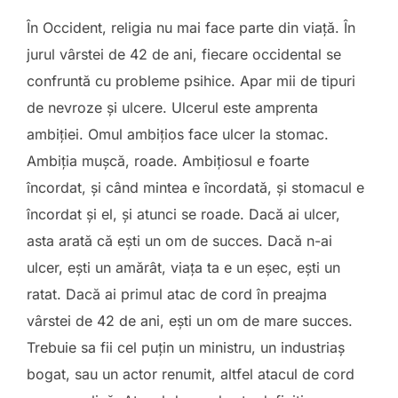
În Occident, religia nu mai face parte din viață. În
jurul vârstei de 42 de ani, fiecare occidental se
confruntă cu probleme psihice. Apar mii de tipuri
de nevroze și ulcere. Ulcerul este amprenta
ambiției. Omul ambițios face ulcer la stomac.
Ambiția mușcă, roade. Ambițiosul e foarte
încordat, și când mintea e încordată, și stomacul e
încordat și el, și atunci se roade. Dacă ai ulcer,
asta arată că ești un om de succes. Dacă n-ai
ulcer, ești un amărât, viața ta e un eșec, ești un
ratat. Dacă ai primul atac de cord în preajma
vârstei de 42 de ani, ești un om de mare succes.
Trebuie sa fii cel puțin un ministru, un industriaș
bogat, sau un actor renumit, altfel atacul de cord