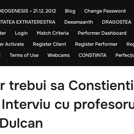
EOGENESIS – 21.12. 2012
Blog
Change Password
TATEA EXTRATERESTRA
Deeamaanth
DRAGOSTEA
ter
Login
Match Criteria
Performer Dashboard
er Activate
Register Client
Register Performer
Reg
C
Terms of Use
Webcams
CONSTIINTA
Perfecţ
 trebui sa Constient
 Interviu cu profesor
 Dulcan