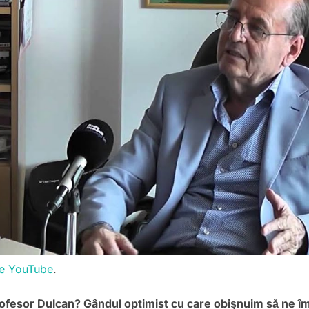
pe YouTube
.
rofesor Dulcan? Gândul optimist cu care obişnuim să ne îm