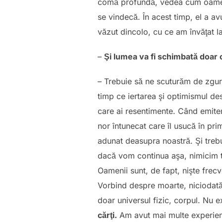
comă profundă, vedea cum oamenii
se vindecă. În acest timp, el a 
văzut dincolo, cu ce am învăţat la
–
Şi lumea va fi schimbată doar c
– Trebuie să ne scuturăm de zgura
timp ce iertarea şi optimismul de
care ai resentimente. Când emitem
nor întunecat care îl usucă în pri
adunat deasupra noastră. Şi trebu
dacă vom continua aşa, nimicim t
Oamenii sunt, de fapt, nişte frec
Vorbind despre moarte, niciodată s
doar universul fizic, corpul. Nu 
cărţi.
Am avut mai multe experienţ