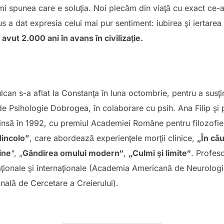
mi spunea care e soluţia. Noi plecăm din viaţă cu exact ce-am
sus a dat expresia celui mai pur sentiment: iubirea şi iertare
avut 2.000 ani în avans în civilizaţie.
can s-a aflat la Constanţa în luna octombrie, pentru a susţ
i de Psihologie Dobrogea, în colaborare cu psih. Ana Filip şi
insă în 1992, cu premiul Academiei Române pentru filozofie „
dincolo”
, care abordează experienţele morţii clinice,
„În că
ine
“, „
Gândirea omului modern“
,
„Culmi şi limite“
. Profes
e naţionale şi internaţionale (Academia Americană de Neurolo
onală de Cercetare a Creierului).