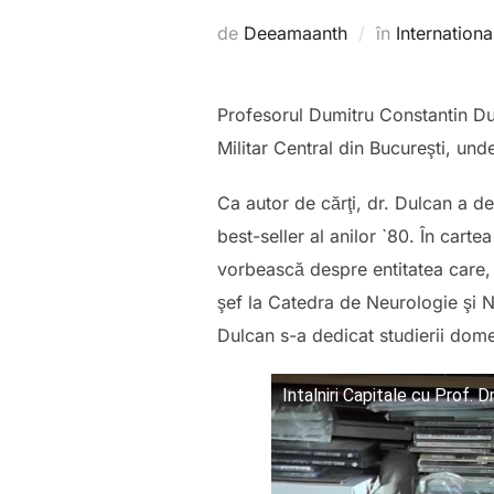
de
Deeamaanth
în
Internation
Profesorul Dumitru Constantin Dul
Militar Central din Bucureşti, und
Ca autor de cărţi, dr. Dulcan a de
best-seller al anilor `80. În cart
vorbească despre entitatea care, 
şef la Catedra de Neurologie şi 
Dulcan s-a dedicat studierii dome
Intalniri Capitale cu Prof. 