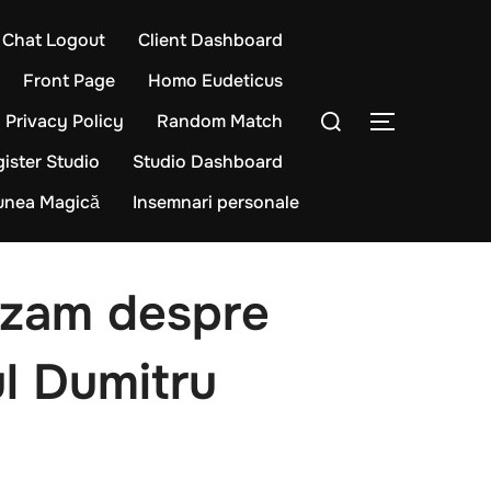
Chat Logout
Client Dashboard
Front Page
Homo Eudeticus
Caută
Privacy Policy
Random Match
COMUTĂ L
după:
ister Studio
Studio Dashboard
iunea Magică
Insemnari personale
izam despre
ul Dumitru