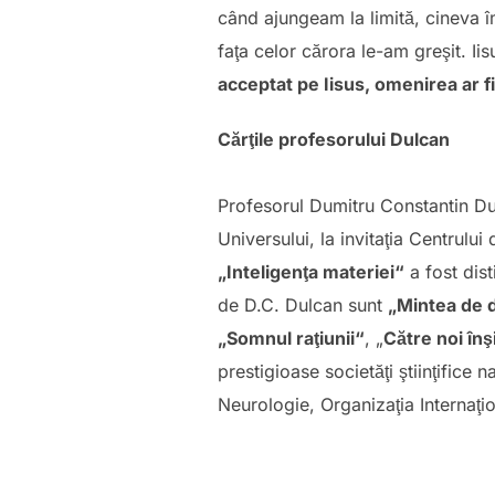
când ajungeam la limită, cineva î
faţa celor cărora le-am greşit. Ii
acceptat pe Iisus, omenirea ar fi 
Cărţile profesorului Dulcan
Profesorul Dumitru Constantin Dul
Universului, la invitaţia Centrulu
„Inteligenţa materiei“
a fost dist
de D.C. Dulcan sunt
„Mintea de 
„Somnul raţiunii“
, „
Către noi înş
prestigioase societăţi ştiinţific
Neurologie, Organizaţia Internaţi