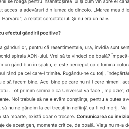
 se roagă pentru însănătoşirea lui şi cum vin spre el cana
avut acces la adevăruri din lumea de dincolo. „Marea mea d
 Harvard“, a relatat cercetătorul. Şi nu era un naiv.
u efectul gândirii pozitive?
 gândurilor, pentru că resentimentele, ura, invidia sunt se
schid spirala ADN-ului. Vrei să te vindeci de boală? Împacă-
 un gând bun în spaţiu, el este perceput ca o lumină colora
mul rând pe cel care-l trimite. Rugându-ne cu toţii, îndepărtă
ie să facem bine. Acel bine pe care nu ni-l cere nimeni, ace
otul. Tot primim semnale că Universul va face „implozie“, d
venţe. Noi trebuie să ne elevăm conştiinţa, pentru a putea av
ă nu ne gândim la cei trecuţi în nefiinţă ca fiind morţi. Nu, 
există moarte, există doar o trecere.
Comunicarea cu invizibi
e de acest gen, momente critice, de boală. Viaţa nu m-a d