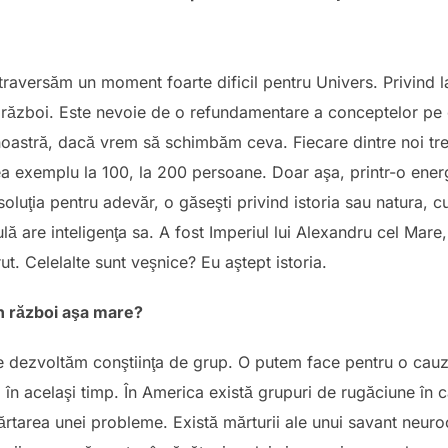
 traversăm un moment foarte dificil pentru Univers. Privind la
ăzboi. Este nevoie de o refundamentare a conceptelor pe c
noastră, dacă vrem să schimbăm ceva. Fiecare dintre noi tre
dea exemplu la 100, la 200 persoane. Doar aşa, printr-o ene
 soluţia pentru adevăr, o găseşti privind istoria sau natura, 
culă are inteligenţa sa. A fost Imperiul lui Alexandru cel Mare
ut. Celelalte sunt veşnice? Eu aştept istoria.
n război aşa mare?
e dezvoltăm conştiinţa de grup. O putem face pentru o cauz
, în acelaşi timp. În America există grupuri de rugăciune în
rtarea unei probleme. Există mărturii ale unui savant neuro