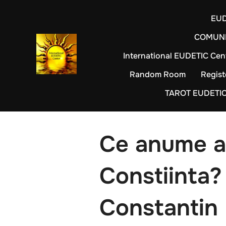
Sari
EUD
la
conținut
COMUNI
International EUDETIC Cen
Random Room
Regist
TAROT EUDETI
Ce anume ar
Constiinta?
Constantin