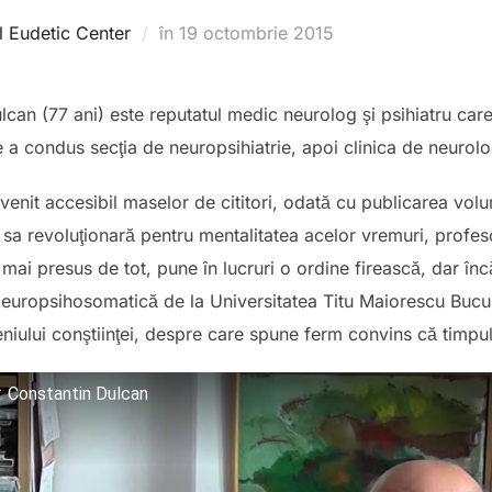
Publicat
al Eudetic Center
în
19 octombrie 2015
pe
can (77 ani) este reputatul medic neurolog şi psihiatru care
e a condus secţia de neuropsihiatrie, apoi clinica de neurolo
venit accesibil maselor de cititori, odată cu publicarea volum
ea sa revoluţionară pentru mentalitatea acelor vremuri, prof
mai presus de tot, pune în lucruri o ordine firească, dar în
Neuropsihosomatică de la Universitatea Titu Maiorescu Bucur
niului conştiinţei, despre care spune ferm convins că timpul
Dr. Constantin Dulcan