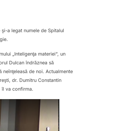
 şi-a legat numele de Spitalul
gie.
ului „Inteligenţa materiei“, un
esorul Dulcan îndrăznea să
că neînţeleasă de noi. Actualmente
eşti, dr. Dumitru Constantin
 îl va confirma.