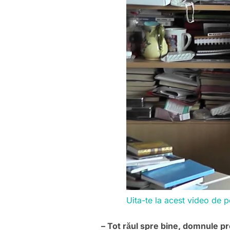
Uita-te la acest video de 
– Tot răul spre bine, domnule p