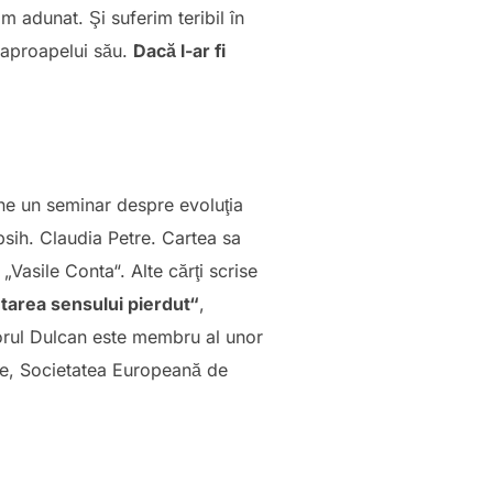
 adunat. Şi suferim teribil în
a aproapelui său.
Dacă l-ar fi
ine un seminar despre evoluţia
 psih. Claudia Petre. Cartea sa
Vasile Conta“. Alte cărţi scrise
utarea sensului pierdut“
,
orul Dulcan este membru al unor
gie, Societatea Europeană de