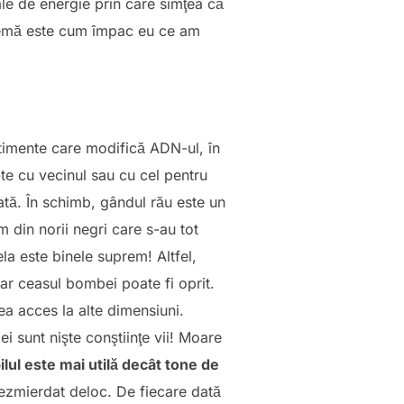
le de energie prin care simţea că
ilemă este cum împac eu ce am
ntimente care modifică ADN-ul, în
te cu vecinul sau cu cel pentru
tă. În schimb, gândul rău este un
m din norii negri care s-au tot
la este binele suprem! Altfel,
ar ceasul bombei poate fi oprit.
ea acces la alte dimensiuni.
ei sunt nişte conştiinţe vii! Moare
lul este mai utilă decât tone de
ezmierdat deloc. De fiecare dată