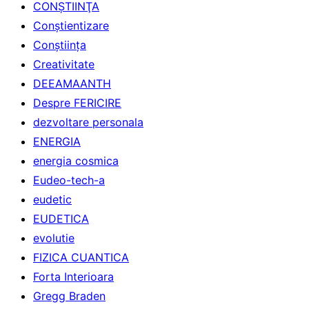
CONŞTIINŢA
Conştientizare
Conştiinţa
Creativitate
DEEAMAANTH
Despre FERICIRE
dezvoltare personala
ENERGIA
energia cosmica
Eudeo-tech-a
eudetic
EUDETICA
evolutie
FIZICA CUANTICA
Forta Interioara
Gregg Braden