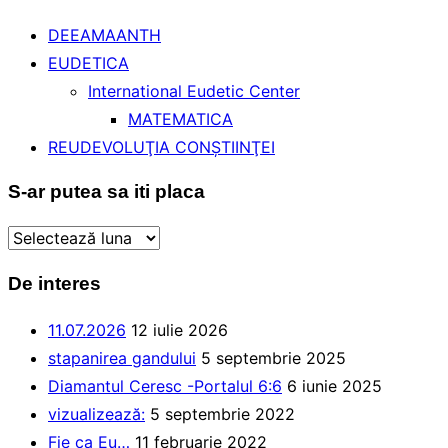
DEEAMAANTH
EUDETICA
International Eudetic Center
MATEMATICA
REUDEVOLUŢIA CONŞTIINŢEI
S-ar putea sa iti placa
S-
ar
De interes
putea
sa
11.07.2026
12 iulie 2026
iti
stapanirea gandului
5 septembrie 2025
placa
Diamantul Ceresc -Portalul 6:6
6 iunie 2025
vizualizează:
5 septembrie 2022
Fie ca Eu…
11 februarie 2022