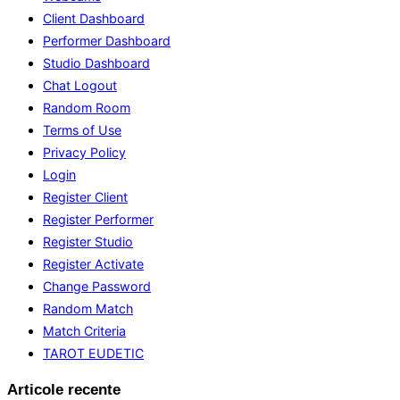
Client Dashboard
Performer Dashboard
Studio Dashboard
Chat Logout
Random Room
Terms of Use
Privacy Policy
Login
Register Client
Register Performer
Register Studio
Register Activate
Change Password
Random Match
Match Criteria
TAROT EUDETIC
Articole recente