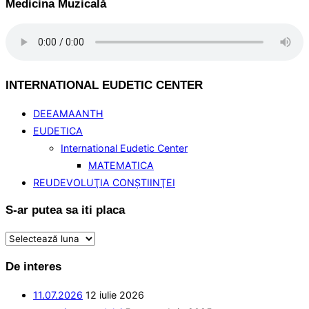
Medicina Muzicală
INTERNATIONAL EUDETIC CENTER
DEEAMAANTH
EUDETICA
International Eudetic Center
MATEMATICA
REUDEVOLUŢIA CONŞTIINŢEI
S-ar putea sa iti placa
S-
ar
De interes
putea
sa
11.07.2026
12 iulie 2026
iti