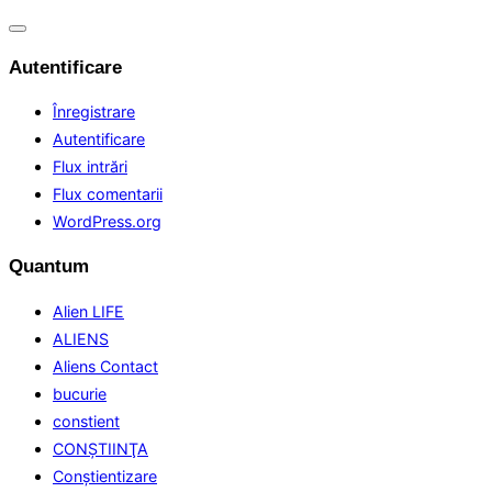
Comută
navigarea
Autentificare
Înregistrare
Autentificare
Flux intrări
Flux comentarii
WordPress.org
Quantum
Alien LIFE
ALIENS
Aliens Contact
bucurie
constient
CONŞTIINŢA
Conştientizare