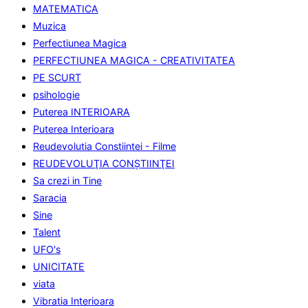
MATEMATICA
Muzica
Perfectiunea Magica
PERFECTIUNEA MAGICA - CREATIVITATEA
PE SCURT
psihologie
Puterea INTERIOARA
Puterea Interioara
Reudevolutia Constiintei - Filme
REUDEVOLUŢIA CONŞTIINŢEI
Sa crezi in Tine
Saracia
Sine
Talent
UFO's
UNICITATE
viata
Vibratia Interioara