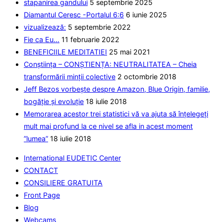
stapanirea gandului
5 septembrie 2025
placa
Diamantul Ceresc -Portalul 6:6
6 iunie 2025
vizualizează:
5 septembrie 2022
Fie ca Eu…
11 februarie 2022
BENEFICIILE MEDITATIEI
25 mai 2021
Conștiința – CONȘTIENȚA: NEUTRALITATEA – Cheia
transformării minții colective
2 octombrie 2018
Jeff Bezos vorbește despre Amazon, Blue Origin, familie,
bogăție și evoluție
18 iulie 2018
Memorarea acestor trei statistici vă va ajuta să înțelegeți
mult mai profund la ce nivel se afla in acest moment
”lumea”
18 iulie 2018
International EUDETIC Center
CONTACT
CONSILIERE GRATUITA
Front Page
Blog
Webcams