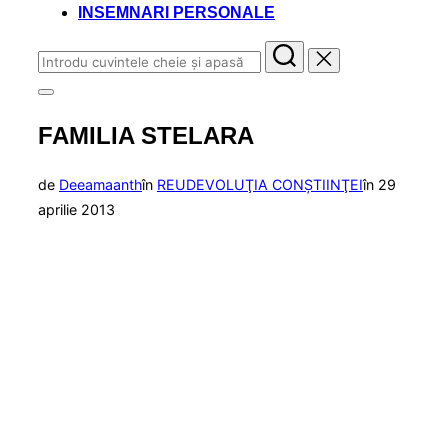
INSEMNARI PERSONALE
Caută
după:
Comută
la
FAMILIA STELARA
bara
laterală
și
la
Publicat
de
Deeamaanth
în
REUDEVOLUŢIA CONŞTIINŢEI
în
29
navigare
pe
aprilie 2013