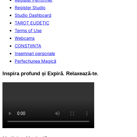
Register Studio
Studio Dashboard
TAROT EUDETIC
Terms of Use
Webcams
CONSTIINTA
Insemnari personale
Perfecţiunea Magică
Inspira profund și Expiră. Relaxează-te.