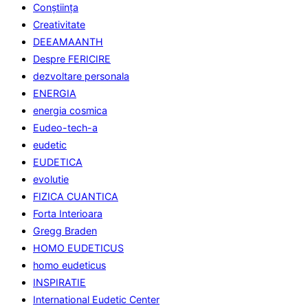
Conştiinţa
Creativitate
DEEAMAANTH
Despre FERICIRE
dezvoltare personala
ENERGIA
energia cosmica
Eudeo-tech-a
eudetic
EUDETICA
evolutie
FIZICA CUANTICA
Forta Interioara
Gregg Braden
HOMO EUDETICUS
homo eudeticus
INSPIRATIE
International Eudetic Center