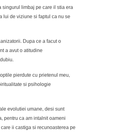
singurul limbaj pe care il stia era
a lui de viziune si faptul ca nu se
anizatorii. Dupa ce a facut o
nt a avut o atitudine
 dubiu.
noptile pierdute cu prietenul meu,
ritualitate si psihologie
ale evolutiei umane, desi sunt
a, pentru ca am intalnit oameni
e care ii castiga si recunoasterea pe