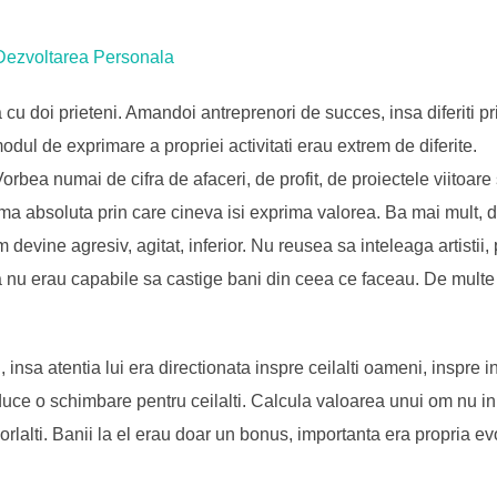
pe
 doi prieteni. Amandoi antreprenori de succes, insa diferiti prin 
dul de exprimare a propriei activitati erau extrem de diferite.
Vorbea numai de cifra de afaceri, de profit, de proiectele viitoare s
ma absoluta prin care cineva isi exprima valorea. Ba mai mult, d
um devine agresiv, agitat, inferior. Nu reusea sa inteleaga artisti
 ca nu erau capabile sa castige bani din ceea ce faceau. De mult
 insa atentia lui era directionata inspre ceilalti oameni, inspre in
uce o schimbare pentru ceilalti. Calcula valoarea unui om nu in fu
lalti. Banii la el erau doar un bonus, importanta era propria evol