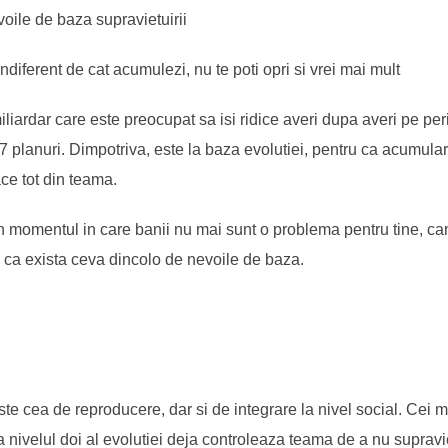
voile de baza supravietuirii
diferent de cat acumulezi, nu te poti opri si vrei mai mult
liardar care este preocupat sa isi ridice averi dupa averi pe pe
 7 planuri. Dimpotriva, este la baza evolutiei, pentru ca acumula
ace tot din teama.
in momentul in care banii nu mai sunt o problema pentru tine, can
gi ca exista ceva dincolo de nevoile de baza.
e cea de reproducere, dar si de integrare la nivel social. Cei m
 nivelul doi al evolutiei deja controleaza teama de a nu supravi