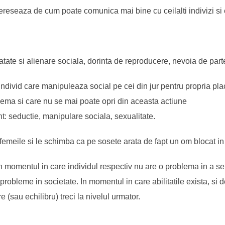
tereseaza de cum poate comunica mai bine cu ceilalti indivizi si
atate si alienare sociala, dorinta de reproducere, nevoia de part
individ care manipuleaza social pe cei din jur pentru propria pl
lema si care nu se mai poate opri din aceasta actiune
t: seductie, manipulare sociala, sexualitate.
femeile si le schimba ca pe sosete arata de fapt un om blocat in 
in momentul in care individul respectiv nu are o problema in a se
 probleme in societate. In momentul in care abilitatile exista, si
re (sau echilibru) treci la nivelul urmator.