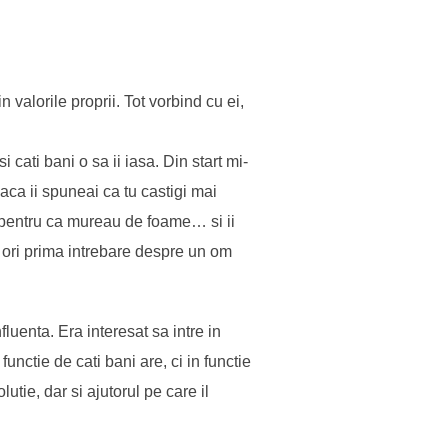
valorile proprii. Tot vorbind cu ei,
i cati bani o sa ii iasa. Din start mi-
aca ii spuneai ca tu castigi mai
i, pentru ca mureau de foame… si ii
e ori prima intrebare despre un om
fluenta. Era interesat sa intre in
nctie de cati bani are, ci in functie
utie, dar si ajutorul pe care il