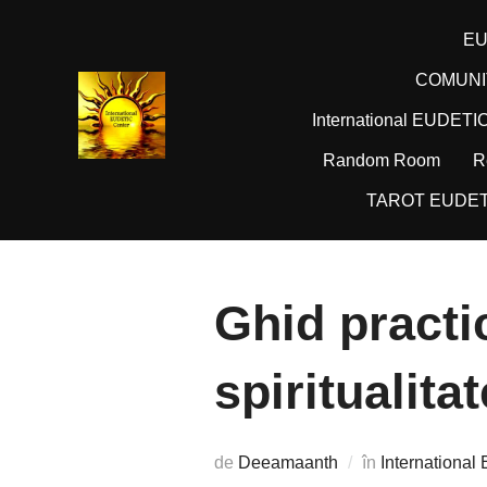
Sari
EU
la
conținut
COMUNI
International EUDETI
Random Room
R
TAROT EUDET
Ghid practi
spiritualitat
de
Deeamaanth
în
International