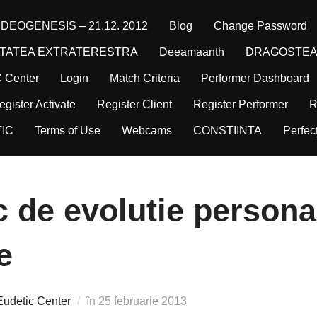
DEOGENESIS – 21.12. 2012
Blog
Change Password
TATEA EXTRATERESTRA
Deeamaanth
DRAGOSTE
C Center
Login
Match Criteria
Performer Dashboard
egister Activate
Register Client
Register Performer
R
IC
Terms of Use
Webcams
CONSTIINTA
Perfec
c de evolutie persona
e
Publicat
 Eudetic Center
în
25 februarie 2013