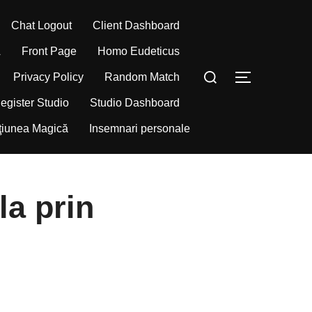
Chat Logout
Client Dashboard
A
Front Page
Homo Eudeticus
Caută
Privacy Policy
Random Match
COMUTĂ L
după:
egister Studio
Studio Dashboard
ţiunea Magică
Insemnari personale
la prin