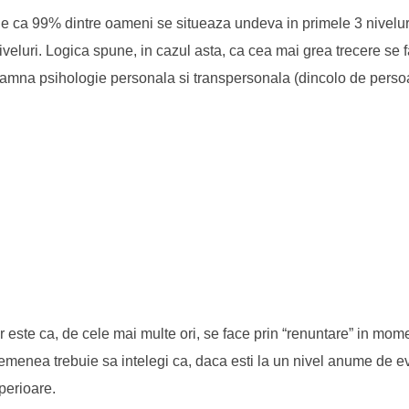
ne ca 99% dintre oameni se situeaza undeva in primele 3 niveluri
veluri. Logica spune, in cazul asta, ca cea mai grea trecere se fa
nseamna psihologie personala si transpersonala (dincolo de perso
or este ca, de cele mai multe ori, se face prin “renuntare” in mom
emenea trebuie sa intelegi ca, daca esti la un nivel anume de e
perioare.