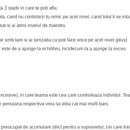
3 stadii in care te poti afla:
enta, cand nu controlezi tu nimic pe acel nivel, cand totul ti se in
asat si ai atins nivelul de maestru
e simti tare si ai senzatia ca poti face orice pe acel nivel (plus)
 este de a ajunge la echilibru, nicidecum la a ajunge la exces.
excesive), in care teama este cea care controleaza individul. T
 persoana respectiva vrea sa aiba cat mai multi bani.
 preocupat de acumulare strict pentru a supravietui; cei care trai