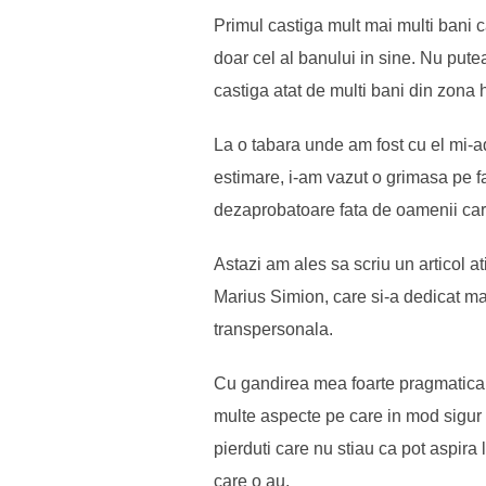
Primul castiga mult mai multi bani c
doar cel al banului in sine. Nu putea 
castiga atat de multi bani din zona 
La o tabara unde am fost cu el mi-ad
estimare, i-am vazut o grimasa pe fa
dezaprobatoare fata de oamenii care
Astazi am ales sa scriu un articol a
Marius Simion, care si-a dedicat mare
transpersonala.
Cu gandirea mea foarte pragmatica o
multe aspecte pe care in mod sigur 
pierduti care nu stiau ca pot aspira 
care o au.