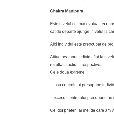
Chakra Manipura
Este nivelul cel mai evoluat recuno
cat de departe ajunge, nivelul la car
Aici individul este preocupat de prop
Atitudinea unui individ aflat la nivel
rezultatul actiunii respective.
Cele doua extreme:
· lipsa controlului presupune individ
· excesul controlului presupune un i
Cei doi prieteni ai mei de care am vo