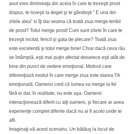
avut vreo dimineaţa din aceia în care te trezeşti prost
dispus, te loveşti la deget şi te gândeşti ” E una din
zilele alea” si îţi dai seama că toată ziua merge teribil
de prost? Totul merge prost! Cum sunt zilele în care te
trezeşti incitat, fericit şi gata de plecare? Toată ziua
este excelentă şi totul merge bine! Chiar dacă ceva rău
se întâmplă, eşti mai puţin afectat deoarece eşti atât de
bine din punct de vedere emoţional. Motivul care
diferenţiază modul în care merge ziua este starea TA
emoţională. Oamenii cred că lumea va merge la fel
fără ei dar, în realitate, nu este aşa. Oamenii
interacţionează diferit cu alţi oameni, şi fiecare ar avea
experienţe complet diferite dacă nu ai fi acolo unde te
afli.
Imaginaţi-vă acest scenariu. Un bătăuş la locul de