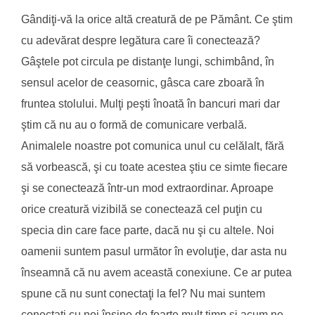
Gândiţi-vă la orice altă creatură de pe Pământ. Ce ştim
cu adevărat despre legătura care îi conectează?
Gâştele pot circula pe distanţe lungi, schimbând, în
sensul acelor de ceasornic, gâsca care zboară în
fruntea stolului. Mulţi peşti înoată în bancuri mari dar
ştim că nu au o formă de comunicare verbală.
Animalele noastre pot comunica unul cu celălalt, fără
să vorbească, şi cu toate acestea ştiu ce simte fiecare
şi se conectează într-un mod extraordinar. Aproape
orice creatură vizibilă se conectează cel puţin cu
specia din care face parte, dacă nu şi cu altele. Noi
oamenii suntem pasul următor în evoluţie, dar asta nu
înseamnă că nu avem această conexiune. Ce ar putea
spune că nu sunt conectaţi la fel? Nu mai suntem
conectaţi cu noi înşine de foarte mult timp şi acum ne