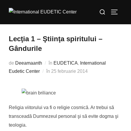
Sari
Caută
la
COMUTĂ
după:
conținut
Lecţia 1 – Ştiinţa spiritului –
Gândurile
de
Deeamaanth
în
EUDETICA
,
International
Publicat
Eudetic Center
în
25 februarie 2014
pe
Religia viitorului va fi o religie cosmică. Ar trebui să
transceadă Dumnezeul personal şi să evite dogma şi
teologia.