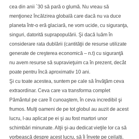
cea din anii `30 să pară o glumă. Nu vreau să
menţionez încălzirea globală care dacă nu va duce
planeta într-o eră glaciară, ne vom ucide, cu siguranţa,
singuri, datorită suprapopulării. Şi dacă luăm în
considerare rata dublării (cantităţii de resurse utilizate
generate de creşterea economică – n.t) cu siguranţă
nu avem resurse să supravieţuim ca în prezent, decât
poate pentru încă aproximativ 10 ani.
Şi cu toate acestea, suntem pe cale să învăţăm ceva
extraordinar. Ceva care va transforma complet
Pământul pe care îl cunoaştem, în ceva incredibil şi
frumos. Mulţi oameni de pe tot globul au auzit de acest
lucru, l-au aplicat pe ei şi au fost martori unor
schimbări minunate. Alţii şi-au dedicat vieţile lor ca să
vorbească despre acest lucru, să îi înveţe pe ceilalţi.