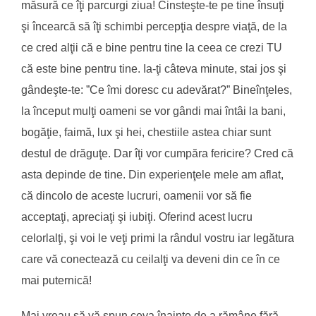
măsură ce îţi parcurgi ziua! Cinsteşte-te pe tine însuţi
şi încearcă să îţi schimbi percepţia despre viaţă, de la
ce cred alţii că e bine pentru tine la ceea ce crezi TU
că este bine pentru tine. Ia-ţi câteva minute, stai jos şi
gândeşte-te: ”Ce îmi doresc cu adevărat?” Bineînţeles,
la început mulţi oameni se vor gândi mai întâi la bani,
bogăţie, faimă, lux şi hei, chestiile astea chiar sunt
destul de drăguţe. Dar îţi vor cumpăra fericire? Cred că
asta depinde de tine. Din experienţele mele am aflat,
că dincolo de aceste lucruri, oamenii vor să fie
acceptaţi, apreciaţi şi iubiţi. Oferind acest lucru
celorlalţi, şi voi le veţi primi la rândul vostru iar legătura
care vă conectează cu ceilalţi va deveni din ce în ce
mai puternică!
Mai vreau să vă spun ceva înainte de a rămâne fără