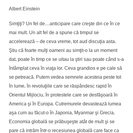
Albert Einstein
Simţiţi? Un fel de…anticipare care creşte din ce în ce
mai mult. Un alt fel de a spune că timpul se
accelerează – de ceva vreme, tot aud discuţia asta.
Ştiu că foarte mulţi oameni au simţit-o la un moment
dat, poate în timp ce se uitau la ştiri sau poate când s-a
întâmplat ceva în viaţa lor. Ceva grandios e pe cale să
se petreacă. Putem vedea semnele acesteia peste tot
în lume, în revoluţiile care se răspândesc rapid în
Orientul Mijlociu, în protestele care se desfăşoară în
America şi în Europa. Cutremurele devastează lumea
aşa cum au făcut-o în Japonia, Myanmar şi Grecia.
Economia globală se prăbuşeşte atât de mult şi se
pare că intrăm într-o recesiunea globală care face ca