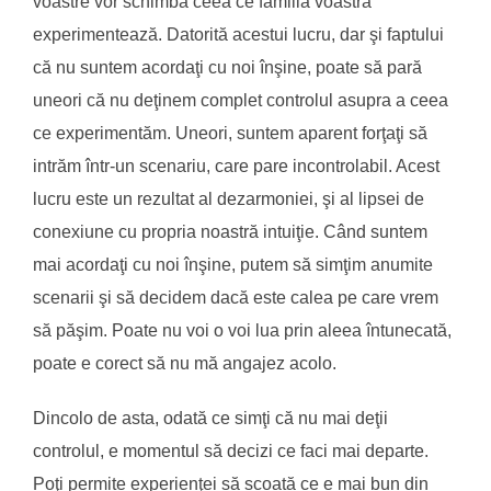
voastre vor schimba ceea ce familia voastră
experimentează. Datorită acestui lucru, dar şi faptului
că nu suntem acordaţi cu noi înşine, poate să pară
uneori că nu deţinem complet controlul asupra a ceea
ce experimentăm. Uneori, suntem aparent forţaţi să
intrăm într-un scenariu, care pare incontrolabil. Acest
lucru este un rezultat al dezarmoniei, şi al lipsei de
conexiune cu propria noastră intuiţie. Când suntem
mai acordaţi cu noi înşine, putem să simţim anumite
scenarii şi să decidem dacă este calea pe care vrem
să păşim. Poate nu voi o voi lua prin aleea întunecată,
poate e corect să nu mă angajez acolo.
Dincolo de asta, odată ce simţi că nu mai deţii
controlul, e momentul să decizi ce faci mai departe.
Poţi permite experienţei să scoată ce e mai bun din