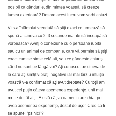
posibil ca gândurile, din mintea voastră, să creeze
lumea exterioară? Despre acest lucru vom vorbi astazi.
Vi s-a întâmplat vreodată să ştiţi exact ce urmează să
spună altcineva cu 2, 3 secunde înainte să înceapă să
vorbească? Aveţi o conexiune cu o persoană iubită
sau cu un animal de companie, care vă permite să ştiţi
exact cum se simte celălalt, sau ce gândeşte chiar şi
când nu sunt pe lângă voi? Aţi cunoscut pe cineva de
la care aţi simţit vibraţii negative iar mai târziu intuiţia
voastră v-a confirmat că aţi avut dreptate? Cu toţii am
avut cel puţin câteva asemenea experienţe, unii mai
multe decât alţii. Există câţiva oameni care chiar pot
avea asemenea experienţe, destul de uşor. Cred că li
se spune: ”psihici”?