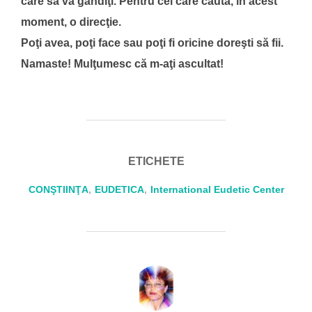
care să vă gândiţi. Pentru cei care caută, în acest
moment, o direcţie.
Poţi avea, poţi face sau poţi fi oricine doreşti să fii.
Namaste! Mulţumesc că m-aţi ascultat!
ETICHETE
CONŞTIINŢA
,
EUDETICA
,
International Eudetic Center
AUTOR ARTICOL