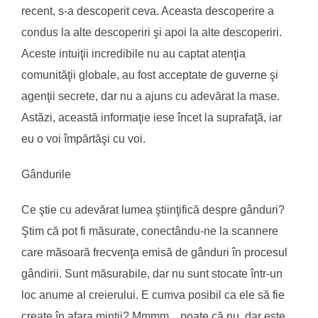
recent, s-a descoperit ceva. Aceasta descoperire a
condus la alte descoperiri şi apoi la alte descoperiri.
Aceste intuiţii incredibile nu au captat atenţia
comunităţii globale, au fost acceptate de guverne şi
agenţii secrete, dar nu a ajuns cu adevărat la mase.
Astăzi, această informaţie iese încet la suprafaţă, iar
eu o voi împărtăşi cu voi.
Gândurile
Ce ştie cu adevărat lumea ştiinţifică despre gânduri?
Ştim că pot fi măsurate, conectându-ne la scannere
care măsoară frecvenţa emisă de gânduri în procesul
gândirii. Sunt măsurabile, dar nu sunt stocate într-un
loc anume al creierului. E cumva posibil ca ele să fie
create în afara minţii? Mmmm…poate că nu, dar este