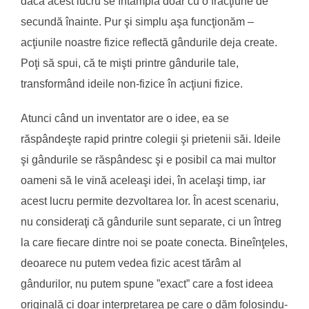
dacă acest lucru se întâmplă doar cu o fracţiune de
secundă înainte. Pur şi simplu aşa funcţionăm –
acţiunile noastre fizice reflectă gândurile deja create.
Poţi să spui, că te mişti printre gândurile tale,
transformând ideile non-fizice în acţiuni fizice.
Atunci când un inventator are o idee, ea se
răspândeşte rapid printre colegii şi prietenii săi. Ideile
şi gândurile se răspândesc şi e posibil ca mai multor
oameni să le vină aceleaşi idei, în acelaşi timp, iar
acest lucru permite dezvoltarea lor. În acest scenariu,
nu consideraţi că gândurile sunt separate, ci un întreg
la care fiecare dintre noi se poate conecta. Bineînţeles,
deoarece nu putem vedea fizic acest tărâm al
gândurilor, nu putem spune ”exact” care a fost ideea
originală ci doar interpretarea pe care o dăm folosindu-