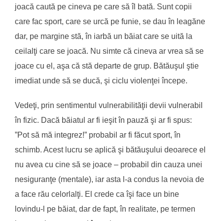
joacă caută pe cineva pe care să îl bată. Sunt copii
care fac sport, care se urcă pe funie, se dau în leagăne
dar, pe margine stă, în iarbă un băiat care se uită la
ceilalţi care se joacă. Nu simte că cineva ar vrea să se
joace cu el, aşa că stă departe de grup. Bătăuşul ştie
imediat unde să se ducă, şi ciclu violenţei începe.
Vedeţi, prin sentimentul vulnerabilităţii devii vulnerabil
în fizic. Dacă băiatul ar fi ieşit în pauză şi ar fi spus:
”Pot să mă integrez!” probabil ar fi făcut sport, în
schimb. Acest lucru se aplică şi bătăuşului deoarece el
nu avea cu cine să se joace – probabil din cauza unei
nesiguranţe (mentale), iar asta l-a condus la nevoia de
a face rău celorlalţi. El crede ca îşi face un bine
lovindu-l pe băiat, dar de fapt, în realitate, pe termen