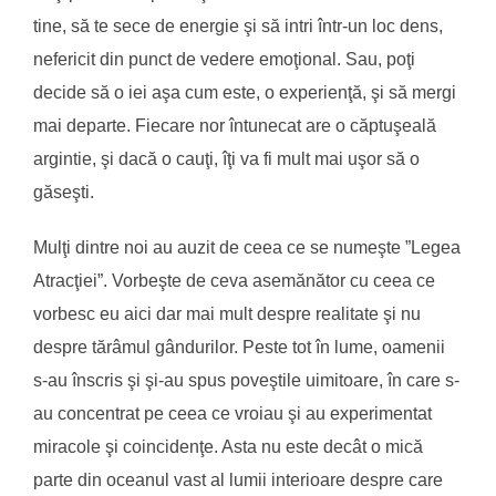
tine, să te sece de energie şi să intri într-un loc dens,
nefericit din punct de vedere emoţional. Sau, poţi
decide să o iei aşa cum este, o experienţă, şi să mergi
mai departe. Fiecare nor întunecat are o căptuşeală
argintie, şi dacă o cauţi, îţi va fi mult mai uşor să o
găseşti.
Mulţi dintre noi au auzit de ceea ce se numeşte ”Legea
Atracţiei”. Vorbeşte de ceva asemănător cu ceea ce
vorbesc eu aici dar mai mult despre realitate şi nu
despre tărâmul gândurilor. Peste tot în lume, oamenii
s-au înscris şi şi-au spus poveştile uimitoare, în care s-
au concentrat pe ceea ce vroiau şi au experimentat
miracole şi coincidenţe. Asta nu este decât o mică
parte din oceanul vast al lumii interioare despre care