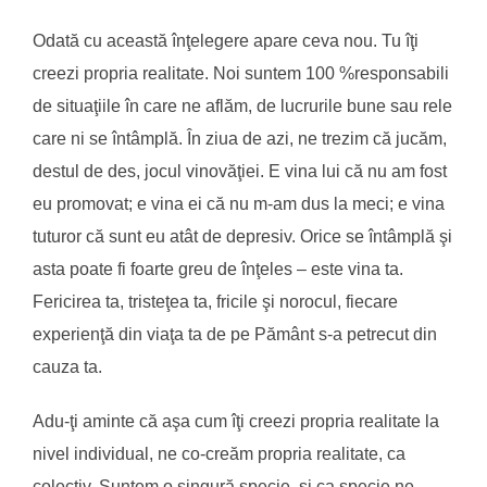
Odată cu această înţelegere apare ceva nou. Tu îţi
creezi propria realitate. Noi suntem 100 %responsabili
de situaţiile în care ne aflăm, de lucrurile bune sau rele
care ni se întâmplă. În ziua de azi, ne trezim că jucăm,
destul de des, jocul vinovăţiei. E vina lui că nu am fost
eu promovat; e vina ei că nu m-am dus la meci; e vina
tuturor că sunt eu atât de depresiv. Orice se întâmplă şi
asta poate fi foarte greu de înţeles – este vina ta.
Fericirea ta, tristeţea ta, fricile şi norocul, fiecare
experienţă din viaţa ta de pe Pământ s-a petrecut din
cauza ta.
Adu-ţi aminte că aşa cum îţi creezi propria realitate la
nivel individual, ne co-creăm propria realitate, ca
colectiv. Suntem o singură specie, şi ca specie ne