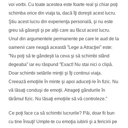
voi vorbi. Cu toate acestea este foarte real şi chiar poţi
schimba orice din viaţa ta, dacă îţi doreşti acest lucru.
Ştiu acest lucru din experienţa personală, şi nu este
greu să găseşti şi pe alţii care au făcut acest lucru.
Unul din argumentele permanente pe care le aud de la
oamenii care neagă această ”Lege a Atracţiei” este:
”Nu poţi să te gândeşti la ceva şi să schimbi stând
degeaba” iar eu răspund ”Exact! Nu stai nici o clipă.
Doar schimbi setările minţii şi îţi continui viaţa.
Creează emoţiile în minte şi apoi aduceţi-le în fizic. Nu
vă lăsaţi conduşi de emoţii. Atrageţi gândurile în
tărâmul fizic. Nu lăsaţi emoţiile să vă controleze.”
Ce poţi face ca să schimbi lucrurile? Păi, doar fii bun
cu tine însuţi! Umple-te cu emoţia iubirii şi a fericirii pe