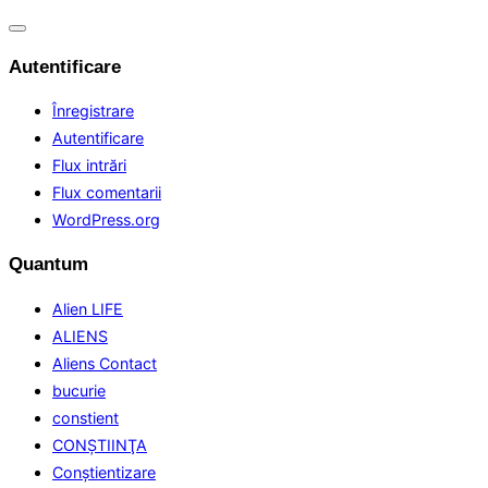
Comută
navigarea
Autentificare
Înregistrare
Autentificare
Flux intrări
Flux comentarii
WordPress.org
Quantum
Alien LIFE
ALIENS
Aliens Contact
bucurie
constient
CONŞTIINŢA
Conştientizare