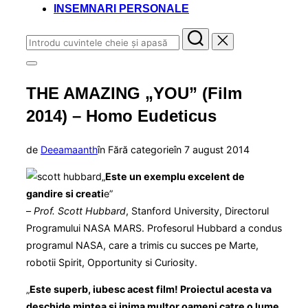
INSEMNARI PERSONALE
Caută
după:
Comută
la
THE AMAZING „YOU” (Film
bara
laterală
2014) – Homo Eudeticus
și
la
navigare
Publicat
de
Deeamaanth
în Fără categorie
în
7 august 2014
pe
„
Este un exemplu excelent de
gandire si creati
e”
–
Prof. Scott Hubbard
, Stanford University, Directorul
Programului NASA MARS. Profesorul Hubbard a condus
programul NASA, care a trimis cu succes pe Marte,
robotii Spirit, Opportunity si Curiosity.
„
Este superb, iubesc acest film! Proiectul acesta va
deschide mintea si inima multor oameni catre o lume