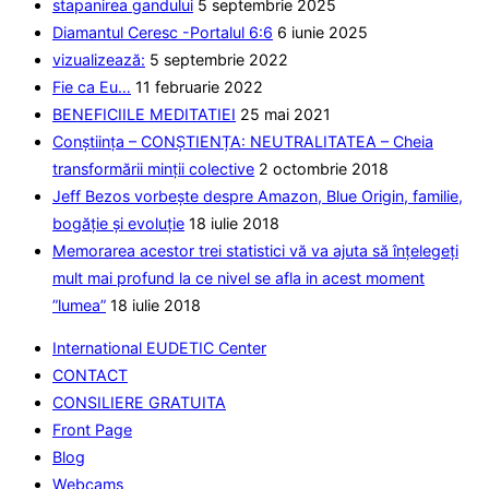
stapanirea gandului
5 septembrie 2025
placa
Diamantul Ceresc -Portalul 6:6
6 iunie 2025
vizualizează:
5 septembrie 2022
Fie ca Eu…
11 februarie 2022
BENEFICIILE MEDITATIEI
25 mai 2021
Conștiința – CONȘTIENȚA: NEUTRALITATEA – Cheia
transformării minții colective
2 octombrie 2018
Jeff Bezos vorbește despre Amazon, Blue Origin, familie,
bogăție și evoluție
18 iulie 2018
Memorarea acestor trei statistici vă va ajuta să înțelegeți
mult mai profund la ce nivel se afla in acest moment
”lumea”
18 iulie 2018
International EUDETIC Center
CONTACT
CONSILIERE GRATUITA
Front Page
Blog
Webcams