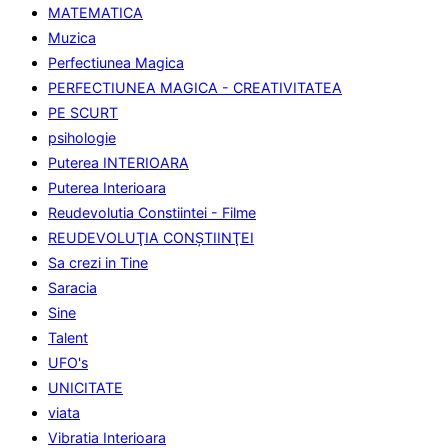
MATEMATICA
Muzica
Perfectiunea Magica
PERFECTIUNEA MAGICA - CREATIVITATEA
PE SCURT
psihologie
Puterea INTERIOARA
Puterea Interioara
Reudevolutia Constiintei - Filme
REUDEVOLUŢIA CONŞTIINŢEI
Sa crezi in Tine
Saracia
Sine
Talent
UFO's
UNICITATE
viata
Vibratia Interioara