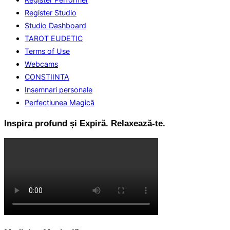
Register Studio
Studio Dashboard
TAROT EUDETIC
Terms of Use
Webcams
CONSTIINTA
Insemnari personale
Perfecţiunea Magică
Inspira profund și Expiră. Relaxează-te.