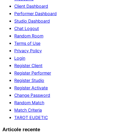
Client Dashboard
Performer Dashboard
Studio Dashboard
Chat Logout
Random Room
Terms of Use
Privacy Policy
Login
Register Client
Register Performer
Register Studio
Register Activate
Change Password
Random Match
Match Criteria
TAROT EUDETIC
Articole recente