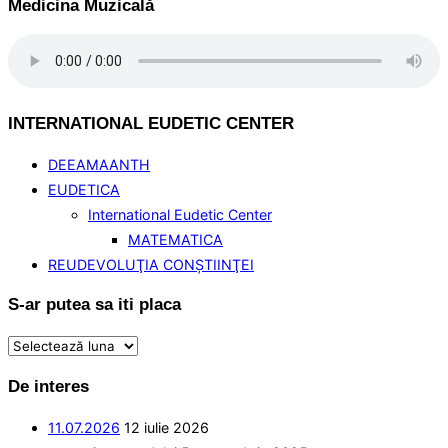
Medicina Muzicală
INTERNATIONAL EUDETIC CENTER
DEEAMAANTH
EUDETICA
International Eudetic Center
MATEMATICA
REUDEVOLUŢIA CONŞTIINŢEI
S-ar putea sa iti placa
S-
ar
De interes
putea
sa
11.07.2026
12 iulie 2026
iti