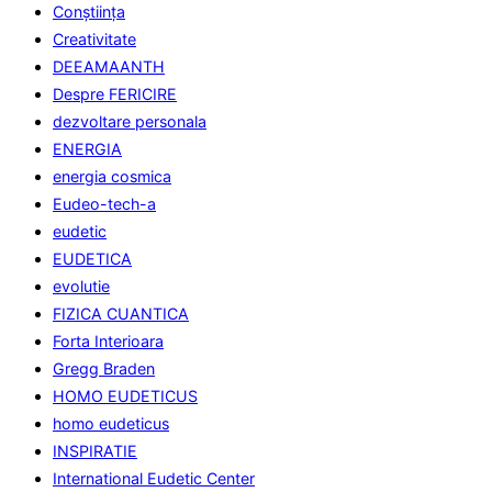
Conştiinţa
Creativitate
DEEAMAANTH
Despre FERICIRE
dezvoltare personala
ENERGIA
energia cosmica
Eudeo-tech-a
eudetic
EUDETICA
evolutie
FIZICA CUANTICA
Forta Interioara
Gregg Braden
HOMO EUDETICUS
homo eudeticus
INSPIRATIE
International Eudetic Center