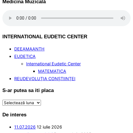
Medicina Muzicală
INTERNATIONAL EUDETIC CENTER
DEEAMAANTH
EUDETICA
International Eudetic Center
MATEMATICA
REUDEVOLUŢIA CONŞTIINŢEI
S-ar putea sa iti placa
S-
ar
De interes
putea
sa
11.07.2026
12 iulie 2026
iti