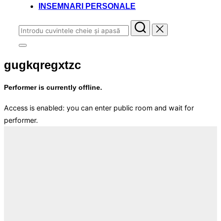
INSEMNARI PERSONALE
Caută
după:
Comută
la
gugkqregxtzc
bara
laterală
și
Performer is currently offline.
la
navigare
Access is enabled: you can enter public room and wait for
performer.