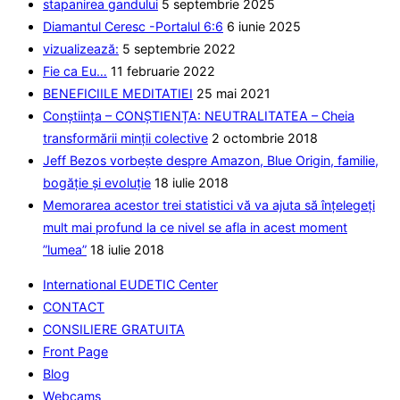
stapanirea gandului
5 septembrie 2025
placa
Diamantul Ceresc -Portalul 6:6
6 iunie 2025
vizualizează:
5 septembrie 2022
Fie ca Eu…
11 februarie 2022
BENEFICIILE MEDITATIEI
25 mai 2021
Conștiința – CONȘTIENȚA: NEUTRALITATEA – Cheia
transformării minții colective
2 octombrie 2018
Jeff Bezos vorbește despre Amazon, Blue Origin, familie,
bogăție și evoluție
18 iulie 2018
Memorarea acestor trei statistici vă va ajuta să înțelegeți
mult mai profund la ce nivel se afla in acest moment
”lumea”
18 iulie 2018
International EUDETIC Center
CONTACT
CONSILIERE GRATUITA
Front Page
Blog
Webcams