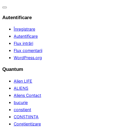
Comută
navigarea
Autentificare
Înregistrare
Autentificare
Flux intrări
Flux comentarii
WordPress.org
Quantum
Alien LIFE
ALIENS
Aliens Contact
bucurie
constient
CONŞTIINŢA
Conştientizare