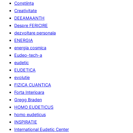
Conştiinţa
Creativitate
DEEAMAANTH
Despre FERICIRE
dezvoltare personala
ENERGIA
energia cosmica
Eudeo-tech-a
eudetic
EUDETICA
evolutie
FIZICA CUANTICA
Forta Interioara
Gregg Braden
HOMO EUDETICUS
homo eudeticus
INSPIRATIE
International Eudetic Center