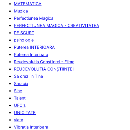
MATEMATICA
Muzica
Perfectiunea Magica
PERFECTIUNEA MAGICA - CREATIVITATEA
PE SCURT
psihologie
Puterea INTERIOARA
Puterea Interioara
Reudevolutia Constiintei - Filme
REUDEVOLUŢIA CONŞTIINŢEI
Sa crezi in Tine
Saracia
Sine
Talent
UFO's
UNICITATE
viata
Vibratia Interioara