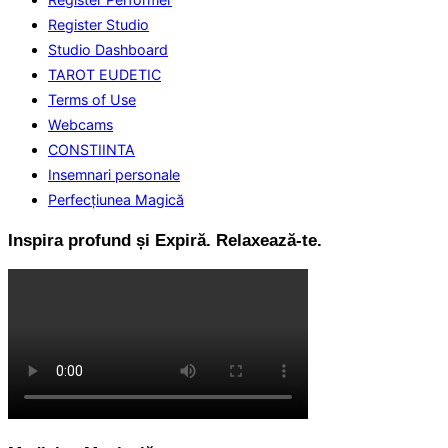
Register Studio
Studio Dashboard
TAROT EUDETIC
Terms of Use
Webcams
CONSTIINTA
Insemnari personale
Perfecţiunea Magică
Inspira profund și Expiră. Relaxează-te.