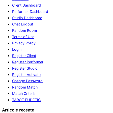
Client Dashboard
Performer Dashboard
Studio Dashboard
Chat Logout
Random Room
Terms of Use
Privacy Policy
Login
Register Client
Register Performer
Register Studio
Register Activate
Change Password
Random Match
Match Criteria
TAROT EUDETIC
Articole recente