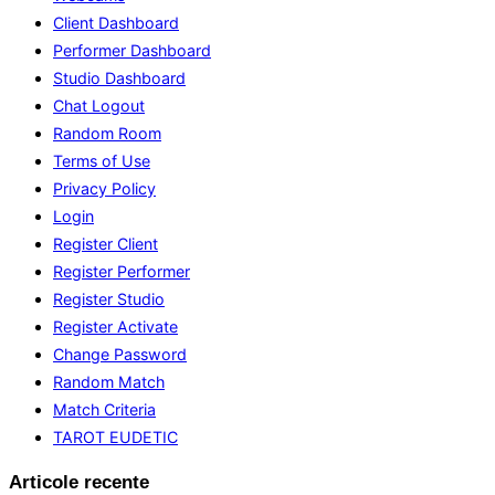
Client Dashboard
Performer Dashboard
Studio Dashboard
Chat Logout
Random Room
Terms of Use
Privacy Policy
Login
Register Client
Register Performer
Register Studio
Register Activate
Change Password
Random Match
Match Criteria
TAROT EUDETIC
Articole recente