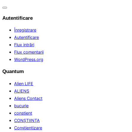
Comută
navigarea
Autentificare
Înregistrare
Autentificare
Flux intrări
Flux comentarii
WordPress.org
Quantum
Alien LIFE
ALIENS
Aliens Contact
bucurie
constient
CONŞTIINŢA
Conştientizare