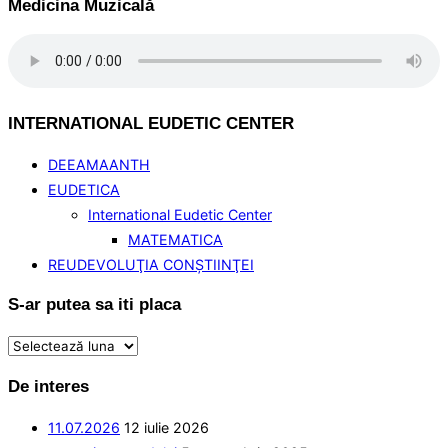
Medicina Muzicală
INTERNATIONAL EUDETIC CENTER
DEEAMAANTH
EUDETICA
International Eudetic Center
MATEMATICA
REUDEVOLUŢIA CONŞTIINŢEI
S-ar putea sa iti placa
S-
ar
De interes
putea
sa
11.07.2026
12 iulie 2026
iti