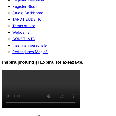
Register Studio
Studio Dashboard
TAROT EUDETIC
Terms of Use
Webcams
CONSTIINTA
Insemnari personale
Perfecţiunea Magică
Inspira profund și Expiră. Relaxează-te.