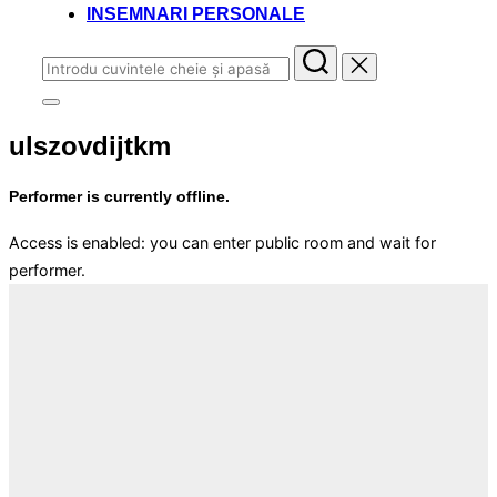
INSEMNARI PERSONALE
Caută
după:
Comută
la
ulszovdijtkm
bara
laterală
și
Performer is currently offline.
la
navigare
Access is enabled: you can enter public room and wait for
performer.