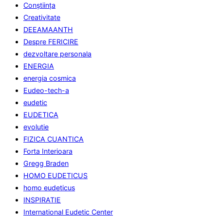
Conştiinţa
Creativitate
DEEAMAANTH
Despre FERICIRE
dezvoltare personala
ENERGIA
energia cosmica
Eudeo-tech-a
eudetic
EUDETICA
evolutie
FIZICA CUANTICA
Forta Interioara
Gregg Braden
HOMO EUDETICUS
homo eudeticus
INSPIRATIE
International Eudetic Center