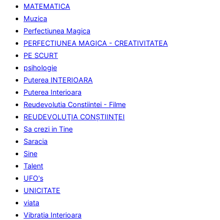
MATEMATICA
Muzica
Perfectiunea Magica
PERFECTIUNEA MAGICA - CREATIVITATEA
PE SCURT
psihologie
Puterea INTERIOARA
Puterea Interioara
Reudevolutia Constiintei - Filme
REUDEVOLUŢIA CONŞTIINŢEI
Sa crezi in Tine
Saracia
Sine
Talent
UFO's
UNICITATE
viata
Vibratia Interioara