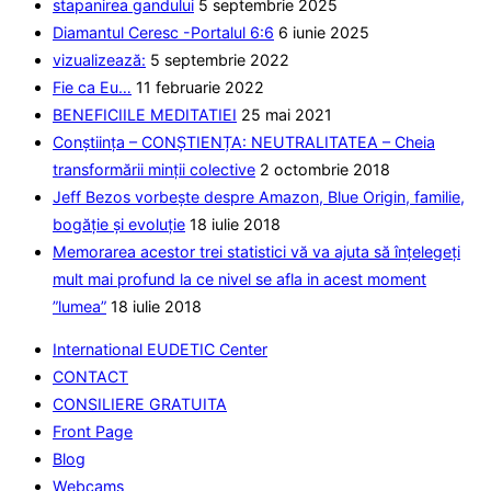
stapanirea gandului
5 septembrie 2025
placa
Diamantul Ceresc -Portalul 6:6
6 iunie 2025
vizualizează:
5 septembrie 2022
Fie ca Eu…
11 februarie 2022
BENEFICIILE MEDITATIEI
25 mai 2021
Conștiința – CONȘTIENȚA: NEUTRALITATEA – Cheia
transformării minții colective
2 octombrie 2018
Jeff Bezos vorbește despre Amazon, Blue Origin, familie,
bogăție și evoluție
18 iulie 2018
Memorarea acestor trei statistici vă va ajuta să înțelegeți
mult mai profund la ce nivel se afla in acest moment
”lumea”
18 iulie 2018
International EUDETIC Center
CONTACT
CONSILIERE GRATUITA
Front Page
Blog
Webcams