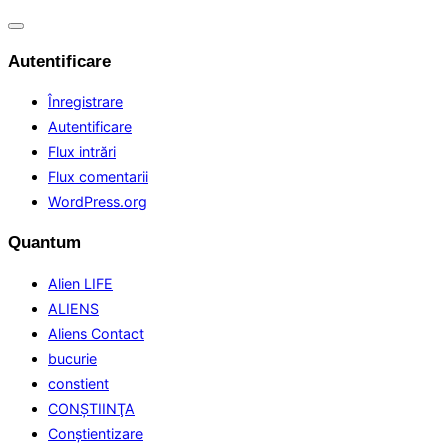
Comută
navigarea
Autentificare
Înregistrare
Autentificare
Flux intrări
Flux comentarii
WordPress.org
Quantum
Alien LIFE
ALIENS
Aliens Contact
bucurie
constient
CONŞTIINŢA
Conştientizare