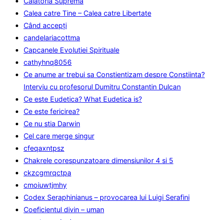
Calatoria Suprema
Calea catre Tine – Calea catre Libertate
Când accepţi
candelariacottma
Capcanele Evolutiei Spirituale
cathyhnq8056
Ce anume ar trebui sa Constientizam despre Constiinta?
Interviu cu profesorul Dumitru Constantin Dulcan
Ce este Eudetica? What Eudetica is?
Ce este fericirea?
Ce nu stia Darwin
Cel care merge singur
cfeqaxntpsz
Chakrele corespunzatoare dimensiunilor 4 si 5
ckzcgmrqctpa
cmoiuwtjmhy
Codex Seraphinianus – provocarea lui Luigi Serafini
Coeficientul divin – uman