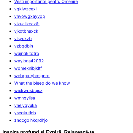
Vesti importante pentru Omenire
vgklwzcexl
vhvowgxayvop
vizualizează:
vjkxtbhaxck
vlsyckzb
vzbqdbin
wajnqkitotro
waylons42092
wdmeknibjkltf
webrpxtyhosgnro
What the bleep do we know
wixkwpsbbjsz
wmngylisa
ynejvqyuka
yseqkutlcb
znqcgoihkqrdhjo
Inspira profund și Expiră. Relaxează-te.