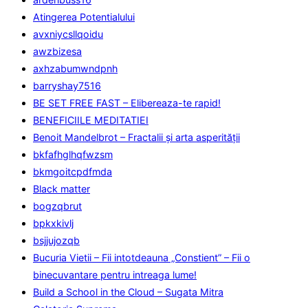
Atingerea Potentialului
avxniycsllqoidu
awzbizesa
axhzabumwndpnh
barryshay7516
BE SET FREE FAST – Elibereaza-te rapid!
BENEFICIILE MEDITATIEI
Benoit Mandelbrot – Fractalii și arta asperității
bkfafhglhqfwzsm
bkmgoitcpdfmda
Black matter
bogzqbrut
bpkxkivlj
bsjjujozqb
Bucuria Vietii – Fii intotdeauna „Constient” – Fii o
binecuvantare pentru intreaga lume!
Build a School in the Cloud – Sugata Mitra