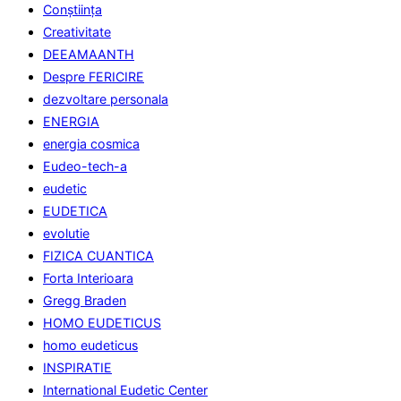
Conştiinţa
Creativitate
DEEAMAANTH
Despre FERICIRE
dezvoltare personala
ENERGIA
energia cosmica
Eudeo-tech-a
eudetic
EUDETICA
evolutie
FIZICA CUANTICA
Forta Interioara
Gregg Braden
HOMO EUDETICUS
homo eudeticus
INSPIRATIE
International Eudetic Center