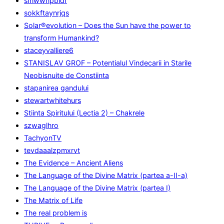
smwwnpbidr
sokkftaynrjqs
Solar®evolution – Does the Sun have the power to
transform Humankind?
staceyvalliere6
STANISLAV GROF – Potentialul Vindecarii in Starile
Neobisnuite de Constiinta
stapanirea gandului
stewartwhitehurs
Stiinta Spiritului (Lectia 2) – Chakrele
szwaglhro
TachyonTV
tevdaaalzpmxrvt
The Evidence – Ancient Aliens
The Language of the Divine Matrix (partea a-II-a)
The Language of the Divine Matrix (partea I)
The Matrix of Life
The real problem is