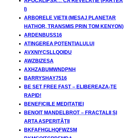
APOCALIPSA… CA REVELATIE (PARTEA
I)
ARBORELE VIETII (MESAJ PLANETAR
HATHOR, TRANSMIS PRIN TOM KENYON)
ARDENBUSS16
ATINGEREA POTENTIALULUI
AVXNIYCSLLQOIDU
AWZBIZESA
AXHZABUMWNDPNH
BARRYSHAY7516
BE SET FREE FAST – ELIBEREAZA-TE
RAPID!
BENEFICIILE MEDITATIEI
BENOIT MANDELBROT – FRACTALII ȘI
ARTA ASPERITĂȚII
BKFAFHGLHQFWZSM