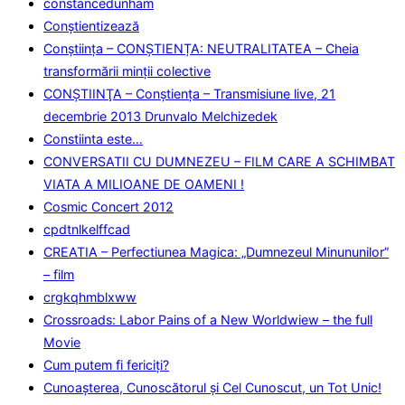
constancedunham
Conştientizează
Conștiința – CONȘTIENȚA: NEUTRALITATEA – Cheia
transformării minții colective
CONŞTIINŢA – Conştienţa – Transmisiune live, 21
decembrie 2013 Drunvalo Melchizedek
Constiinta este…
CONVERSATII CU DUMNEZEU – FILM CARE A SCHIMBAT
VIATA A MILIOANE DE OAMENI !
Cosmic Concert 2012
cpdtnlkelffcad
CREATIA – Perfectiunea Magica: „Dumnezeul Minununilor”
– film
crgkqhmblxww
Crossroads: Labor Pains of a New Worldwiew – the full
Movie
Cum putem fi fericiţi?
Cunoaşterea, Cunoscătorul şi Cel Cunoscut, un Tot Unic!