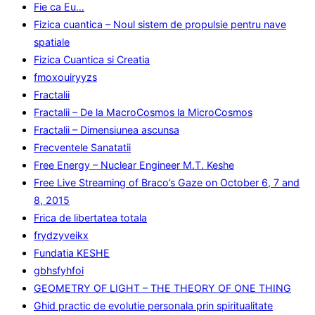
Fie ca Eu…
Fizica cuantica – Noul sistem de propulsie pentru nave
spatiale
Fizica Cuantica si Creatia
fmoxouiryyzs
Fractalii
Fractalii – De la MacroCosmos la MicroCosmos
Fractalii – Dimensiunea ascunsa
Frecventele Sanatatii
Free Energy – Nuclear Engineer M.T. Keshe
Free Live Streaming of Braco’s Gaze on October 6, 7 and
8, 2015
Frica de libertatea totala
frydzyveikx
Fundatia KESHE
gbhsfyhfoi
GEOMETRY OF LIGHT – THE THEORY OF ONE THING
Ghid practic de evolutie personala prin spiritualitate