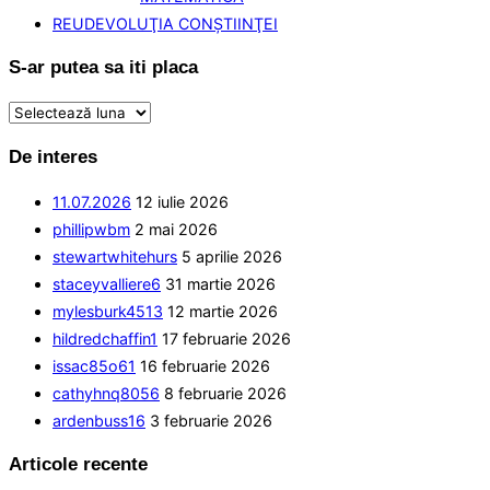
REUDEVOLUŢIA CONŞTIINŢEI
S-ar putea sa iti placa
S-
ar
De interes
putea
sa
11.07.2026
12 iulie 2026
iti
phillipwbm
2 mai 2026
placa
stewartwhitehurs
5 aprilie 2026
staceyvalliere6
31 martie 2026
mylesburk4513
12 martie 2026
hildredchaffin1
17 februarie 2026
issac85o61
16 februarie 2026
cathyhnq8056
8 februarie 2026
ardenbuss16
3 februarie 2026
Articole recente