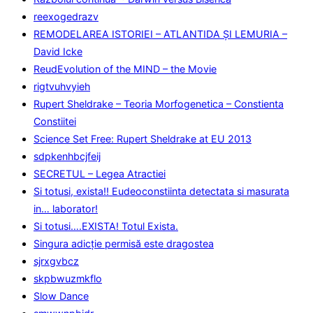
reexogedrazv
REMODELAREA ISTORIEI – ATLANTIDA ȘI LEMURIA –
David Icke
ReudEvolution of the MIND – the Movie
rigtvuhvyieh
Rupert Sheldrake – Teoria Morfogenetica – Constienta
Constiitei
Science Set Free: Rupert Sheldrake at EU 2013
sdpkenhbcjfeij
SECRETUL – Legea Atractiei
Si totusi, exista!! Eudeoconstiinta detectata si masurata
in… laborator!
Si totusi….EXISTA! Totul Exista.
Singura adicţie permisă este dragostea
sjrxgvbcz
skpbwuzmkflo
Slow Dance