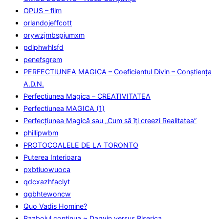
OPUS – film
orlandojeffcott
orywzjmbspjumxm
pdlphwhlsfd
penefsgrem
PERFECTIUNEA MAGICA – Coeficientul Divin – Conștiența
A.D.N.
Perfectiunea Magica – CREATIVITATEA
Perfectiunea MAGICA (1)
Perfecţiunea Magică sau „Cum să îţi creezi Realitatea”
phillipwbm
PROTOCOALELE DE LA TORONTO
Puterea Interioara
pxbtiuowuoca
qdcxazhfaclyt
qgbhtewoncw
Quo Vadis Homine?
Razboiul continua ~ Darwin versus Biserica