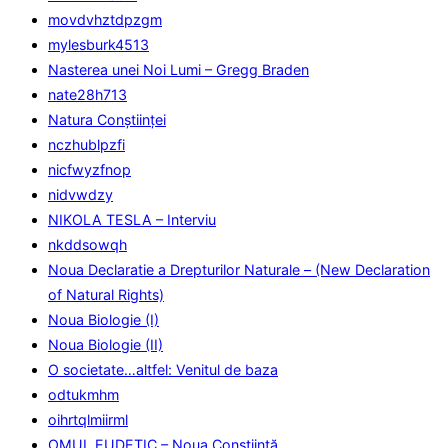
movdvhztdpzgm
mylesburk4513
Nasterea unei Noi Lumi – Gregg Braden
nate28h713
Natura Conştiinţei
nczhublpzfi
nicfwyzfnop
nidvwdzy
NIKOLA TESLA – Interviu
nkddsowqh
Noua Declaratie a Drepturilor Naturale – (New Declaration
of Natural Rights)
Noua Biologie (I)
Noua Biologie (II)
O societate…altfel: Venitul de baza
odtukmhm
oihrtqlmiirml
OMUL EUDETIC – Noua Conştiinţă