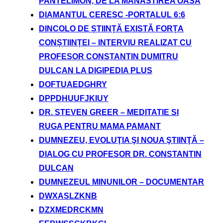
PANTELIMON, DE LA MANASTIREA OASA
DIAMANTUL CERESC -PORTALUL 6:6
DINCOLO DE ȘTIINȚĂ EXISTĂ FORȚA
CONȘTIINȚEI – INTERVIU REALIZAT CU
PROFESOR CONSTANTIN DUMITRU
DULCAN LA DIGIPEDIA PLUS
DOFTUAEDGHRY
DPPDHUUFJKIUY
DR. STEVEN GREER – MEDITATIE SI
RUGA PENTRU MAMA PAMANT
DUMNEZEU, EVOLUŢIA ŞI NOUA ŞTIINŢĂ –
DIALOG CU PROFESOR DR. CONSTANTIN
DULCAN
DUMNEZEUL MINUNILOR – DOCUMENTAR
DWXASLZKNB
DZXMEDRCKMN