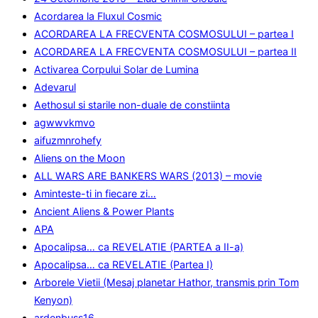
Acordarea la Fluxul Cosmic
ACORDAREA LA FRECVENTA COSMOSULUI – partea I
ACORDAREA LA FRECVENTA COSMOSULUI – partea II
Activarea Corpului Solar de Lumina
Adevarul
Aethosul si starile non-duale de constiinta
agwwvkmvo
aifuzmnrohefy
Aliens on the Moon
ALL WARS ARE BANKERS WARS (2013) – movie
Aminteste-ti in fiecare zi…
Ancient Aliens & Power Plants
APA
Apocalipsa… ca REVELATIE (PARTEA a II-a)
Apocalipsa… ca REVELATIE (Partea I)
Arborele Vietii (Mesaj planetar Hathor, transmis prin Tom
Kenyon)
ardenbuss16