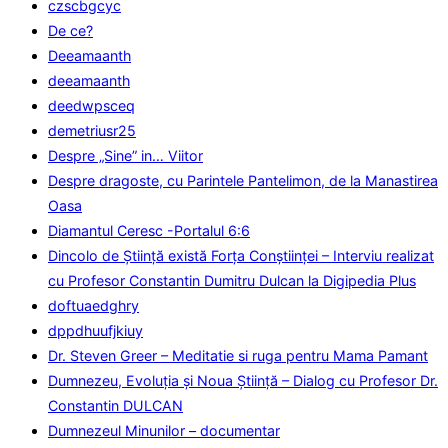
czscbgcyc
De ce?
Deeamaanth
deeamaanth
deedwpsceq
demetriusr25
Despre „Sine” in… Viitor
Despre dragoste, cu Parintele Pantelimon, de la Manastirea
Oasa
Diamantul Ceresc -Portalul 6:6
Dincolo de Știință există Forța Conștiinței – Interviu realizat
cu Profesor Constantin Dumitru Dulcan la Digipedia Plus
doftuaedghry
dppdhuufjkiuy
Dr. Steven Greer – Meditatie si ruga pentru Mama Pamant
Dumnezeu, Evoluţia şi Noua Ştiinţă – Dialog cu Profesor Dr.
Constantin DULCAN
Dumnezeul Minunilor – documentar