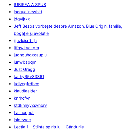
IUBIREA A SPUS
jacquelinewhitt
jdgyljrkx
Jeff Bezos vorbește despre Amazon, Blue Origin, familie,
bogăție și evoluție
jijhzlujsrfbijh
jtfqwkvcitgm
judnquhgxcauplu
junwbapqm
Just Gregg
kathy65v33361
kdlyegfrdhcc
klaudiaalder
knrhcfvr
ktdkhhyyxsvhbrv
La inceput
laipewcc
Lecţia 1 – Ştiinţa spiritului – Gândurile