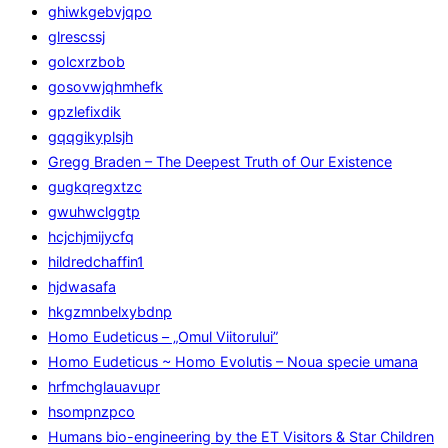
ghiwkgebvjqpo
glrescssj
golcxrzbob
gosovwjqhmhefk
gpzlefixdik
gqqgikyplsjh
Gregg Braden – The Deepest Truth of Our Existence
gugkqregxtzc
gwuhwclggtp
hcjchjmijycfq
hildredchaffin1
hjdwasafa
hkgzmnbelxybdnp
Homo Eudeticus – „Omul Viitorului”
Homo Eudeticus ~ Homo Evolutis – Noua specie umana
hrfmchglauavupr
hsompnzpco
Humans bio-engineering by the ET Visitors & Star Children