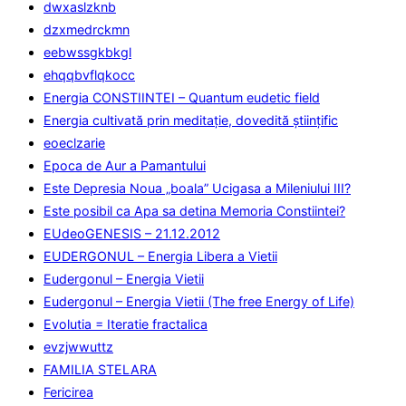
dwxaslzknb
dzxmedrckmn
eebwssgkbkgl
ehqqbvflqkocc
Energia CONSTIINTEI – Quantum eudetic field
Energia cultivată prin meditaţie, dovedită ştiinţific
eoeclzarie
Epoca de Aur a Pamantului
Este Depresia Noua „boala” Ucigasa a Mileniului III?
Este posibil ca Apa sa detina Memoria Constiintei?
EUdeoGENESIS – 21.12.2012
EUDERGONUL – Energia Libera a Vietii
Eudergonul – Energia Vietii
Eudergonul – Energia Vietii (The free Energy of Life)
Evolutia = Iteratie fractalica
evzjwwuttz
FAMILIA STELARA
Fericirea