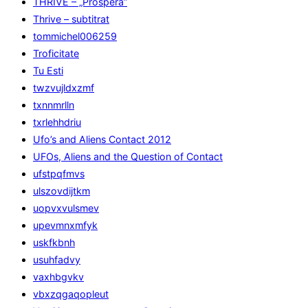
THRIVE – „Prospera”
Thrive – subtitrat
tommichel006259
Troficitate
Tu Esti
twzvujldxzmf
txnnmrlln
txrlehhdriu
Ufo’s and Aliens Contact 2012
UFOs, Aliens and the Question of Contact
ufstpqfmvs
ulszovdijtkm
uopvxvulsmev
upevmnxmfyk
uskfkbnh
usuhfadvy
vaxhbgvkv
vbxzqgaqopleut