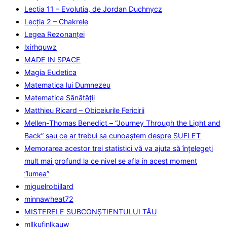
Lectia 11 – Evolutia, de Jordan Duchnycz
Lecţia 2 – Chakrele
Legea Rezonanţei
lxirhquwz
MADE IN SPACE
Magia Eudetica
Matematica lui Dumnezeu
Matematica Sănătăţii
Matthieu Ricard – Obiceiurile Fericirii
Mellen-Thomas Benedict – “Journey Through the Light and
Back” sau ce ar trebui sa cunoaştem despre SUFLET
Memorarea acestor trei statistici vă va ajuta să înțelegeți
mult mai profund la ce nivel se afla in acest moment
”lumea”
miguelrobillard
minnawheat72
MISTERELE SUBCONȘTIENTULUI TĂU
mllkufinlkauw