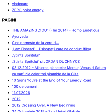
vindecare
ZERO point energy
PAGINI
THE AMAZING „YOU” (Film 2014) – Homo Eudeticus
Ayurveda
Cine porneste de la zero si…
„I am Fishead” – Psihopații care ne conduc (film)
„Ştiinţa Spiritului”
„Stiinta Spritului” si JORDAN DUCHNYCZ
03.12.2012 – Alinierea planetelor Mercur, Venus si Saturn
cu varfurile celor trei piramide de la Giza
10 Signs You’re at the End of Your Energy Road
100 de oameni…
11.07.2026
2012
2012 Crossing Over, A New Beginning
24 Octombrie 2015 – Ziua Unimii Globale