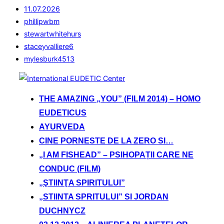
11.07.2026
phillipwbm
stewartwhitehurs
staceyvalliere6
mylesburk4513
Sari
la
THE AMAZING „YOU” (FILM 2014) – HOMO
conținut
EUDETICUS
AYURVEDA
CINE PORNESTE DE LA ZERO SI…
„I AM FISHEAD” – PSIHOPAȚII CARE NE
CONDUC (FILM)
„ŞTIINŢA SPIRITULUI”
„STIINTA SPRITULUI” SI JORDAN
DUCHNYCZ