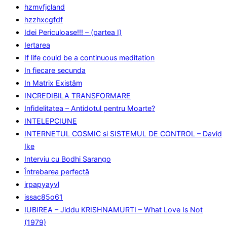
hzmvfjcland
hzzhxcgfdf
Idei Periculoase!!! – (partea I)
Iertarea
If life could be a continuous meditation
In fiecare secunda
In Matrix Existăm
INCREDIBILA TRANSFORMARE
Infidelitatea – Antidotul pentru Moarte?
INTELEPCIUNE
INTERNETUL COSMIC si SISTEMUL DE CONTROL – David
Ike
Interviu cu Bodhi Sarango
Întrebarea perfectă
irpapyayvl
issac85o61
IUBIREA – Jiddu KRISHNAMURTI – What Love Is Not
(1979)