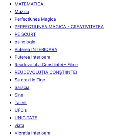
MATEMATICA
Muzica
Perfectiunea Magica
PERFECTIUNEA MAGICA - CREATIVITATEA
PE SCURT
psihologie
Puterea INTERIOARA
Puterea Interioara
Reudevolutia Constiintei - Filme
REUDEVOLUŢIA CONŞTIINŢEI
Sa crezi in Tine
Saracia
Sine
Talent
UFO's
UNICITATE
viata
Vibratia Interioara