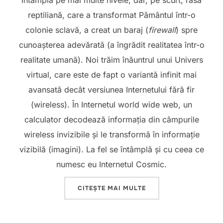
întâmplă pe mai multe nivele, dar, pe scurt, rasa
reptiliană, care a transformat Pământul într-o
colonie sclavă, a creat un baraj (
firewall
) spre
cunoașterea adevărată (a îngrădit realitatea într-o
realitate umană). Noi trăim înăuntrul unui Univers
virtual, care este de fapt o variantă infinit mai
avansată decât versiunea Internetului fără fir
(wireless). În Internetul world wide web, un
calculator decodează informația din câmpurile
wireless invizibile și le transformă în informație
vizibilă (imagini). La fel se întâmplă și cu ceea ce
numesc eu Internetul Cosmic.
„INTERNETUL COSMIC 
CITEȘTE MAI MULTE