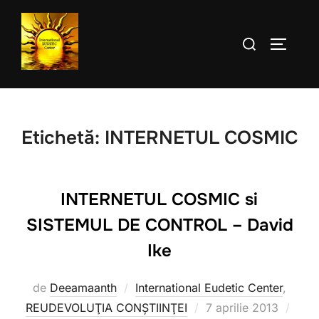
Sari
la
Caută
COMUTĂ
conținut
după:
Etichetă:
INTERNETUL COSMIC
INTERNETUL COSMIC si
SISTEMUL DE CONTROL – David
Ike
de
Deeamaanth
International Eudetic Center
,
Publicat
REUDEVOLUŢIA CONŞTIINŢEI
7 aprilie 2013