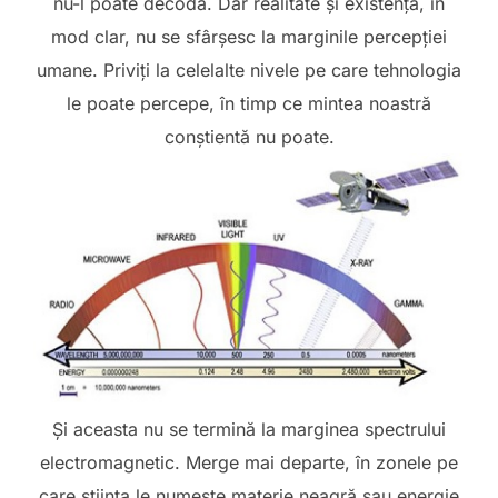
nu-l poate decoda. Dar realitate și existența, în
mod clar, nu se sfârșesc la marginile percepției
umane. Priviți la celelalte nivele pe care tehnologia
le poate percepe, în timp ce mintea noastră
conștientă nu poate.
Și aceasta nu se termină la marginea spectrului
electromagnetic. Merge mai departe, în zonele pe
care știința le numește materie neagră sau energie