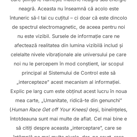
neagră. Aceasta nu înseamnă că acolo este
întuneric să-l tai cu cuțitul – ci doar că este dincolo
de spectrul electromagnetic, de aceea pentru noi
nu este vizibil. Sursele de informație care ne
afectează realitatea din lumina vizibilă includ și
celelalte nivele vibraționale ale universului pe care
noi nu le percepem în mod conștient, iar scopul
principal al Sistemului de Control este să
„intercepteze” acest mecanism al informației.
Explic pe larg cum este obținut acest lucru în noua
mea carte, „Umanitate, ridică-te din genunchi”
(
Human Race Get off Your Knees)
deși, bineînțeles,
întotdeauna sunt mai multe de aflat. Cel mai bine e
să citiți despre aceasta „interceptare”, care se