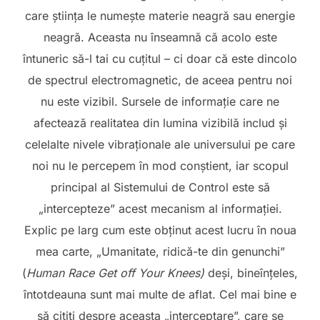
care știința le numește materie neagră sau energie
neagră. Aceasta nu înseamnă că acolo este
întuneric să-l tai cu cuțitul – ci doar că este dincolo
de spectrul electromagnetic, de aceea pentru noi
nu este vizibil. Sursele de informație care ne
afectează realitatea din lumina vizibilă includ și
celelalte nivele vibraționale ale universului pe care
noi nu le percepem în mod conștient, iar scopul
principal al Sistemului de Control este să
„intercepteze” acest mecanism al informației.
Explic pe larg cum este obținut acest lucru în noua
mea carte, „Umanitate, ridică-te din genunchi”
(
Human Race Get off Your Knees)
deși, bineînțeles,
întotdeauna sunt mai multe de aflat. Cel mai bine e
să citiți despre aceasta „interceptare”, care se