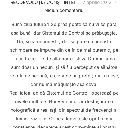
Publicat
REUDEVOLUŢIA CONŞTIINŢEI
7 aprilie 2013
pe
Niciun comentariu
Bună ziua tuturor! Se prea poate să nu vi se pară
așa bună, dar Sistemul de Control se prăbușește.
Da, sună nebunește, dar se pare că această
schimbare se impune din ce în ce mai puternic, pe
zi ce trece. Pe de altă parte, slavă Domnului că
sunt doar un nebun, și să fiu perceput ca sănătos
de o lume nebună, e ceva ce nu prefer; mulțumesc,
dar nu mă măgulește așa ceva.
Realitatea, adică Sistemul de Control, operează pe
nivele multiple. Noi vedem doar desfășurarea
holografică a realității din spectrul de frecvență al
luminii vizibile. Orice altceva este oprit minții
conștiente, deoarece acest corp-minte al nostru