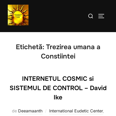
Sari
la
Caută
COMUTĂ
conținut
după:
Etichetă:
Trezirea umana a
Constiintei
INTERNETUL COSMIC si
SISTEMUL DE CONTROL – David
Ike
de
Deeamaanth
International Eudetic Center
,