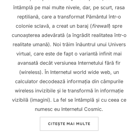
întâmplă pe mai multe nivele, dar, pe scurt, rasa
reptiliană, care a transformat Pământul într-o
colonie sclavă, a creat un baraj (
firewall
) spre
cunoașterea adevărată (a îngrădit realitatea într-o
realitate umană). Noi trăim înăuntrul unui Univers
virtual, care este de fapt o variantă infinit mai
avansată decât versiunea Internetului fără fir
(wireless). În Internetul world wide web, un
calculator decodează informația din câmpurile
wireless invizibile și le transformă în informație
vizibilă (imagini). La fel se întâmplă și cu ceea ce
numesc eu Internetul Cosmic.
„INTERNETUL COSMIC 
CITEȘTE MAI MULTE